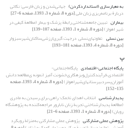
به معیارسازی (استانداردکردن)
جهانی‌شدن و زبان فارسی: نکاتی
دربارة برنامه‌ریزی زبان ملی
[دوره 8، شماره 3، 1393، صفحه 6-27]
بیماران
تبیین جامعه‌شناختی رابطة پزشک و بیمار (مطالعة کیفی در
شهر اهواز)
[دوره 8، شماره 1، 1393، صفحه 107-139]
بین نسلی
‌ تفاوتهای‌نسلی‌ ‌ در‌جهت گیری‌ارزشی‌ساکنان‌شهر‌سبزوار‌
[دوره 8، شماره 4، 1393، صفحه 181-193]
پ
پایگاه اجتماعی-اقتصادی
پایگاه‌اجتماعی-
اقتصادی،‌فرآیند‌کنترل‌و‌بزهکاری‌خشونت آمیز‌‌ (نمونه ی‌مطالعه‌:دانش
آموزان‌پسر‌دبیرستانهای‌شهر‌اهواز)‌
[دوره 8، شماره 4، 1393، صفحه
135-152]
پدیدارشناسی
انتخاب اهدای تخمک: راهی برای رسیدن به مادری
(مطالعة پدیدارشناختیِ تجربة زنان نابارور مراجعه‌کننده به پژوهشگاه
رویان)
[دوره 8، شماره 1، 1393، صفحه 6-21]
پژوهش عملی مشارکتی
پژوهش عملیِ مشارکتی به‌منزلة رویکرد
آموزشی توانمندساز (تجربة مرکز دوستدار کودک مشتاق)
[دوره 8،