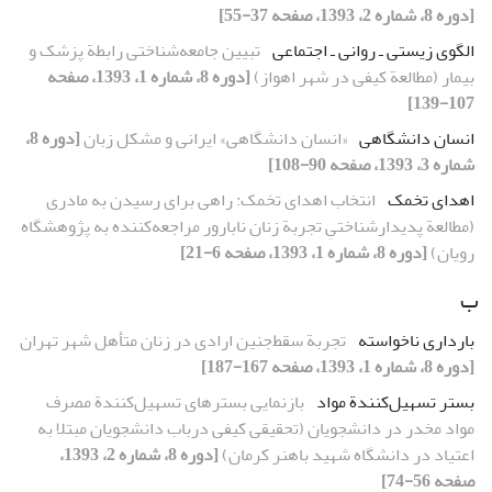
[دوره 8، شماره 2، 1393، صفحه 37-55]
الگوی زیستی ـ روانی ـ اجتماعی
تبیین جامعه‌شناختی رابطة پزشک و
بیمار (مطالعة کیفی در شهر اهواز)
[دوره 8، شماره 1، 1393، صفحه
107-139]
انسان دانشگاهی
«انسان دانشگاهی» ایرانی و مشکل زبان
[دوره 8،
شماره 3، 1393، صفحه 90-108]
اهدای تخمک
انتخاب اهدای تخمک: راهی برای رسیدن به مادری
(مطالعة پدیدارشناختیِ تجربة زنان نابارور مراجعه‌کننده به پژوهشگاه
رویان)
[دوره 8، شماره 1، 1393، صفحه 6-21]
ب
بارداری ناخواسته
تجربة سقط‌جنین‌ ارادی در زنان متأهل شهر تهران
[دوره 8، شماره 1، 1393، صفحه 167-187]
بستر تسهیل‌کنندة مواد
بازنمایی بسترهای تسهیل‌‌کنندة مصرف
مواد مخدر در دانشجویان (تحقیقی کیفی درباب دانشجویان مبتلا به
اعتیاد در دانشگاه شهید باهنر کرمان)
[دوره 8، شماره 2، 1393،
صفحه 56-74]