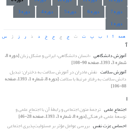
دوره 7
دوره 6
دوره 5
دوره 4
دوره 3
دوره 1
همه
آ
ا
ب
پ
ت
ث
ج
چ
ح
خ
د
ذ
ر
ز
ژ
س
آ
آموزش دانشگاهی
«انسان دانشگاهی» ایرانی و مشکل زبان
[دوره 8،
شماره 3، 1393، صفحه 90-108]
آموزش سلامت
نقش مادران در آموزش سلامت به دختران: تبدیل
دانش سلامت به رفتار مرتبط با سلامت
[دوره 8، شماره 1، 1393، صفحه
88-106]
ا
اجتماع علمی
ترجمة متون اجتماعی و رابطۀ آن با اجتماع علمی و
توسعۀ علمی‌ـ فرهنگی
[دوره 8، شماره 3، 1393، صفحه 28-46]
احساس عزت نفس
بررسی عوامل مؤثر بر مسئولیت‌پذیری اجتماعی