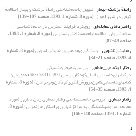
رابطة پزشک-بیمار
تبیین جامعه‌شناختی رابطة پزشک و بیمار (مطالعة
کیفی در شهر اهواز)
[دوره 8، شماره 1، 1393، صفحه 107-139]
راهبردهای مقابله‌ای
رویکرد فرایند استرس در جامعه‌شناسی
سلامت روان: مطالعة جامعه‌شناختی استرس
[دوره 8، شماره 1، 1393،
صفحه 49-87]
رضایت زناشویی
جهت گیری‌مذهبی‌و‌رضایت‌زناشویی
[دوره 8، شماره
4، 1393، صفحه 21-34]
رفتار اجتماعی_عاطفی
بررسی‌تبعیض‌جنسیتی‌ ‌
در‌کتابهای‌داستانی‌تالیفی‌کودکان‌از‌سال‌‌5831تا‌‌5831 (مطالعه‌موردی‌: ‌
کتابهای‌داستانی‌کانون‌پرورش‌فکری‌کودکان‌و‌نوجوانان)
[دوره 8، شماره
4، 1393، صفحه 35-54]
رفتار بیماری
بررسی جامعهشناختی رفتار بیماری زنان نابارور (مورد
مطالعه: مراجعهکنندگان به مراکز ناباروری استان مازندران)
[دوره 8،
شماره 1، 1393، صفحه 140-166]
ز