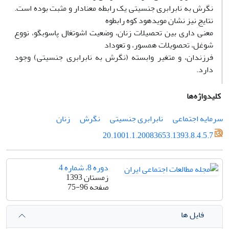
نگرش به نابرابری جنسیتی یک رابطه معنادار و مثبت بوده است.
نتایج نیز نشان مویدهود کوه رابطوه
معنی داری بین تحصیلات زنان، وضعیت اشوتغال پاسوبگو، نووع
شوغل، تحصویلات همسور، و تعوداد
فرزندان، و متغیر وابسته (نگرش به نابرابری جنسیتی) وجود
دارد.
کلیدواژه‌ها
سرمایه اجتماعی
نابرابری جنسیتی
نگرش
زنان
20.1001.1.20083653.1393.8.4.5.7
دوره 8، شماره 4
زمستان 1393
صفحه
75-96
فایل ها