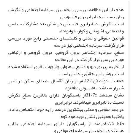
هدف از این مطالعه بررسی رابطه بین سرمایه اجتماعی و نگرش
زنان نسبت به نابرابریهای جنسویتی
است. نگرش به نابرابری جنسیتی در شش بعد مشارکت سیاسی
و اجتماعی، اشوتغال و کوار، خوانواده،
قوانین حقوقی و مدنی و کلیشههای جنسیتی رایج مورد بررسی
قرار گرفت. سرمایه اجتماعی نیز در سه
سطح، سرمایه اجتماعی برون گروهی، درون گروهی و ارتباطی
مورد بررسی قرار گرفت. در این مطالعه
از نظریه پیربوردیو و منابع بهعنوان چارچوب نظری استفاده شده
است. روش این تحقیق پیمایش است.
جمعیت نمونه آن 122نفر از زنان 02سال به بالای ساکن در شهر
شیراز میباشد. یافتههوای مطالعوه
نشان میدهد %31/7از پاسبگویان دارای بالاترین سطح نگرش
نسبت به نابرابری میباشوند. نوابرابری
در بعد حقوقی و مدنی بیشترین درصد را به خود اختصاص داده.
یافتهها همچنین نشان مویدهود کوه
فقط 67/5درصد از پاسبگویان دارای سرمایه اجتماعی بالایی
هستند و رابطه بین سرمایه اجتمواعی و