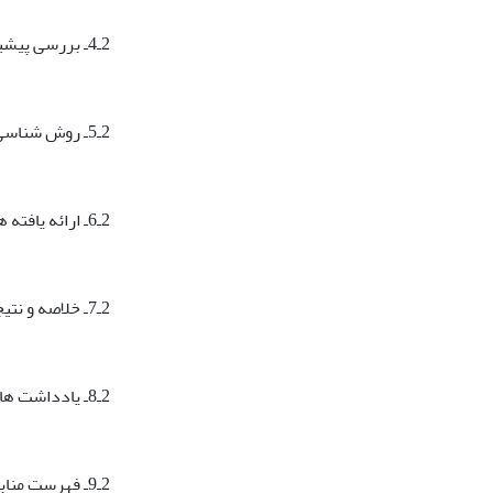
2ـ4ـ بررسی پیشینه: موضوع و چهارچوب نظری و طرح پرسش ‏ها / یا فرضیات تحقیق
2ـ5ـ روش ‏شناسی تحقیق: الگوی بررسی، تعریف مفاهیم و فنون گردآوری و تحلیل داده ‏ها
2ـ6ـ ارائه یافته ‏ها و تجزیه و تحلیل و تفسیر آن‌ها
2ـ7ـ خلاصه و نتیجه‏ گیری
2ـ8ـ یادداشت‏ ها و پیوست‏ ها (در صورت لزوم)
2ـ9ـ فهرست منابع فارسی و انگلیسی