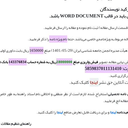
رکید نویسندگان
قالب WORD DOCUMENT باشد.
مت ارسال مقاله) ثبت نام نموده و مقاله را ارسال فرمایید.
مربوط به ویژه‌نامه‌ی خاصی می‌باشد، حتما
نام ویژه نامه
را ذکر فرمایید.
ره انجمن جامعه شناسی ایران (1401/05/29) مبلغ
1650000
ریال بابت داوری اولی
نهایی مقاله، تصویر
فیش واریزی مبلغ
18000000
ریال به شماره حساب
143376834
بانک ت
5859837
ارگزاری کنید.
ت آنلاین حق نشر
اینجا
کلیک کنید.
ن نامه تحصیلی
استخراج شده، لازم است از نظر منطقی و اخلاقی نام استاد راهنما به طور خاص
قاله اتچ فرمایید.
عهدنامه
اینجا
و برای دریافت فایل تعارض منافع
اینجا
را کلیک کنید.
راهنمای تنظیم مقالات