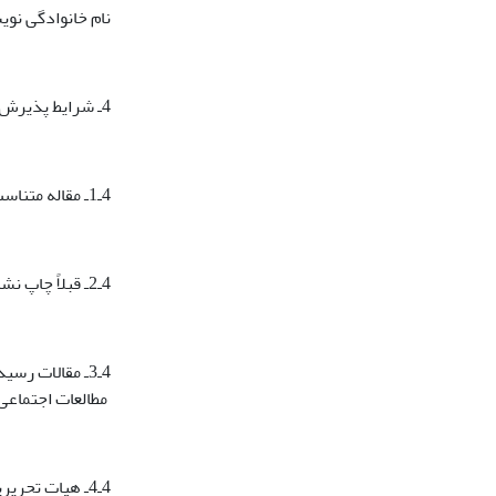
نام خانوادگی نویس
4ـ شرایط پذیرش مقالات
4ـ1ـ مقاله متناسب با سیاست مجله مطالعات اجتماعی ایران باشد.
4ـ2ـ قبلاً چاپ نشده و ترجیحاً برای نشریات داخلی یا خارجی فرستاده نشده باشد.
4ـ3ـ مقالات ر
مطالعات اجتماعی
4ـ4ـ هیات تحریریه مجله در ویرایش ادبی مقاله (بدون تغییر محتوایی) آزاد است.