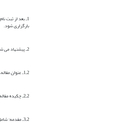
1ـ بعد از ثبت نام در سامانه، مقاله تایپ شده کمتر از 30 صفحه A4 (حداکثر
بارگزاری شود.
2ـ پیشنهاد می‏ شود ساختار مقاله به صورت زیر تنظیم شود:
2ـ1ـ عنوان مقاله، و ذکر نام و نام‏ خانوادگی نویسنده یا نویسندگان در زیر آن
2ـ2ـ چکیده مقاله: شامل موضوع، چهارچوب نظری، روش‏ شناسی تحقیق و نتایج مقاله به صورت فشرده، بین 150تا 250 کلمه و سپس کلید واژگان به زبان فارسی
2ـ3ـ مقدمه: شامل تعریف موضوع، طرح مسئله و بیان اهداف