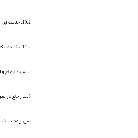
2ـ10ـ خلاصه‏ ای از سوابق و علایق آموزشی و پژوهشی نویسنده/ نام دانشگاه یا مؤسسه وابسته/ نشانی الکترونیکی
2ـ11ـ چکیده انگلیسی همراه با کلید واژه ‏ها در پایان مقاله
3ـ شیوه ارجاع و استناد
3ـ1ـ ارجاع در متن مقاله
پس از مطلب اقتب