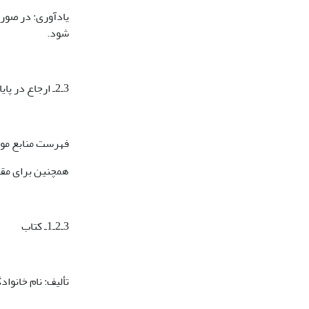
یادآوری: در صورت
شود.
3ـ2ـ ارجاع در پایان مقاله
فهرست منابع مورد
همچنین برای مقالاتی که د
3ـ2ـ1ـ کتاب
تألیف: نام خانوا