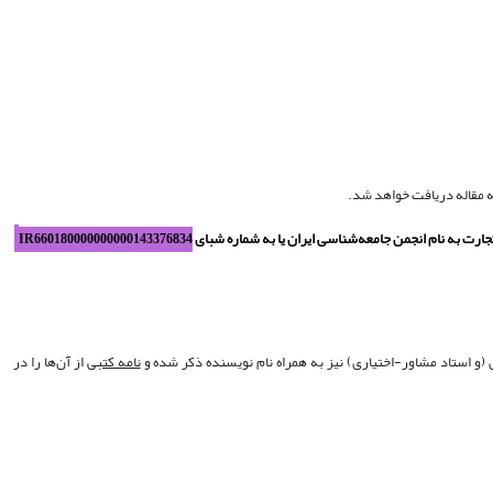
ه مقاله دریافت خواهد شد.
جارت
به نام انجمن جامعه‌شناسی ایران یا به شماره شبای
IR660180000000000143376834
 (و استاد مشاور-اختیاری) نیز به همراه نام نویسنده ذکر شده و
نامه کتبی
از آن‌ها را در