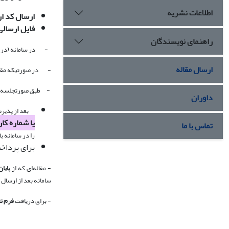
اطلاعات نشریه
ارسال کد ا
فایل ارسالی باید در 
راهنمای نویسندگان
- در سامانه (در قس
ارسال مقاله
- در صورتیکه مقاله 
- طبق صورتجلسه هیأت مدی
داوران
بعد از پذیرش 
یا شماره کارت: 011131410
تماس با ما
را در سامانه ب
برای پرداخ
- مقاله‌ای که از
پایا
سامانه بعد از ارسال م
- برای دریافت
فرم ت