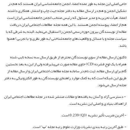
حامی اصلی این مجله به طور عمده اعضاء انجمن جامعه‌شناسی ایران هستند که هم در
تشکیل انجمن و هم در ارسال مقاله به دفتر مجله جهت چاپ و انتشار، همکاری داشته.
اعضاء هیأت تحریریه و مدیر مسئول که رئیس منتخب انجمن جامعه‌شناسی ایران است
هم از اعضاء پیوسته انجمن هستند. با این همه مجله مطالعات اجتماعی ایران دریافت
مقاله از نویسندگان بیرون حوزه رسمی انجمن را استقبال می‌نماید، البته به شرطی که با
سیاست مجله و با مسائل و واقعیت‌های جامعه‌شناختی (به طور نظری و/یا تجربی) همنوا
باشد.
تاکنون ارسال مقاله از سوی نویسندگان محترم، از طریق ارسال سه نسخه تایپ شده
همراه با یک لوح فشرده (CD) حاوی مقاله صورت می‌پذیرفته ولی از این به بعد نخستین
گام برای ارسال مقاله، ثبت نام در سامانه مجله مطالعات اجتماعی ایران و ارسال مقاله از
طریق این شبکه است که به کمک موارد راهنمای نویسندگان به طور الکترونیکی به دفتر
مجله ارسال می‌شود.
- دسترسی آزاد و آسان به یافته‌ها و مقالات منتشر شده در مجله مطالعات اجتماعی ایران
از اهداف بنیادی و اصلی این نشریه است.
- آخرین ضریب تأثیر نشریه (Q3)
0.239
است.
- طبق آخرین رتبه بندی نشریات وزارت علوم, رتبه مجله "
ب
" است.