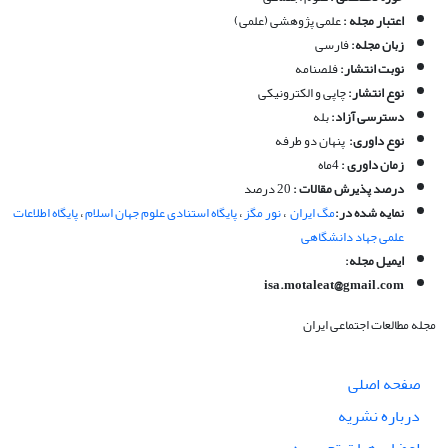
اعتبار مجله :
علمی پژوهشی (علمی)
زبان مجله
:
فارسی
نوبت انتشار:
فلصنامه
نوع انتشار:
چاپی و الکترونیکی
دسترسی آزاد:
بله
نوع داوری
:
پنهان دو طرفه
زمان داوری :
4ماه
درصد پذیرش مقالات :
20 درصد
نمایه شده در:
مگ ایران
،
نور مگز
،
پایگاه استنادی علوم جهان اسلام
،
پایگاه اطلاعات
علمی جهاد دانشگاهی
ایمیل مجله:
isa.motaleat@gmail.com
مجله مطالعات اجتماعی ایران
صفحه اصلی
درباره نشریه