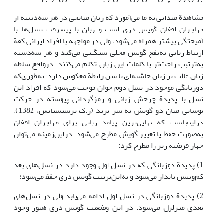
مشاهدة میدانی به ما می‌آموزد که زبان میانجی در هر سه‌دسته از
مهاجران افغان گویش دری است و زبان با پیشرفت نسل‌ها با
آمیختگی بیشتر همراه می‌شود، ولی در مواجهه با افراد ایرانی کفة
ارتباط زبانی به‌نفع گویش محلی سنگینی می‌کند و هر سه‌دسته
به‌ترتیب راحت‌تر با کلمات این زبان تکلم می‌کنند. درواقع سلطة
زبان غالب بر زبان حاشیه‌ای با سن رابطة معکوس دارد؛ به‌طوری‌که
دوزبانگی موجود در نسل دوم جوان موجب می‌شود که افراد این
نسل با پدیدة چرخش زبانی و رمزگردانی پیوسته در حرکت
نوسانی میان دو گویش به سر ‌برند (ر.ک نرسیسیانس، 1382).
دراینجاست که نهایی‌ترین پیامد زبانی برای مهاجران افغان
به‌صورت حفظ یا تغییر گویش مطرح می‌شود. دراین‌زمینه می‌توان
چهار فرضیة زیر را مطرح کرد:
1) پدیدة دوزبانگی که در نسل اول وجود دارد در نسل‌های بعد
کم‌وبیش پایدار می‌شود و به‌این‌ترتیب گویش دری حفظ می‌شود؛
2) پدیدة دوزبانگی در نسل اول ادامه می‌یابد ولی در نسل‌های
بعدی متزلزل می‌شود. در این وضعیت گویش دری هنوز وجود