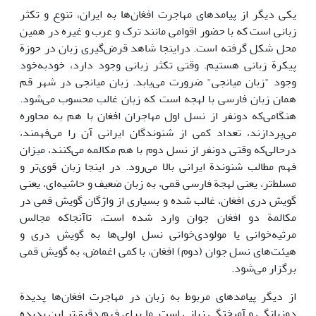
یکی دیگر از پیامدهای مهاجرت افغان‌ها به ایران، تنوع و تکثر
زبانی است که با حضور اقوامی مانند ترک و عرب و غیره در همین
محل شکل گرفته است. دراینجا شاهد قرض‌گیری زبان در حوزة
پیکرة زبانی هستیم. وقتی تکثر زبانی وجود دارد، خودبه‌خود
وجود "زبان میانجی" ضرورت می‌یابد. زبان میانجی در شهر قم
همان زبان فارسی با لهجه است که زبان غالب محسوب می‌شود.
هنگامی‌که دونفر از نسل اول مهاجران افغان با هم به محاوره
می‌پردازند، تعداد کمی از شنوندگان ایرانی آن را می‌فهمند،
درحالی‌که وقتی دونفر از نسل دوم با هم مکالمه می‌کنند، میزان
فهم مطالب شنوندة ایرانی بالا می‌رود. در اینجا زبان قوی‌تر و
مسلط‌تر، یعنی لهجة فارسی قمی، به زبان ضعیف و حاشیه‌ای، یعنی
گویش دری افغان، غالب شده و بسیاری از واژگان گویش قمی در
مکالمة دو افغان جوان وارد شده است، تاآنجاکه مجالس
مرثیه‌خوانی یا مولودی‌خوانی نسل اولی‌ها به گویش دری و
هیئت‌های نسل جوان (دوم) افغان، با کمی اغماض، به گویش قمی
برگزار می‌شود.
از دیگر پیامدهای مربوط به زبان در مهاجرت افغان‌ها پدیدة
دوزبانگی و آمیختگی زبانی است. ما برای فهم دقیق‌تر این پدیده