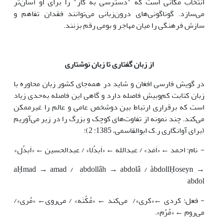
انتخاب مکانی است که "دسترسی به کار" را برای او آسان‌تر
می‌سازد. گوناگونی‌های درون‌زبانی می‌توانند فقدان تفاهم و
سازش فرهنگی را میان مهاجر و بومی رقم بزنند.
از زبان گفتاری تا زبان نوشتاری
در گویش فارسی افغان و شاید در همه‌جای کشور زبان محاوره با
زبان کتابت کم‌وبیش فاصله دارد و گاهی این فاصله به‌حدی زیاد
است که برقراری ارتباط بین دوشخص عامی و عالم را غیرممکن
می‌کند. چند نمونه از تفاوت‌های کوچک و بزرگ را در زیر می‌آوریم
(برای آوانگاری ر.ک ابوالقاسمی، 1385: 2):
- نام: احمد ← «اَمَد» / عبدالله ← «اَبدُلا» / عبدالحسین ← «اَبدُل»
aḤmad → amad / abdollâh → abdolâ / àbdollḤoseyn →
abdol
- فعل: کردی ←«کری»/ می‌کند ← «مُکُنَه» / می‌روی← «مُری»/
می‌روم ← «مُرُم».