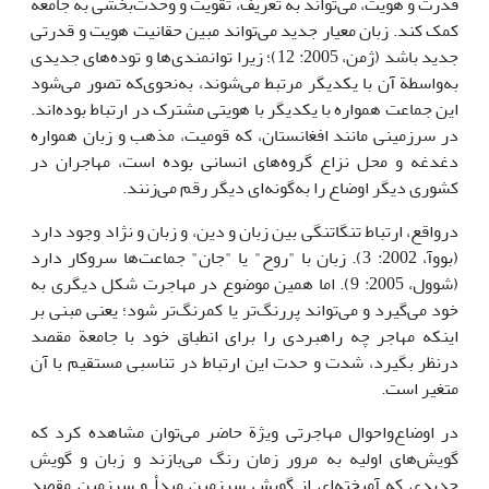
قدرت و هویت، می‌تواند به تعریف، تقویت و وحدت‌بخشی به جامعه
کمک کند. زبان معیار جدید می‌تواند مبین حقانیت هویت و قدرتی
جدید باشد (ژمن، 2005: 12)؛ زیرا توانمندی‌ها و توده‌های جدیدی
به‌واسطة آن با یکدیگر مرتبط می‌شوند، به‌نحوی‌که تصور می‌شود
این جماعت همواره با یکدیگر با هویتی مشترک در ارتباط بوده‌اند.
در سرزمینی مانند افغانستان، که قومیت، مذهب و زبان همواره
دغدغه و محل نزاع گروه‌های انسانی بوده است، مهاجران در
کشوری دیگر اوضاع را به‌گونه‌ای دیگر رقم می‌زنند.
درواقع، ارتباط تنگاتنگی بین زبان و دین، و زبان و نژاد وجود دارد
(بووآ، 2002: 3). زبان با "روح" یا "جان" جماعت‌ها سروکار دارد
(شوول، 2005: 9). اما همین موضوع در مهاجرت شکل دیگری به
خود می‌گیرد و می‌تواند پررنگ‌تر یا کمرنگ‌تر شود؛ یعنی مبنی بر
اینکه مهاجر چه راهبردی را برای انطباق خود با جامعة مقصد
درنظر بگیرد، شدت و حدت این ارتباط در تناسبی مستقیم با آن
متغیر است.
در اوضاع‌واحوال مهاجرتی ویژة حاضر می‌توان مشاهده کرد که
گویش‌های اولیه به مرور زمان رنگ می‌بازند و زبان و گویش
جدیدی که آمیخته‌ای از گویش سرزمین مبدأ و سرزمین مقصد