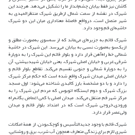
کاشان نیز فقط بیابان چشم‌انداز ما را تشکیل می‌دهد. هرچند این
شهرک در نقشه از سمت شمال ازطریق شهرک منتظرالمهدی به
شهر متصل است، درواقع فاصلة معناداری میان این دو شهرک
حاشیه‌ای قم وجود دارد.
شهرک قائم به جزیره‌ای می‌ماند که از سه‌سوی به‌صورت مطلق و
ازیک‌سو به‌صورت نسبی به بیابان می‌رسد. این شهرک در حاشیة
شمالی خط راه‌آهن قرار دارد و بلوار قائم این شهرک را به دوپارة
شرقی‌ـ‌غربی و خیابان اصلی شهرک، یعنی خیابان شهیدبهشتی، آن
را به دوپارة شمالی و جنوبی تقسیم می‌کند. تقاطع بلوار قائم و
خیابان اصلی میدان شهرک واقع شده است که حکم مرکز شهرک
را دارد و با دو مشخصة بارز کالبدی شناخته می‌شود: اول مسجد
بزرگ شهرک و دوم ایستگاه اتوبوس که مردم این شهرک را به
مرکز شهر قم منتقل می‌کند. میدان اصلی با کمی اغماض یگانه‌راه
ورودی‌ـ‌خروجی شهرک است که در امتداد بلوار قائم و میدان
ولی‌عصر قرار دارد.
شهرک قائم با وجود جدیدالتأسیس و کوچک‌بودن، از همة امکانات
شهری لازم برای زندگی متعارف همچون آب شرب، برق و روشنایی،