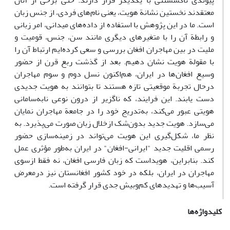
پیوندی ناگسستنی با یکدیگر قرار دارند. حتی برخی از آنان
معتقدند نخستین نشانة هویت، یعنی نام‌های فردی، از جنس زبان
است. ما در این پژوهش با استفاده از داده‌های میدانی، امر زبانی
و رابطة آن را با متغیرهای دیگری مانند سن، جنس، قومیت و
ملیت در بین مهاجران افغان بررسی و سعی کرده‌ایم ارتباط آن را
با مقولة هویت نشان دهیم. بعد از گذشت ربع قرن از حضور
وسیع افغان‌ها در ایران، هم‌اکنون نسل دوم و سوم مهاجران
درحال تجربة موقعیتی تازه هستند تا بتوانند به هویت جدیدی
دست یابند. این فرایند، که ناگزیر از درون نوعی نابه‌سامانی
هویتی عبور می‌کند، به‌تدریج خود را در جامعة مهاجران نمایان
می‌سازد. هویت جدید بدون‌شک ازخلال زبان صورت می‌پذیرد. به
نظر ما، شکل‌گیری این هویت می‌تواند در زمینه‌سازی حضور
رسمی اقلیت جدید "ایرانی-افغان" در ایران به‌طور مؤثری عمل
کند. بنابراین، هویداست که زبان فارسی افغان، نه فقط ازسوی
مهاجران در ایران، بلکه در خود کشور افغانستان نیز درمعرض
آسیب‌ها و تهدیدهای کم‌وبیش جدی قرار گرفته است.
کلیدواژه‌ها