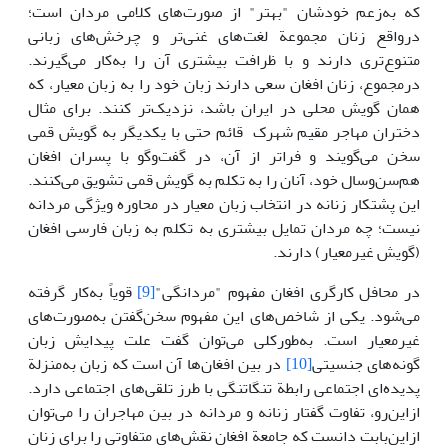
که به‌زعم خودشان "بهتر" از صورت‌های کلامی مردان است؛
درواقع زنان مجموعة لغت‌های غنی‌تر و چرخش‌های زبانی
متنوع‌‌تری دارند و با ظرافت بیشتری آن را به‌کار می‌گیرند.
درمجموع، زنان افغان‌ سعی دارند زبان خود را به زبان معیار، که
همان گویش محلی در ایران باشد، نزدیک‌تر کنند. برای مثال
دختران مهاجر مقیم شهرک قائم حتی با یکدیگر به گویش قمی
سخن می‌گویند و فراتر از آن، در گفت‌وگو با پسران افغان‌
هم‌سن‌وسال خود، آنان را به تکلم به گویش قمی تشویق می‌کنند.
این پشتکار زنانه در انتخاب زبان معیار در محاوره ویژگی مردانه
نیست؛ چه مردان تمایل بیشتری به تکلم به زبان فارسی افغان
(گویش غیرمعیار) دارند.
در محافل کارگری افغان مفهوم "مردانگی"
[9]
قویاً به‌کار گرفته
می‌شود. یکی از شاخص‌های این مفهوم سخن‌گفتن به‌صورت‌های
غیرمعیار است. به‌طورکلی‌ می‌توان گفت علت پیدایش زبان
گونه‌های جنسیتی
[10]
در بین افغان‌ها آن است که زبان به‌منزلة
پدیده‌ای اجتماعی رابطة تنگاتنگی با طرز تلقی‌های اجتماعی دارد.
ازاین‌رو، تفاوت گفتار زنانه و مردانه در بین مهاجران را می‌توان
ازاین‌بابت دانست که جامعة افغان‌ نقش‌های متفاوتی را برای زنان