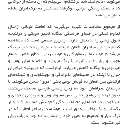
می‌گوید: «دلم تنگ شد برگشتم». می‌بینم که آن دسته از جوانانی
که با سبک زندگی ایرانی خوگرفته‌اند، کمتر به ترک ایران علاقه
نشان می‌دهند.
از مجموع مشاهدات نتیجه می‌گیریم که اقامت طولانی ازخلال
تداوم نسلی در فضای فرهنگی بیگانه تغییر هویتی و درنتیجه
تحول زبانی را به‌دنبال دارد. ازاین‌رو طبیعی است که مشاهده
کنیم درمیان مهاجران افغان هرچه به نسل‌های جدیدتر نزدیک
می‌شویم هویت ملی به‌طورکلی و هویت زبانی به‌طور خاص به‌نفع
هویت و زبان غالب (ایرانی) رنگ می‌بازد و فاصلة میان بومی و
غیربومی و بیگانه کاهش می‌یابد. اینجاست که می‌بینیم مهاجران
جوان با اینکه در محیط‌های خانوادگی و خویشاوندی و شبکه‌های
ارتباطی بین افغان به گویش بومی یعنی "دری" سخن می‌گویند، با
دوستان غیرافغان خود به زبان رسمی فارسی صحبت می‌کنند،
بدون لهجه و بی‌هیچ‌زحمتی. پس مفهوم بومی و غیربومی و خودی و
غیرخودی در فضاهای مختلف زندگی کم‌وبیش عمل می‌کند و از
یکسانی و یک‌نواختی به‌دور است. هوشمندی مهاجر افغان، که در
ترک دیار و تصمیم به تغییر خود را نشان داده بود، درباب زبان
نیز مشهود است.