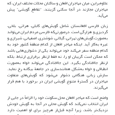
علاوه‌براین، میان مهاجران افغان و ساکنان محلات مختلف ایران، که
مهاجران مجازند در آنجا سکنی گزینند، "تقاطع گویشی" پیش
می‌آید.
زبان فارسی افغانستان شامل گویش‌های کابلی، هراتی، بلخی،
گردیزی و هزارگی است. درصورتی‌که فارسی مردم ایران می‌تواند
به‌صورت گویش‌های تهرانی، گیلانی، شوشتری، اصفهانی، شیرازی و
غیره به‌کار آید. اینکه مهاجر افغان از کدام منطقة کشور خود به
کدام منطقه سفر می‌کند خود می‌تواند یکی از دشواری‌هایی باشد
که ممکن است گریبان او را، نه فقط ازنظر برقراری ارتباط، بلکه
ازنظر جاافتادگی بگیرد. این جاافتادگی می‌تواند خواه به‌صورت
انطباقی و خواه به‌شکل همانندسازی در جامعة بیگانه رخ نماید.
سازش زبانی هنگامی دشوار می‌شود که ‌گویش‌های متفاوت
مهاجران در گسترة متنوع گویشی ایران در برخورد با هم قرار
می‌گیرند.
واضح است که مهاجر افغان محل سکونت خود را الزاماً در جایی از
ایران انتخاب نمی‌کند که گویش محلی در آنجا به گویش خودش
نزدیک‌تر باشد، زیرا آنچه قبل‌از هرچیز برای او اهمیت دارد