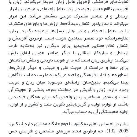
تفاوت‌های فرهنگی ازطریق عامل زبان هویدا می‌شوند. زبان با
آفرینش نظام معنایی فهمیدنی در تعامل اجتماعی، مهم‌ترین ابزار
ارتباطی و از عناصر مشترک هویتی به‌شمار می‌آید. این ابزار
می‌تواند تاحد زیادی انتقال دیدگاه‌ها، ارزش‌ها و باورهای مشترک
را در تعامل اجتماعی و در توالی نسل‌ها برعهده بگیرد. زبان،
علاوه‌براینکه خود عنصر بنیادین هویت است، ازطریق آفرینش و
انتقال نظام معنایی فهم‌پذیر برای دیگران نیز به‌مثابة ظرف
ارتباطی و سازوکار انتقالی با دیگر عناصر هویتی ایفای نقش
می‌کند؛ ازطریق زبان است که ما از هویت تاریخی و تلاش نیاکانمان
برای حفظ و حراست از هویت ملی و میهنی و دیگر ارزش‌ها،
اسطوره‌ها و آداب فرهنگی و اجتماعی که به ما رسیده است آگاهی
پیدا می‌کنیم. بدین‌سان، رابطه‌ای دوسویه میان زبان و هویت
وجود دارد. زبان و گویش هر جماعت معرف بخشی از هویت آن
است و به‌طور مشخص، زبان واحدی که برای همگان فهمیدنی
باشد، از لوازم اولیه و گریزناپذیر تکوین ملت و کشور و از لوازم
اولیة همبستگی آن به حساب می‌آید.
زبان در احساس تعلق به کشور یا قوم جایگاه ممتازی دارد (بنکس،
2005: 132)، چه ازطریق ایجاد مرزهای مشخص و افزایش حس