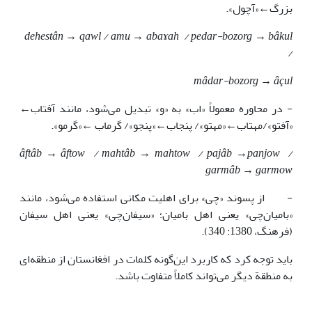
بزرگ←«آچول».
ɤah / pedar-bozorg → bâkul
dehest
ân → qawl / amu → ab
a
/
mâdar-bozorg → âçul
- در محاوره معمولاً «اب» به «و» تبدیل می‌شود، مانند آفتاب←
«آفتو»/مهتاب←«مهتو»/ پنجاب←«پنجو»/ گرماب ←«گرمو».
âftâb → âftow / mahtâb → mahtow / pa
j
âb →panjow /
garmâb → garmow
- از پسوند «چی» برای اهلیت مکانی استفاده می‌شود، مانند
«بامیان‌چی» یعنی اهل بامیان؛ «سیفان‌چی» یعنی اهل سیفان
(فرهنگ، 1380: 340).
باید توجه کرد که کاربرد این‌گونه کلمات در افغانستان از منطقه‌ای
به منطقة دیگر می‌تواند کاملاً متفاوت باشد.