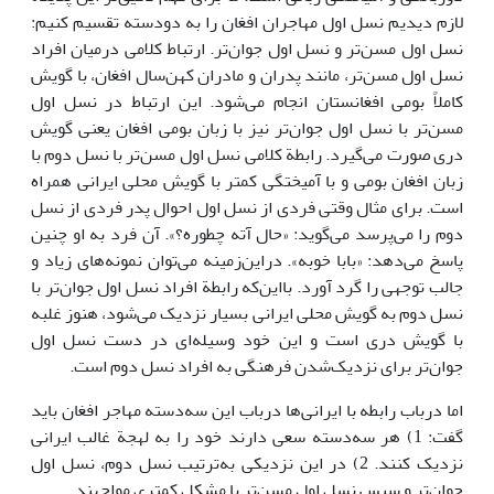
لازم دیدیم نسل اول مهاجران افغان را به دودسته تقسیم کنیم:
نسل اول مسن‌تر و نسل اول جوان‌تر. ارتباط کلامی درمیان افراد
نسل اول مسن‌تر، مانند پدران و مادران کهن‌سال افغان، با گویش
کاملاً بومی افغانستان انجام می‌شود. این ارتباط در نسل اول
مسن‌تر با نسل اول جوان‌تر نیز با زبان بومی افغان یعنی گویش
دری صورت می‌گیرد. رابطة کلامی نسل اول مسن‌تر با نسل دوم با
زبان افغان بومی و با آمیختگی کمتر با گویش محلی ایرانی همراه
است. برای مثال وقتی فردی از نسل اول احوال پدر فردی از نسل
دوم را می‌پرسد می‌گوید: «حال آته چطوره؟». آن فرد به او چنین
پاسخ می‌دهد: «بابا خوبه». دراین‌زمینه می‌توان نمونه‌های زیاد و
جالب توجهی را گرد آورد. بااین‌که رابطة افراد نسل اول جوان‌تر با
نسل دوم به گویش محلی ایرانی بسیار نزدیک می‌شود، هنوز غلبه
با گویش دری است و این خود وسیله‌ای در دست نسل اول
جوان‌تر برای نزدیک‌شدن فرهنگی به افراد نسل دوم است.
اما درباب رابطه با ایرانی‌ها درباب این سه‌دسته مهاجر افغان باید
گفت: 1) هر سه‌دسته سعی دارند خود را به لهجة غالب ایرانی
نزدیک کنند. 2) در این نزدیکی به‌ترتیب نسل دوم، نسل اول
جوان‌تر و سپس نسل اول مسن‌تر با مشکل کمتری مواجهند.