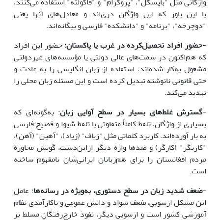
واژگانی مثل "بایسکل"، "پروگرام" و "فاکولته" استفاده می‌کنند،
با این باور که این‌ واژگان دری‌اند و معادل‌های آنها یعنی
"دوچرخه"، "برنامه" و "دانشکده" فارسی و بیگانه‌اند.
-
حضور افراد تحصیل‌کرده در غرب یا پاکستان:
حضور این افراد
که هم‌اکنون در سمت‌های عالی دولتی یا مؤسسه‌های غیردولتی
مشغول به‌کار شده‌اند، استفاده از زبان انگلیسی را به عادت و
حتی قانونی نانوشته تبدیل کرده‌ است و این مسئله زبان محلی را
تهدید می‌کند.
-
گسترش غلط‌های بسیار در سطح آوایی زبان
: به‌گونه‌ای که
بسیاری از واژگان، تلفظ کاملاً متفاوتی با تلفظ شیوا و فصیح فارسی
به بار آورده‌اند. کاربرد کلماتی مثل "زیاف" (زیاد)، "آهین" (آهن)،
"کاریگر" (کارگر) و صدها واژة دیگر ازاین‌دست، گویش محاورة
مردم افغانستان را برای هم‌زبانان ایرانی‌شان نامفهوم ساخته‌
است.
-
ضعف شدید زبان در سطح دستوری، به‌ویژه در رسانه‌ها
: عامل
این مشکل ازسویی، ضعف سواد و دانش عمومی و ناکارآمدی نظام
آموزشی کشور است و ازسویی دیگر، نفوذ خارج‌رفتگانِ مسلط بر