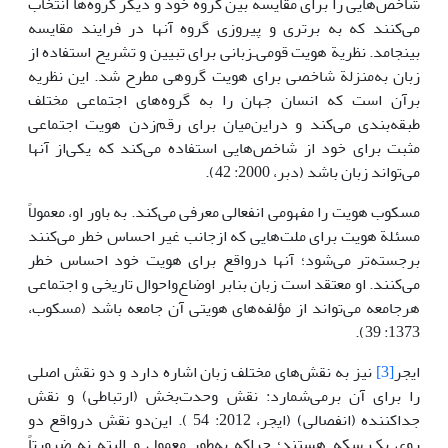
شاخص‌هایی را برای مقایسه بین گروه خود و دیگر گروه‌ها انتخاب
می‌کنند که به برتری و پیروزی گروه آنها در فرایند مقایسه
بینجامد. نظریة هویت قومی‌ـ‌زبانی برای تبیین و تشریح استفاده از
زبان به‌منزلة شاخصی برای هویت گروهی مطرح شد. این نظریه
برآن است که انسان جهان را به گروه‌های اجتماعی مختلف
طبقه‌بندی می‌کند و دراین‌میان برای رقم‌زدن هویت اجتماعی
مثبت برای خود از شاخص‌هایی استفاده می‌کند که یکی‌از آنها
می‌تواند زبان باشد (دبر، 2000: 42).
مسکوب هویت را مفهومی انفعالی معرفی می‌کند. به باور او، معمولاً
مسئلة هویت برای ملت‌هایی که ازجانب غیر احساس خطر می‌کنند
برجسته‌تر می‌شود؛ آنها درواقع برای هویت خود احساس خطر
می‌کنند. او معتقد است زبان بنابر اوضاع‌واحوال تاریخی و اجتماعی
هرجامعه می‌تواند از مؤلفه‌های هویتی آن جامعه باشد (مسکوب،
1373: 39).
ایجر
[3]
نیز به نقش‌های مختلف زبان اشاره دارد و دو نقش اصلی
را برای آن برمی‌شمارد: نقش وحدت‌بخش (ارتباطی) و نقش
جداکننده (انفصالی) (ایجر، 2012: 54 ). این‌دو نقش درواقع دو
روی یک سکه هستند؛ چراکه به‌طور معمول و البته نه ضرورتاً