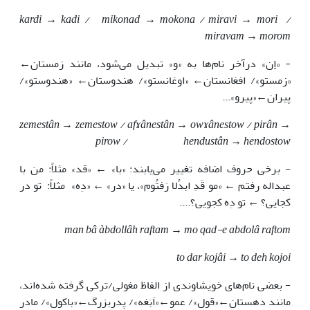
kardi → kadi
/
mikonad → mokona
/
miravi → mori
/
miravam → morom
- «
ان
» درآخر نام‌ها به «و» تبدیل می‌شود، مانند زمستان←
«زمستو»/ افغانستان← «اوغانستو»/ هندوستان← «هندوستو»/
پیران←«پیرو»...
zemestân → zemestow
/
afɤânestân → owɤânestow
/
pirân →
pirow / hendustân → hendostow
- برخی حروف اضافه تغییر می‌یابند: «با» ← «قد» مثلاً: من با
عبداله رفتم ← «مو قَدِ ابدُلا رَفتُوم»، یا «در» ← «دِه» مثلاً: تو در
کجایی؟ ← تو دِه کجویی؟....
man bâ àbdollâh raftam → mo qad-e abdolâ raftom
to dar kojâi → to deh kojoi
- بعضی نام‌های خویشاوندی از الفاظ مغولی/ترکی گرفته شده‌اند،
مانند دهستان←«قول»/ عمو←«اَبَغه»/ پدربزرگ←«باکول»/ مادر