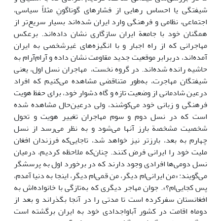
شیفتگی یا احساس رهایی از فشارهای گوناگونِ مثلاً سیاسی،
اجتماعی، نظامی و فرهنگی وارد ایران شده‌اند بسیار سریع‌تر از
همگنان خود با جامعة ایران سازگاری نشان داده‌اند. برعکس
مهاجرانی که از راه اجبار و با انگیزه‌های غیرشخصی به ایران
آمده‌اند، دربرابر موقعیت جدید مقاومت نشان داده و آرام‌آرام به
حاشیه رانده شده‌اند. در گروه نخست، مهاجران نسل اول، یعنی
شیفتگان مهاجرت، به‌‌طور متناقضی مشاهده می‌کنیم که افراد
درعین شادمانی از وضعیت‌ تازه و گاه دشوار خود، برای حفظ هویت
فرهنگی و زبانی خود می‌کوشند، ولی درعین‌حال مشاهده شده
است که در نسل دوم و سوم مهاجران تغییر هویت و تحول
شخصیت مشخصة بارز آنها می‌شود و به نظر می‌رسد از نسل
چهارم به بعد، بارزتر نیز خواهد شد، تاجایی‌که فرزندان افغان
ملیت خود را ایرانی فرض کنند. چنان‌که ملاحظه کردیم، درمیان
نسل دومی‌ها افرادی وجود دارند که در برخورد اول به پرسشگر
می‌گویند: «من ایرانی‌ام دیگر، من قمی‌ام دیگر، اینجا به دنیا آمدم،
پس کجایی‌ام؟». جوان مهاجر دیگری که به‌تازگی با خانواده‌اش به
افغانستان سفرکرده است تا مدتی را در آنجا بگذراند و بعد از
دوماه اقامت در کشور آباواجدادی خود به ایران برگشته است