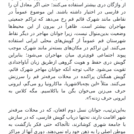
از واژگان دری بیشتر استفاده می‌کنند؛ حتی اگر معادل آن را
در فارسی در اختیار داشته باشند. این موضوع عموماً در
نقاطی مانند شهرک قائم قم رخ می‌دهد که تراکم جمعیتی
مهاجران بیشتر است. ظاهراً در بیرون از این محیط‌ها
وضعیت بدین‌منوال نیست، زیرا جوانان مهاجر در دیگر نقاط
شهرستان قم عموماً از گویش‌های محلی ایرانی استفاده
می‌کنند. این تراکم در مکان‌های بسته‌تر مانند شهرک موجب
پیوند اجتماعی قوی‌تری میان مهاجران می‌شود؛ بنابراین
گویش دری حفظ و هویت گروهی ازطریق زبان آباواجدادی
تقویت می‌شود. جالب توجه آنکه جوانان مهاجر شهرک قائم،
گویش همگنان پراکنده در محلات مرفه‌تر قم را سرزنش
می‌کنند. مثلاً «این بچه‌بالا‌شهریا، ماکارونیا رو می‌گم، ایرونی
حرف می‌زنن می‌خوان بگن ما باکلاسیم. مگه کلاس به
ایرونی حرف زدنه؟».
به‌این‌ترتیب، جوانان نسل دوم افغان،‌ که در محلات مرفه‌تر
شهر اقامت دارند، نه‌تنها درباب گویش فارسی، که در سازش
با جامعة شهری کوشاترند، تاآنجاکه حتی فکر بازگشت به
موطن اصلی را به ذهن خود راه نمی‌دهند. دوری آنها از مراکز