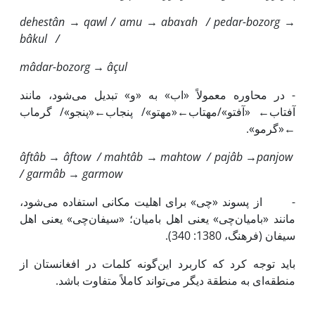
dehest
ân → qawl / amu → ab
a
ɤah / pedar-bozorg →
bâkul /
mâdar-bozorg → âçul
- در محاوره معمولاً «اب» به «و» تبدیل می‌شود، مانند
آفتاب← «آفتو»/مهتاب←«مهتو»/ پنجاب←«پنجو»/ گرماب
←«گرمو».
âftâb → âftow / mahtâb → mahtow / pa
j
âb →panjow
/ garmâb → garmow
- از پسوند «چی» برای اهلیت مکانی استفاده می‌شود،
مانند «بامیان‌چی» یعنی اهل بامیان؛ «سیفان‌چی» یعنی اهل
سیفان (فرهنگ، 1380: 340).
باید توجه کرد که کاربرد این‌گونه کلمات در افغانستان از
منطقه‌ای به منطقة دیگر می‌تواند کاملاً متفاوت باشد.