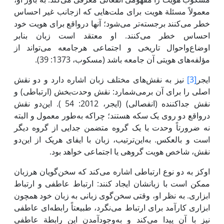
معمولاً مسئلة هویت برای ملت‌هایی که ازجانب غیر احساس
خطر می‌کنند برجسته‌تر می‌شود؛ آنها درواقع برای هویت خود
احساس خطر می‌کنند. او معتقد است زبان بنابر
اوضاع‌واحوال تاریخی و اجتماعی هرجامعه می‌تواند از
مؤلفه‌های هویتی آن جامعه باشد (مسکوب، 1373: 39).
ایجر
[3]
نیز به نقش‌های مختلف زبان اشاره دارد و دو نقش
اصلی را برای آن برمی‌شمارد: نقش وحدت‌بخش (ارتباطی) و
نقش جداکننده (انفصالی) (ایجر، 2012: 54 ). این‌دو نقش
درواقع دو روی یک سکه هستند؛ چراکه به‌طور معمول و البته
نه ضرورتاً وحدت با یک گروه متضمن جدایی از گروه دیگر
است و بالعکس. به‌این‌ترتیب، زبان با ایفای هریک از این‌دو
نقش، شاخص هویت گروهی یا اجتماعی خواهد بود.
اوکز به دو نوع ارتباطی اشاره می‌کند که سخن‌گویان هرزبان
ممکن است با زبانشان ایجاد کنند: ارتباط عاطفی و ارتباط
ابزاری. به نظر او، وقتی سخن‌گوی زبانی به زبان خود همچون
ابزاری کارآمد برای ارتباط می‌نگرد، طبیعتاً رابطه‌ای عاطفی
نیز با آن پیدا می‌کند و به‌وجودآمدن این رابطة عاطفی