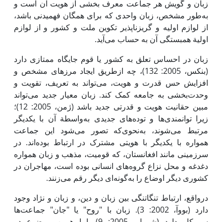
زبان و گویش هر جماعت معرف بخشی از هویت آن است و
به‌طور مشخص، زبان واحدی که برای همگان فهمیدنی باشد،
از لوازم اولیه و گریزناپذیر تکوین ملت و کشور و از لوازم
اولیة همبستگی آن به حساب می‌آید.
زبان در احساس تعلق به کشور یا قوم جایگاه ممتازی دارد
(بنکس، 2005: 132)، چه ازطریق ایجاد مرزهای مشخص و
افزایش حس قدرت و هویت، می‌تواند به تعریف، تقویت و
وحدت‌بخشی به جامعه کمک کند. زبان معیار جدید می‌تواند
مبین حقانیت هویت و قدرتی جدید باشد (ژمن، 2005: 12)؛
زیرا توانمندی‌ها و توده‌های جدیدی به‌واسطة آن با یکدیگر
مرتبط می‌شوند، به‌نحوی‌که تصور می‌شود این جماعت
همواره با یکدیگر با هویتی مشترک در ارتباط بوده‌اند. در
سرزمینی مانند افغانستان، که قومیت، مذهب و زبان همواره
دغدغه و محل نزاع گروه‌های انسانی بوده است، مهاجران در
کشوری دیگر اوضاع را به‌گونه‌ای دیگر رقم می‌زنند.
درواقع، ارتباط تنگاتنگی بین زبان و دین، و زبان و نژاد وجود
دارد (بووآ، 2002: 3). زبان با "روح" یا "جان" جماعت‌ها
سروکار دارد (شوول، 2005: 9). اما همین موضوع در