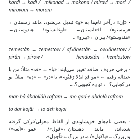
kardi → kadi
/
mikonad → mokona
/
miravi → mori
/
miravam → morom
- «
ان
» درآخر نام‌ها به «و» تبدیل می‌شود، مانند زمستان←
«زمستو»/ افغانستان← «اوغانستو»/ هندوستان←
«هندوستو»/ پیران←«پیرو»...
zemestân → zemestow
/
afɤânestân → owɤânestow
/
pirân → pirow / hendustân → hendostow
- برخی حروف اضافه تغییر می‌یابند: «با» ← «قد» مثلاً: من با
عبداله رفتم ← «مو قَدِ ابدُلا رَفتُوم»، یا «در» ← «دِه» مثلاً: تو
در کجایی؟ ← تو دِه کجویی؟....
man bâ àbdollâh raftam → mo qad-e abdolâ raftom
to dar kojâi → to deh kojoi
- بعضی نام‌های خویشاوندی از الفاظ مغولی/ترکی گرفته
شده‌اند، مانند دهستان←«قول»/ عمو←«اَبَغه»/
پدربزرگ←«باکول»/ مادر بزرگ←«آچول».