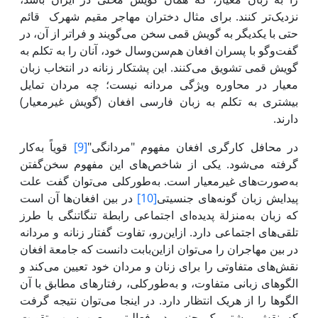
نزدیک‌تر کنند. برای مثال دختران مهاجر مقیم شهرک قائم
حتی با یکدیگر به گویش قمی سخن می‌گویند و فراتر از آن، در
گفت‌وگو با پسران افغان‌ هم‌سن‌وسال خود، آنان را به تکلم به
گویش قمی تشویق می‌کنند. این پشتکار زنانه در انتخاب زبان
معیار در محاوره ویژگی مردانه نیست؛ چه مردان تمایل
بیشتری به تکلم به زبان فارسی افغان (گویش غیرمعیار)
دارند.
در محافل کارگری افغان مفهوم "مردانگی"
[9]
قویاً به‌کار
گرفته می‌شود. یکی از شاخص‌های این مفهوم سخن‌گفتن
به‌صورت‌های غیرمعیار است. به‌طورکلی‌ می‌توان گفت علت
پیدایش زبان گونه‌های جنسیتی
[10]
در بین افغان‌ها آن است
که زبان به‌منزلة پدیده‌ای اجتماعی رابطة تنگاتنگی با طرز
تلقی‌های اجتماعی دارد. ازاین‌رو، تفاوت گفتار زنانه و مردانه
در بین مهاجران را می‌توان ازاین‌بابت دانست که جامعة افغان‌
نقش‌های متفاوتی را برای زنان و مردان خود تعیین می‌کند و
الگوهای زبانی متفاوت، و به‌طورکلی‌، رفتارهای مطابق با آن
الگوها را از هریک انتظار دارد. در اینجا می‌توان نتیجه گرفت
که نقش بیشتر یک جنس در فعالیتی معین سبب تقویت