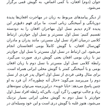
جوان (دوم) افغان، با کمی اغماض، به گویش قمی برگزار
می‌شود.
از دیگر پیامدهای مربوط به زبان در مهاجرت افغان‌ها پدیدة
دوزبانگی و آمیختگی زبانی است. ما برای فهم دقیق‌تر این
پدیده لازم دیدیم نسل اول مهاجران افغان را به دودسته
تقسیم کنیم: نسل اول مسن‌تر و نسل اول جوان‌تر. ارتباط
کلامی درمیان افراد نسل اول مسن‌تر، مانند پدران و مادران
کهن‌سال افغان، با گویش کاملاً بومی افغانستان انجام
می‌شود. این ارتباط در نسل اول مسن‌تر با نسل اول جوان‌تر
نیز با زبان بومی افغان یعنی گویش دری صورت می‌گیرد.
رابطة کلامی نسل اول مسن‌تر با نسل دوم با زبان افغان
بومی و با آمیختگی کمتر با گویش محلی ایرانی همراه است.
برای مثال وقتی فردی از نسل اول احوال پدر فردی از نسل
دوم را می‌پرسد می‌گوید: «حال آته چطوره؟». آن فرد به او
چنین پاسخ می‌دهد: «بابا خوبه». دراین‌زمینه می‌توان نمونه‌های
زیاد و جالب توجهی را گرد آورد. بااین‌که رابطة افراد نسل اول
جوان‌تر با نسل دوم به گویش محلی ایرانی بسیار نزدیک
می‌شود، هنوز غلبه با گویش دری است و این خود وسیله‌ای در