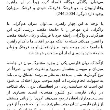
می‌توان بیگانگی دوگانه قلمداد کرد، زیرا در این راهبرد
وفادارنبودن به دو فرهنگ (فرهنگ خودی و فرهنگ میزبان)
وجود دارد (بوگرا، 2004: 244).
با توجه به این چهار راهبرد، می‌توان میزان هم‌گرایی یا
واگرایی فرد مهاجر را با جامعة مقصد بررسی کرد. این
هم‌گرایی و واگرایی رابطة فرد با فرهنگ و زبان جامعة مقصد
را تعیین می‌کند. بسته به اینکه مهاجر افغان ما با کدام راهبرد
با جامعة جدید مواجه شود، میزان تمایل او به فرهنگ و زبان
جامعة جدید یا دوری او از آن مشخص خواهد شد.
ازآنجاکه زبان فارسی یکی از وجوه مشترک میان دو جامعة
میزبان و میهمان به‌شمار می‌رود و تفاوت خود را صرفاً در
نوع گویش‌ها نشان می‌دهد، به نظر می‌رسد انطباق زبانی باید
به سهولت انجام پذیرد. اما آنچه موجب بروز اختلاف می‌شود
این است که سیاست زبانی در افغانستان درپی ایجاد شکاف
در زبان فارسی دو کشور همسایه است. بسیاری از
سیاست‌مداران افغان ترجیح می‌دهند "دری" را زبانی مستقل
از زبان فارسی نشان دهند. به‌این‌ترتیب، آنها، که عموماً از قوم
پشتون هستند، این سیاست را در پیش گرفته‌اند که دامنة