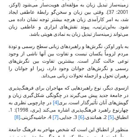
زمینه‌ساز تبدیل زبان به مؤلفه‌ای هویت‌ساز می‌شود (اوکز،
2001: 37). وقتی بین زبان و سخن‌گو رابطة عاطفی ایجاد
شد، به امر کارآمدی زبان هرچه بیشتر توجه نشان داده می
شود. به‌این‌ترتیب، پیوند نقش‌های ابزاری و عاطفی زبان
می‌تواند زمینه‌ساز تبدیل زبان به نمادی هویتی باشد.
به باور اوکز، نگرش‌ها و راهبردهای زبانی سطح رسمی و تودة
مردم لزوماً یکسان نیست و تفاوت بین آنها ناشی از وجود
نوعی حالت گذار است. بیشترین تفاوت بین نگرش‌های
رسمی و نگرش‌های جوانان وجود دارد، زیرا او جوانان را
رهبران تحول و ازجمله تحولات زبانی می‌داند.
ازسوی دیگر، نوع راهبردهایی که مهاجران برای فرهنگ‌پذیری
در جامعة جدید پیش می‌گیرند در چگونگی شکل‌گیری زبان و
گویش‌های آنان تأثیرگذار است. بری
[4]
در چارچوبی نظری به
چهارنوع راهبرد فرهنگ‌پذیری اشاره می‌کند (بری، 1998): 1.
انطباق،
[5]
2. همانندی،
[6]
3. جدایی،
[7]
4. حاشیه‌گزینی.
[8]
منظور از انطباق این است که شخص مهاجر به فرهنگ جامعة
مبدأ پای‌بند است، درحالی‌که با فرهنگ جامعة مقصد نیز