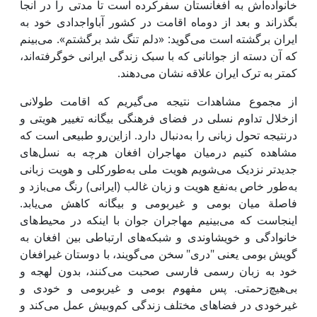
خانواده‌اش به افغانستان سفرکرده است تا مدتی را در آنجا
بگذراند و بعد از دوماه اقامت در کشور آباواجدادی خود به
ایران برگشته است می‌گوید: «دلم تنگ شد برگشتم». می‌بینم
که آن دسته از جوانانی که با سبک زندگی ایرانی خوگرفته‌اند،
کمتر به ترک ایران علاقه نشان می‌دهند.
از مجموع مشاهدات نتیجه می‌گیریم که اقامت طولانی
ازخلال تداوم نسلی در فضای فرهنگی بیگانه تغییر هویتی و
درنتیجه تحول زبانی را به‌دنبال دارد. ازاین‌رو طبیعی است که
مشاهده کنیم درمیان مهاجران افغان هرچه به نسل‌های
جدیدتر نزدیک می‌شویم هویت ملی به‌طورکلی و هویت زبانی
به‌طور خاص به‌نفع هویت و زبان غالب (ایرانی) رنگ می‌بازد و
فاصلة میان بومی و غیربومی و بیگانه کاهش می‌یابد.
اینجاست که می‌بینیم مهاجران جوان با اینکه در محیط‌های
خانوادگی و خویشاوندی و شبکه‌های ارتباطی بین افغان به
گویش بومی یعنی "دری" سخن می‌گویند، با دوستان غیرافغان
خود به زبان رسمی فارسی صحبت می‌کنند، بدون لهجه و
بی‌هیچ‌زحمتی. پس مفهوم بومی و غیربومی و خودی و
غیرخودی در فضاهای مختلف زندگی کم‌وبیش عمل می‌کند و