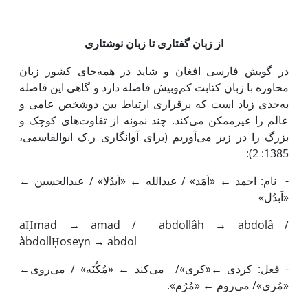
از زبان گفتاری تا زبان نوشتاری
در گویش فارسی افغان و شاید در همه‌جای کشور زبان
محاوره با زبان کتابت کم‌وبیش فاصله دارد و گاهی این فاصله
به‌حدی زیاد است که برقراری ارتباط بین دوشخص عامی و
عالم را غیرممکن می‌کند. چند نمونه از تفاوت‌های کوچک و
بزرگ را در زیر می‌آوریم (برای آوانگاری ر.ک ابوالقاسمی،
1385: 2):
- نام: احمد ← «اَمَد» / عبدالله ← «اَبدُلا» / عبدالحسین ←
«اَبدُل»
aḤmad → amad / abdollâh → abdolâ /
àbdollḤoseyn → abdol
- فعل: کردی ←«کری»/ می‌کند ← «مُکُنَه» / می‌روی←
«مُری»/ می‌روم ← «مُرُم».