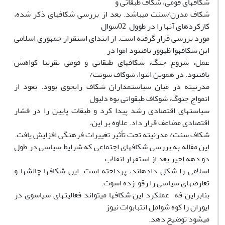
شکافهای قومی، شکاف طبقاتی و
شکاف مدرن/سنت میباشد. بعد از بررسی شکافهای ذکر شده،
کارکردهای آنها را در طوول 02سوال
مورد بررسی قرار گرفته است. از ابتدای استقرار جمهوری اسلامی
این شکافهوا ظهوور یافتنود اموا در
عمل، شروع جنگ، شکافهای طبقاتی و قومی تقریبا کواهش
یافتنود. در هموین اثنوا، شوکاف سونت/
مدرنیته در میان سیاستمداران شکاف رایجوی بوود. بعود از
اتمواج جنوگ، شوکاف طبقواتی بوه دلیول
سیاستهای اقتصادی رشد پیدا کرد و طبقات پایین را در فشار
اقتصادی مضاعف قرار داد. علاوه بر این،
شکاف سنت/ مدرنیته تحت تأثیر تغییرات فرهنگی افزایش یافت.
این مقاله به بررسی شکافهای اجتماعی که شرایط سیاسی در طول
دو دهه اخیر بعد از استقرار انقلاب
اسلامی را شکل دادهاند، پرداخته است. این شکافها چالشها و
تعارضهای سیاسی را رقو زده اسوت.
بنابراین فه عملکرد این شکافها میتواند فعالیتهای سیاسوی در
ایوران را کوه شوامل انتبابوات نیوز
میشود توضیح دهد.‌