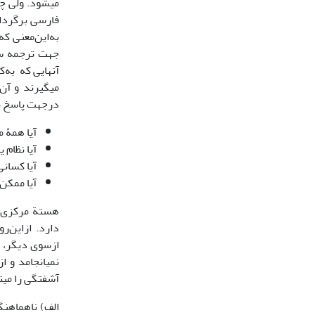
می­شود. ولی چن
فارسی برگردان
به‌این‌معنی که
جهت ترجمه سفا
آنهایی که به‌
می­گیرند و آن
درجهت پاسخ­ ب
آیا همۀ م
آیا نظام 
آیا کسانی
آیا ممکن است کسانی 
هستة مرکزی و
دارد. ازاین‌ر
ازسوی دیگر، چ
نمی­انجامد و 
آشفتگی را می­
الف) ناهماهنگ