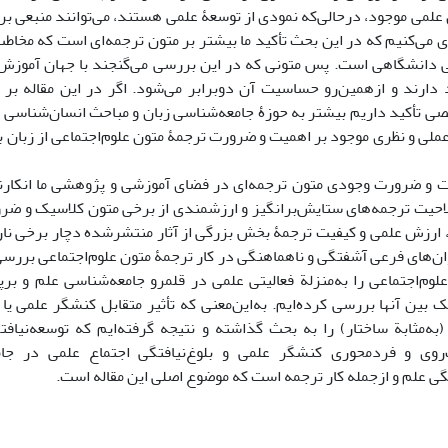
لمی موجود، در‌حالی‌که نمودی از توسعۀ علمی هستند، می‌توانند منبعی ب
ی می‌کنیم که در این بحث تأکید ما بیشتر بر متون ترجمه‌ای است که مخاطب 
دانشگاهی است. پس متونی که در این بررسی می‌گنجند با جهان آموزش و 
 دارند و ازهمین‌رو حساسیت آن دوبرابر می‌شود. اگر در این‌ مقاله بر 
صی تأکید داریم بیشتر به حوزۀ جامعه‌شناسی زبان و مباحث انسان‌شناسی
لی و نظری موجود بر اهمیت و ضرورت ترجمۀ متون علوم‌اجتماعی از زبان بی
یت و ضرورت وجودی متون ترجمه‌ای در فضای آموزشی و پژوهشی ما انکارن
احیت ترجمه‌های ستایش‌برانگیز و ارزشمندی از برخی متون کلاسیک و ضرو
د، ارزش علمی و کیفیت ترجمۀ بخش بزرگی از آثار منتشرشده دچار برخی نار
نوان‌های فرعی آشفتگی و ناهماهنگی در کار ترجمۀ متون علوم‌اجتماعی بررسی ک
وم‌اجتماعی را به‌منزلة فعالیتی علمی در قلمرو جامعه‌شناسی علم و برپا
ک بین آنها بررسی کرده‌ایم. به‌این‌معنی که تأثیر متقابل کنشگر علمی یا م
به‌مثابة ساختار) را به بحث گذاشته و نتیجه گرفته‌ایم که توسعه‌نیافت
‌روی و فردمحوری کنشگر علمی و بلوغ‌نیافتگی اجتماع علمی در جام
گی علم و ازجمله کار ترجمه است که موضوع اصلی این مقاله است.