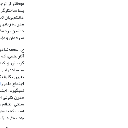
موفق­تر از تر
پسا ساختارگرای
دانشجویان تحصی
قدر به زبان­ها
داشتن ترجمۀ ا
مترجمان و مؤ
ج) ضعف نهادی‌
آثار علمی، که 
گزینش و کیفی
سلسله‌مراتبی 
تعیین تکلیف کن
اجتماع علمی
[4]
نمی­گیرد. اجت
مدرن کنونی اس
سنتی انتظام م
است که با سازگ
توصیه؟] می‌کند و