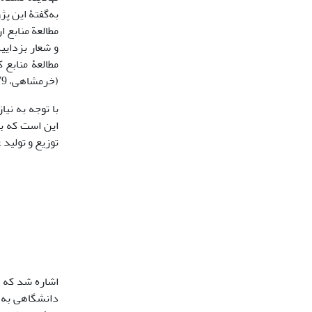
به‌گفتۀ این پ
مطالعة منابع ا
و شعار بزدایی
مطالعۀ منابع 
(خرمشاهی، 1379: 757).
با توجه به نی
این است که بب
توزیع و تولید 
اشاره شد که 
دانشگاهی به م