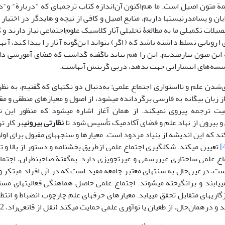
جمة متون اصیل است. ما هم‌اکنون آن‌اندازه کتاب ترجمه­ای که "دربارة" و"د
ان و پسامدرنیست­ها داریم، منابع اصیل و کافی از نیچه و هایدگر در اختیار 
لات تکمیلی ما به مطالعۀ تحلیلی آثار کلاسیک علوم‌اجتماعی نیاز دارند و 
ی اروپایی تسلط داشته باشد که (اگر) بتواند این‌گونه آثار را پیدا کند، آنه
ین متون نیازمندیم. این را هم نباید ناگفته گذاشت که فضای آموزشی دان
سسه‌های انتشاراتی جهت بدهد، درپی گزینش آنهاست.
شدن علم و نااستواری اجتماع علمی: به‌دنبال دو نکته­ای که گفتیم، به نظر 
از زبان بیگانه به فارسی برگردانده می­شود، از اصول و معیارهای منطقی و مق
ت ترجمه پیروی نمی­کند. از همان آغاز اشاره می­شود که منظور این
و بیرون از نهاد علم و فضای آکادمیک تأسیس شود تا
نظارتی بیرونی
بر کار ت
د که این اندیشه از بنیاد مردود است. معیارها و سنجه­های مقبول برای اول
تعیین می­کند. شکل­گیری اجتماع علمی ازطریق بخش­نامه و دستور از بالا و
ماع علمی ساختاری غیررسمی و غیرتجویزی دارد. به‌گفتة صاحب­نظران، اجتما
ت، درعین‌حال به سنت­های معتبر جامعه مقید است که در آن افراد مبتکر و 
ی­یابند و برانگیخته می­شوند. اجتماع علمی حاصل هماهنگی فعالیت­های مس
اری­های متقابل تحقق می­یابد. معیارهای حرفه­ای علم چارچوب انضباط و انتظا
 درهمان‌حال، از طغیان یا نوآوری علمی حمایت می­کند (نقل از قانعی‌راد، 1382: 191).