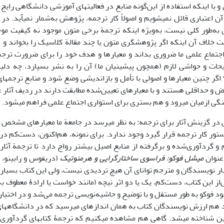
 و با اینکه استفاده از این‌گونه منابع در فعالیت­های آموزشی دانشگاهی رایج
اعتباری قائل نمی­شویم و اصولاً کار ترجمه، پژوهش به‌شمار نمی­آید. در ا
ی به‌طور کلی نیست، به‌ویژه اینکه ترجمة برخی متون موجود نه کیفیت موج
ت خلاف آن اینکه اگر پژوهشگری متون یا چند مقالة کلاسیک را بخواند و م
جتماع علمی ما ضروری بداند و معیارها و هدف خود را برای ضرورت ترجمة
حات و حواشی لازم (همچون پیشینیان ما) آن را به نشر بسپارد، چه دلی
؟ اگر چنین معیارها و اصولی با تأمل و بازاندیشی وضع شود و منابع ترجمه­ا
 و حداقلی هستند و با معیارهای تعیین‌شده مطابقت دارند در ردیف آثار عل
گی ازمیان می­رود و هم بستری برای استواری اجتماع علمی فراهم می­شود.
در گزینش آثار برای ترجمه: به نظر می­رسد در جامعة ما معیارهای مشخص و
تور کار ترجمه قرار گیرد وجود ندارد. برای نمونه، هم‌اکنون، دست‌کم در
و گردآوری‌شده و برگرفته از منابع اصیل بیشتر رواج دارد تا ترجمة آثا
عنوان
میشل فوکو: فراسوی ساختارگرایی و هرمنوتیک
ار نویسندگان و مترجم توانای آن هیچ تردیدی نیست، ولی این کتاب بسیار ف
از این کتاب، دست‌کم، یک یا دو اثر نیچه (مانند خواست یا ارادۀ معطوف به 
د فوکو به طور مستقل و با توضیح و حاشیه‌نویسی ترجمه می‌شد و در اختیار
 هم ارزش نویسندگان کتاب به همان اندازه­ای می­رسید که در دانشگاه­ها
این شناخته می­شد. گاهی هم مشاهده می­کنیم که ترجمۀ کتاب­های گردآوری‌