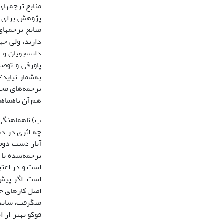
منابع ترجمه­ای
پژوهش برای آن 
منابع ترجمه­ا
دارند، ولی جه
دانشجویان و ا
پاورقی و توضی
به‌شمار نیاید
ترجمه‌های محض
هم آن ناهماهن
ب) ناهماهنگی 
چه اثری در دس
آثار دست دوم 
ترجمه‌شده با 
است و در اعتب
است. اگر پیش‌
اصل کارهای خو
می­گرفت، شاید
فوکو بهتر از 