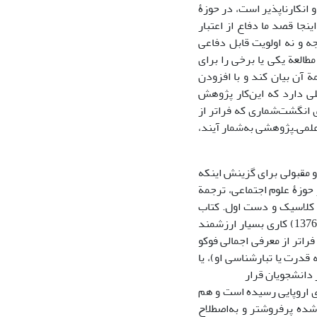
 و انکارناپذیر است، در حوزۀ
ینجا قصد ما دفاع از اعتبار
ه و نه اولویت قابل دفاعی
طالعة یکی یا برخی را برای
 آن بیان کند و با افزودن
لی دارد که این‌کار پژوهش
ی انگشت‌شماری که فراتر از
می‌ـ‌پژوهشی به‌شمار آیند،
 مقبولی برای گزینش اینکه
 حوزۀ علوم اجتماعی، ترجمة
ر کلاسیک و دست اول. کتاب
(دریفوس و رابینو، 1376) کاری بسیار ارزشمند
راتر از معرفی اجمالی فوکو
قدرت یا تبارشناسی او)، یا
 دانشجویان قرار
ی اروپایی رسیده است و هم
شده پرفروش­تر و به‌اصطلاح