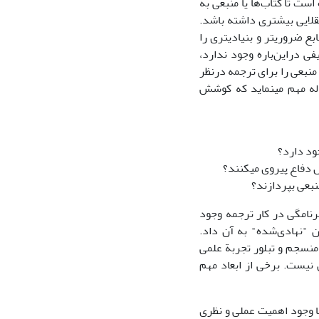
است تا کتاب‌ها یا منبعی به
عقلایی بیشتری داشته باشد.
ع ضروری­تر و بنیادی­تری را
ی دراین‌باره وجود ندارد،
منبعی را برای ترجمه درنظر
اله مهم می­نماید که کوشش
جود دارد؟
 دفاع پیروی می­کنند؟
رنامگی در کار ترجمه وجود
ن "نهادی‌شده" به آن داد.
منسجم و تبلور تجربة علمی
ن نیست. برخی از ابعاد مهم
ا وجود اهمیت عملی و نظری