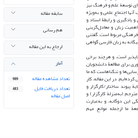
رای توسعة علم و فرهنگ نیز
آنها اجتماع علمی و به‌ویژه
سابقه مقاله
یادگیری و رابطۀ استاد و
اهمیت زبان و معادل‌گزینی
هم رسانی
 فرهنگی مربوط است. گفتنی
گانه به زبان فارسی گواهی
ارجاع به این مقاله
اپذیر است، و هرچند برخی
آمار
ری برای مطالعۀ دانشجویان
سایی‌ها و تنگناهاست که ما
تعداد مشاهده مقاله
رده‌ایم. در این مقاله، کار
989
یة پیوند ساختار/کارگزار و
تعداد دریافت فایل
483
ترجم (به‌‌منزلة کارگزار) و
اصل مقاله
گی این دوگانه، و به‌عبارت
عة ما ازجمله موانع مهم