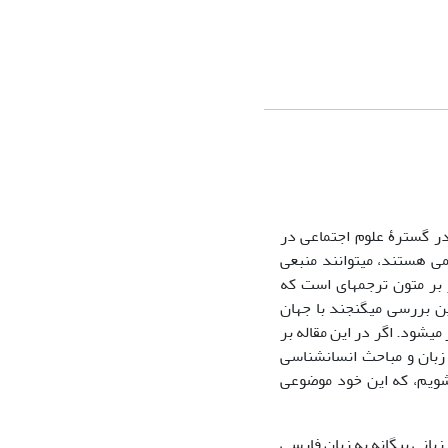
در گسترۀ علوم اجتماعی در
ی هستند، می­توانند منبعی
 بر متون ترجمه­ای است که
ن بررسی می­گنجند با جهان
­شود. اگر در این­ مقاله بر
زبان و مباحث انسان­شناسی
­شویم، که این خود موضوعی
انی بیگانه به زبان فارسی