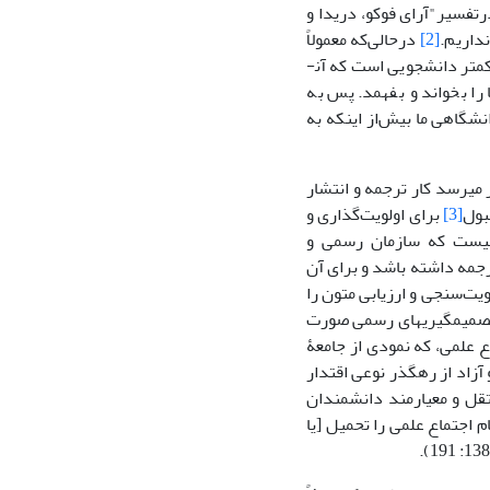
رتفسیر"آرای فوکو، دریدا و
نداریم.
[2]
درحالی‌که معمولاً
کمتر دانشجویی است که آن­
ا را بخواند و بفهمد. پس به
شگاهی ما بیش‌از اینکه به
می­رسد کار ترجمه و انتشار
بول
[3]
برای اولویت‌گذاری و
 نیست که سازمان رسمی و
رجمه داشته باشد و برای آن
ویت‌سنجی و ارزیابی متون را
 تصمیم­گیری­های رسمی صورت
ع علمی، که نمودی از جامعۀ
آزاد از رهگذر نوعی اقتدار
تقل و معیارمند دانشمندان
م اجتماع علمی را تحمیل [یا