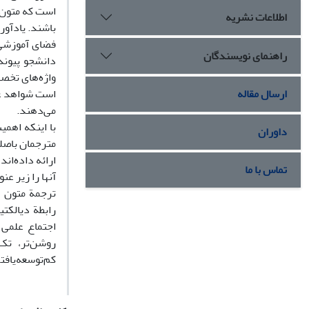
است که متون ع
اطلاعات نشریه
باشند. یادآور
فضای آموزشی 
راهنمای نویسندگان
دانشجو پیوند
واژه‌های تخص
ارسال مقاله
است شواهد عم
می‌دهند.
با اینکه اهم
داوران
مترجمان باصل
ارائه داده‌ان
تماس با ما
آنها را زیر ع
ترجمة متون عل
رابطة دیالکتی
اجتماع علمی (
روشن‌تر، تک
کم‌توسعه‌یافت