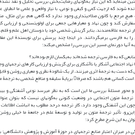
ین می­نماید که این نیاز به‌گونه­ای رضایت‌بخش بررسی، تحلیل و نقد نشده 
ده شوند که ازجهت کمی و کیفی و نوعی، با نیاز واقعی و علمی ما انطباق 
 هیچ مرجع یا کانون صلاحیت­داری وجود ندارد که گاهی هم، برای مثال، مناب
رش کند و چون نهاد و معیارهایی جمعی برای اولویت­سنجی و ارزیابی کیف
کار ترجمه علاقه‌مندند، بنابر گزینش شخصی خود یا دوستان اهل علم و قلم، 
 را به فارسی برمی­گردانند. در اینجا چند پرسش برای نویسندة این مق
ه آنها دورنمای مسیر این بررسی را مشخص می­کند:
نابعی که به فارسی ترجمه شده‌اند به‌یکسان لازم بوده‌اند؟
یا نهاد اجتماعی آشکار یا ناآشکاری برای گزینش و ارزیابی کارهای ترجمه­ای و
 که دست به ترجمۀ اثری می­زنند، از یک شالودة نظری و معیاری روشن و قابل
هم باشند که صرفا برپایۀ سلیقه و منافع شخصی به ترجمۀ منبعی بپردازند؟
 محور مسئلۀ بررسی ما این است که به نظر می­رسد نوعی آشفتگی و بی­ب
و ترجمۀ متون اجتماعی در وضعیت کنونی به‌گونه­ای نیست که بتوان عنوا
ون این آشفتگی وجود دارد، کار ترجمه درحد مطلوب به انباشت اطلاعات 
ازاین‌رو، تأثیر ترجمة متون بر تولید و توسعۀ علم در جامعة ما خیلی روش
توان به این شرح مطرح کرد:
ی در میزان اعتبار منابع ترجمه­ای در حوزۀ آموزش و پژوهش دانشگاهی: ب