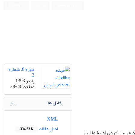
ورود به سامانه
ثبت نام
English
دوره 8، شماره
3
پاییز 1393
صفحه
28-46
فایل ها
XML
اصل مقاله
334.33 K
ة ماست. فرض اولیۀ ما این