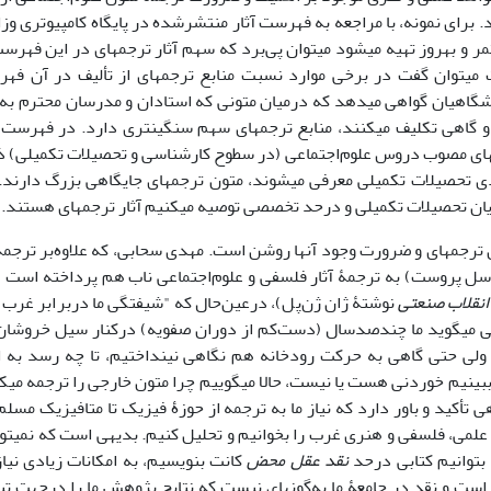
. برای نمونه، با مراجعه به فهرست آثار منتشرشده در پایگاه کامپیوتری و
ر و به­روز تهیه می­شود می­توان پی‌برد که سهم آثار ترجمه­ای در این فهر
 می­توان گفت در برخی موارد نسبت منابع ترجمه­ای از تألیف در آن ف
اهیان گواهی می­دهد که درمیان متونی که استادان و مدرسان محترم به 
 و گاهی تکلیف می­کنند، منابع ترجمه­ای سهم سنگین­تری دارد. در فهرست 
ای مصوب دروس علوم‌اجتماعی (در سطوح کارشناسی و تحصیلات تکمیلی) ذکر
دی تحصیلات تکمیلی معرفی می­شوند، متون ترجمه­ای جایگاهی بزرگ دارند. 
ان تحصیلات تکمیلی و درحد تخصصی توصیه می­کنیم آثار ترجمه­ای هستند.
ون ترجمه­ای و ضرورت وجود آنها روشن است. مهدی سحابی، که علاوه‌بر ترجمة 
ارسل پروست) به ترجمۀ آثار فلسفی و علوم‌اجتماعی ناب هم پرداخته است (
انقلاب صنعتی
نوشتۀ ژان ژن‌پل)، درعین‌حال که "شیفتگی ما دربرابر غرب" را
ی می­گوید ما چندصدسال (دست‌کم از دوران صفویه) درکنار سیل خروشان 
ولی حتی گاهی به حرکت رودخانه هم نگاهی نینداختیم، تا چه رسد به ای
اهی تأکید و باور دارد که نیاز ما به ترجمه از حوزۀ فیزیک تا متافیزیک مسلم
لمی، فلسفی و هنری غرب را بخوانیم و تحلیل کنیم. بدیهی است که نمی­توا
ه بتوانیم کتابی درحد
نقد عقل محض
کانت بنویسیم، به امکانات زیادی نیاز
است و نقد در جامعۀ ما به‌گونه­ای نیست که نتایج پژوهش ما را درجهت تب