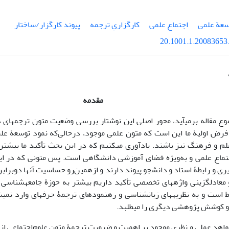
سعة علمی
اجتماع علمی
کارگزاریِ ترجمه
پیوند کارگزار/ساختار
20.1001.1.20083653.
مقدمه
ضوع مقاله برمی­آید، محور اصلی این نوشتار بررسی وضعیت متون ترجمه­ای 
رض اولیۀ ما این است که متون علمی موجود، درحالی‌که نمود توسعۀ علم
م و فرهنگ نیز باشند. یادآوری می­کنیم که در این بحث تأکید ما بیشتر
جتماع علمی و به‌ویژه فضای آموزشی دانشگاهی است. پس متونی که در ای
ی و رابطۀ استاد و دانشجو پیوند دارند و ازهمین‌رو حساسیت آنها دوبرابر می
معادل­گزینی واژه­های تخصصی تأکید داریم بیشتر به حوزۀ جامعه­شناسی 
است و به نظریه­های زبان­شناسی و رهنمودهای ترجمۀ حرفه­ای وارد نمی
و کوشش پژوهشی دیگری را می­طلبد.
هد عملی و نظری موجود بر اهمیت و ضرورت ترجمۀ متون علوم‌اجتماعی از زب