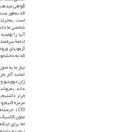
گواهی می­دهند
که به‌طور مستم
است. به‌جرئت
شخصی ما دانشگ
آنها را توصیه
ادامة سرفصل­ه
آزمون­های ورو
که به دانشجوی
نیاز ما به مت
(مانند آثار م
ژان دووینیو و
داند، به‌روشن
قرار داشتیم، 
133). خرمش
متون کلاسیک ع
اما برای اینک
نهادینه نشده 