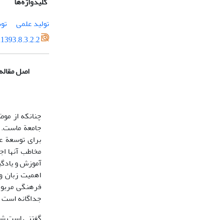
کلیدواژه‌ها
تولید علمی
تو
1393.8.3.2.2
اصل مقاله
چنان­که از مو
جامعة ماست. ف
برای توسعة عل
مخاطب آنها ا
آموزش و یادگیر
اهمیت زبان و 
فرهنگی مربوط 
جداگانه است 
گفتنی است شوا