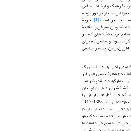
زارت فرهنگ و ارشاد اسلامی
ست طولانی بسیار درخور توجه
هرست بیشتر است.
[1]
تجربۀ
دانشجویان معرفی و مطالعة
منابع توصیه‌شده­ای که در
 می­شود و منابعی که برای
افزون‌براین، بیشتر منابعی
متون ادبی و رمان­های بزرگ
مانند
جامعه­شناسی هنر
اثر
 بیمارگونه و نقدپذیر می­
کشاکش­های علمی اروپاییان
نکه چند قطره­ای از آن را
مزمزه کنیم و ببینیم خوردنی هست یا نیست، حالا می­گوییم چرا متون خارجی را ترجمه می­کنیم؟ (علی‌نژاد، 1388: 117-
 و محرز است. ما نیاز داریم
نیم به ترجمه بسنده کنیم،
 داریم. تحقیق در جامعۀ ما
لور و انباشته‌شدن بکشاند.