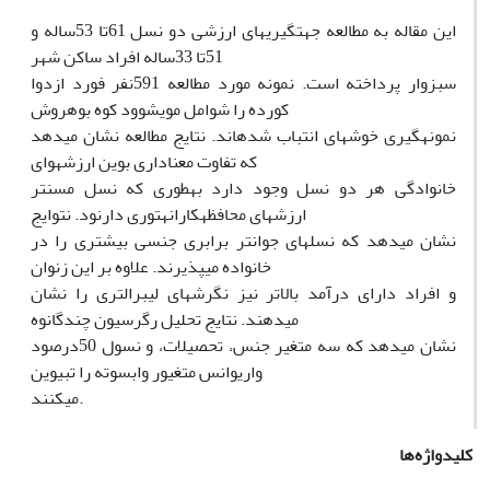
این مقاله به مطالعه جهتگیریهای ارزشی دو نسل 61تا 53ساله و
51تا 33ساله افراد ساکن شهر
سبزوار پرداخته است. نمونه مورد مطالعه 591نفر فورد ازدوا
کورده را شوامل مویشوود کوه بوهروش
نمونهگیری خوشهای انتباب شدهاند. نتایج مطالعه نشان میدهد
که تفاوت معناداری بوین ارزشهوای
خانوادگی هر دو نسل وجود دارد بهطوری که نسل مسنتر
ارزشهای محافظهکارانهتوری دارنود. نتوایج
نشان میدهد که نسلهای جوانتر برابری جنسی بیشتری را در
خانواده میپذیرند. علاوه بر این زنوان
و افراد دارای درآمد بالاتر نیز نگرشهای لیبرالتری را نشان
میدهند. نتایج تحلیل رگرسیون چندگانوه
نشان میدهد که سه متغیر جنس، تحصیلات، و نسول 50درصود
واریوانس متغیور وابسوته را تبیوین
میکنند.
کلیدواژه‌ها