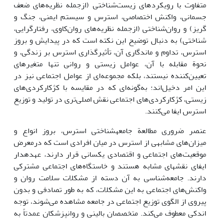
متفاوت با رویکردهای زیست‌شناختی (ازجمله نظریه‌های ضعف
جسمانی، واکنش اختصاصی، استرس و سیستم ایمنی، جنگ و
گریز) و روان‌شناختی (ازجمله نظریه‌های روان‌کاوی، رفتارگرایی،
شناختی) به دنبال توضیح این نکته است که در پیدایش و بروز
استرس، تداوم و ماندگاری آن، تأثیرگذاری استرس بر زندگی، و
نحوة مقابله با آن، عوامل زیستی و روانی تنها متغیرهای
تعیین‌کننده نیستند، بلکه مجموعه‌ای از عوامل اجتماعی نیز در
این امر دخیل‌اند؛ به‌گونه‌ای که در مقایسه با کژکارکردی‌های
زیستی، کژکارکردی‌های اجتماعی نقش اصلی‌تری در تولید و توزیع
استرس ایفا می‌کنند.
عنصر ضروری مطالعة جامعه­شناختی استرس، بروز انواع و
میزان‌های مشابهی از استرس در میان افرادی است که درمعرض
موقعیت‌های اجتماعی و اقتصادی یکسانی قرار دارند، عهده­دار
ایفای نقش­های مشابه هستند و خاستگاه‌های اجتماعی مشترکی
دارند. جامعه‌شناسی به آن دسته از مشکلات سلامت روان و
واکنش‌های اجتماعی به این مشکلات، که به طور تصادفی و بدون
پیروی از الگوی توزیع اجتماعی در جامعه مشاهده می‌شوند، توجه
اندکی معطوف می‌کند. متخصصان بالینی و روانپزشکان عمدتاً به