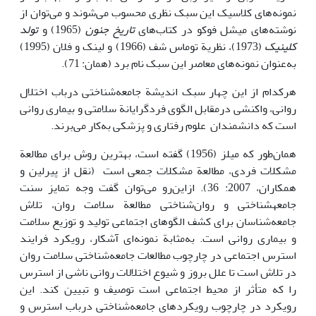
نمونه‌های کلاسیک این سبک نظری محسوب می‌شوند و می‌توان از
نوشته‌های میشل فوکو در کتاب‌های
تاریخ جنون
(1965) و
تولد
کلینیک
(1973)، نظریة توماس شف (1966) و لینک و فلان (1995)
به‌عنوان نمونه‌های معاصر این سبک نام برد (همان: 71).
هرکدام از این چهار سبک اندیشة جامعه‌شناختی درباب اختلال
روانی، واکنشی درمقابل الگوی فردگرایانة سلامتی و بیماری روانی
است که دانشمندان علوم رفتاری و پزشکی به‌کار می‌برند.
همان‌طور که میلز (1956) گفته است، بهترین روش برای مطالعة
مشکلات فردی، مطالعة مشکلات جمعی است (نقل از پیرلین و
همکاران، 2007: 36). ازاین‌رو می‌توان گفت وجه تمایز سنت
جامعه­شناختی و روان‌شناختی مطالعة سلامت روان، تلاش
جامعه‌شناسان برای کشف الگوهای اجتماعی تولید و توزیع سلامت
و بیماری روانی است. به‌مثابة نمونه‌ای آشکار، رویکرد فرایند
استرس اجتماعی در چارچوب مطالعات جامعه‌شناختی سلامت روان
در تلاش است تا علل بروز و شیوع اختلالات روانی ناشی از استرس
را که متأثر از محیط اجتماعی است توصیف و تبیین کند. این
رویکرد در چارچوب رویکردهای جامعه‌شناختی درباب استرس و