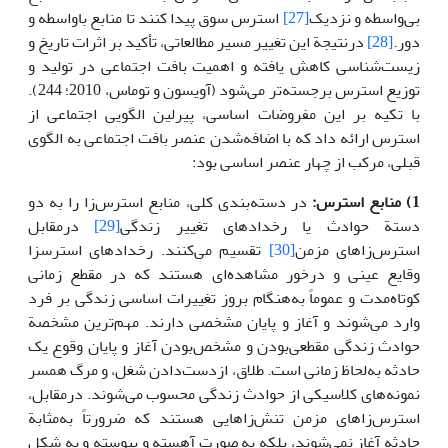
بی‌واسطه و نزدیک
[27]
استرس سوق پیدا کنند تا منابع باواسطه و
دور.
[28]
درنتیجة این تغییر مسیر مطالعاتی، تأکید بر اثرات تاریخ و
زیست‌شناسی کاهش یافته و اهمیت بافت اجتماعی در تولید و
توزیع استرس برجسته‌تر می‌شود (آویسون و توماس، 2010؛ 244).
با تکیه بر این مفروضات اساسی، پیرلین الگویی اجتماعی از
استرس ارائه داد که با اضافه‌شدن عنصر بافت اجتماعی به الگوی
قبلی، مرکب از چهار عنصر اساسی بود:
1) منابع استرس:
در دسته‌بندی کلی، منابع استرس‌زا را به دو
دستة حوادث یا رخدادهای تغییر زندگی
[29]
درمقابل
استرس‌زاهای مزمن
[30]
تقسیم می‌کنند. رخدادهای استرس­زا
وقایع عینی و درخور مشاهده‌ای هستند که در مقطع زمانی
کوتاه‌مدت و عموماً به‌هنگام بروز تغییرات اساسی زندگی بر فرد
وارد می‌شوند و آغاز و پایان مشخصی دارند. مهم‌ترین مشخصة
حوادث زندگی مقطعی‌بودن و مشخص‌بودن آغاز و پایان وقوع یک
حادثه به‌لحاظ زمانی است. طلاق، ازدست‌دادن شغل، و مرگ همسر
نمونه‌های کلاسیکی از حوادث زندگی محسوب می‌شوند. درمقابل،
استرس‌زاهای مزمن تنش‌زاهایی هستند که ضرورتاً به‌مثابة
حادثه آغاز نمی‌شوند، بلکه به صورت آهسته و پیوسته و به شکل