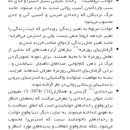
حوادث تروماتیک:
رخداد ناگهانی بسیار آسیب­زا و جدی که
سبب واردآمدن آسیب روانی شدید به فرد می­شود، مانند
مرگ نزدیکان که رخدادی ضربتی و آسیبی آنی و جدی
محسوب می‌شود.
حوادث مربوط به تغییر زندگی: رویدادی که جهت زندگی را
تغییر می­دهد لزوماً منفی نیست، ولی بر استرس می‌افزاید؛
مانند تغییر محل زندگی، ازدواج، صاحب فرزند شدن و...
[32]
گرفتاری­های روزمره:
نیازهای آزار­دهنده­ای که بخشی از
تعامل روزمرة ما با محیط هستند. برای نمونه تصویرکردن
مرگ در ذهن، کم‌خوابی، صداهای ناهنجار، تنهاماندن و...
برخی گرفتاری­های احتمالی روزمره معرفی شده­اند هرچند،
بسته به موقعیت، می­توانند واکنش­هایی به استرس­های بیرونی
یا سنجه­های پریشانی روانی در نظر گرفته شوند.
[33]
بی­رخدادی:
گرستن و همکاران
[34]
(1974: 3) مفهومی
تحت عنوان بی­رخدادی را معرفی می­کنند که به‌معنای انتظار
برای وقوع رخدادهای خوشایندی است که اتفاق نمی­افتند یا
به تعویق انداخته می­شوند. به عبارت دیگر، تنها وقوع حوادث
و رخدادهای ناخوشایند نیست که استرس‌زا محسوب
می‌شود، بلکه عدم وقوع اتفاقات و پدیده‌های مورد انتظار و