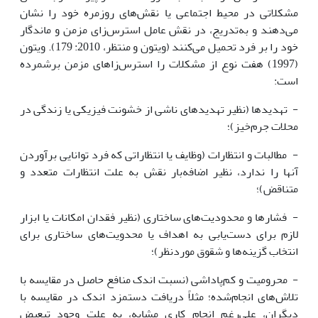
مشکلاتی در محیط اجتماعی یا نقش‌های روزمره خود را نشان
می‌دهند و به‌تدریج، در نقش عامل استرس‌زای مزمن و ماندگار
خود را بر فرد تحمیل می‌کنند (ویتون و منتظر، 2010: 179). ویتون
(1997) هفت نوع از مشکلات را استرس‌زاهای مزمن برشمرده
است:
- تهدیدها (نظیر تهدیدهای ناشی از خشونت فیزیکی یا زندگی در
محلات جرم‌خیز)؛
- مطالبات و انتظارات (وظایف یا انتظاراتی که فرد توانایی برآوردن
آنها را ندارد، نظیر اضافه‌بار نقش به علت انتظارات متعدد و
متناقض)؛
- فشارها و محدودیت‌های ساختاری (نظیر فقدان امکانات یا ابزار
لازم برای دست‌یابی به اهداف یا محدویت‌های ساختاری برای
انتخاب گزینه‌ها و شقوق موردنظر)؛
- محرومیت و کم‌پاداشی (نسبت اندک منافع حاصل در مقایسه با
تلاش‌های انجام‌شده؛ مثلاً دریافت دستمزد اندک در مقایسه با
دیگران، علی‌رغم انجام کاری مشابه، به علت وجود تبعیض