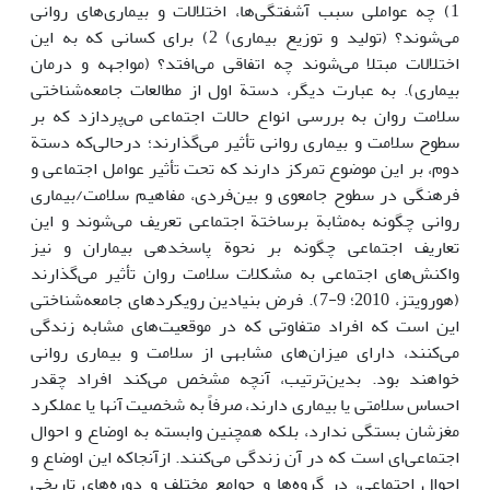
1) چه عواملی سبب آشفتگی‌ها، اختلالات و بیماری‌های روانی
می‌شوند؟ (تولید و توزیع بیماری) 2) برای کسانی که به این
اختلالات مبتلا می‌شوند چه اتفاقی می‌افتد؟ (مواجهه و درمان
بیماری). به عبارت دیگر، دستة اول از مطالعات جامعه‌شناختی
سلامت روان به بررسی انواع حالات اجتماعی می‌پردازد که بر
سطوح سلامت و بیماری روانی تأثیر می‌گذارند؛ درحالی‌که دستة
دوم، بر این موضوع تمرکز دارند که تحت تأثیر عوامل اجتماعی و
فرهنگی در سطوح جامعوی و بین‌فردی، مفاهیم سلامت/بیماری
روانی چگونه به‌مثابة برساختة اجتماعی تعریف می‌شوند و این
تعاریف اجتماعی چگونه بر نحوة پاسخدهی بیماران و نیز
واکنش‌های اجتماعی به مشکلات سلامت روان تأثیر می‌گذارند
(هورویتز، 2010؛ 9-7). فرض بنیادین رویکردهای جامعه‌شناختی
این است که افراد متفاوتی که در موقعیت‌های مشابه زندگی
می‌کنند، دارای میزان‌های مشابهی از سلامت و بیماری روانی
خواهند بود. بدین‌ترتیب، آنچه مشخص می‌کند افراد چقدر
احساس سلامتی یا بیماری دارند، صرفاً به شخصیت آنها یا عملکرد
مغزشان بستگی ندارد، بلکه همچنین وابسته به اوضاع و احوال
اجتماعی‌ای است که در آن زندگی می‌کنند. ازآنجاکه این اوضاع و
احوال اجتماعی، در گروه‌ها و جوامع مختلف و دوره‌های تاریخی