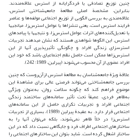
چنین توزیع تصادفی یا فردگرایانه از استرس علاقه‌مندند.
بنابراین، مشخصة اصلی مطالعة جامعه­شناختی استرس،
علاقه‌مندی به بررسی الگویی از توزیع اجتماعی مولفه‌ها و عناصر
فرایند استرس است، یعنی تنش­زاها یا عوامل استرس‌زا، میانجی­ها
یا تعدیل‌کننده‌های اثرات عوامل استرس‌زا، و نتیجه­ها یا پیامدهای
استرس. این الگوها شواهدی هستند که نشان می­دهند تجربیات
استرس­زای زندگی افراد و چگونگی تأثیرپذیری آنها از این
استرس‌زاها ممکن است حاصل نظم اجتماعی­ای باشد که خود این
افراد عضوی از آن محسوب می‌شوند (پیرلین، 1989: 242).
علاقة ویژة جامعه‌شناسان به مطالعة استرس ازآن‌روست که چنین
بررسی جامعه‌شناختی می‌تواند فرصتی عالی برای مشاهدة این
موضوع فراهم کند که چگونه سلامت روان، به‌عنوان ویژگی
به‌ظاهر فردی، عمیقاً تحت تأثیر سامانه‌های ساختمند زندگی
اجتماعی افراد و تجربیات تکراری حاصل از این سامانه‌های
اجتماعی قرار دارد. به عقیدة پیرلین (1989)، بسیاری از تجربیات
استرس‌زا در خلأ ظاهر نمی‌شوند، بلکه می‌توان آنها را به
ساختارهای اجتماعی اطراف فرد و جایگاهی نسبت داد که در این
ساختار اشغال کرده است. شاید بتوان این ساختارهای اجتماعی را