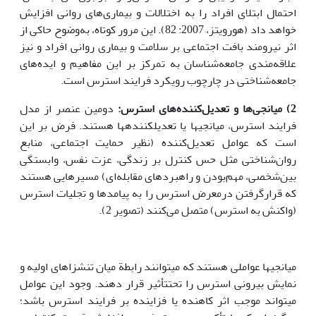
احتمال ابتلای افراد را به اختلالات و بیماری‌های روانی افزایش
خواهد داد (هورویتز، 2007: 82). این مرور کوتاه، به‌وضوح حاکی از
اثر نیرومند بافت اجتماعی بر سلامت و بیماری روانی افراد و نیز
علاقه‌مندی جامعه‌شناسان به تمرکز بر این مفاهیم و ایده‌های
جامعه‌شناختی در چارچوب رویکرد فرایند استرس است.
2) میانجی‌ها و تعدیل‌کننده‌های استرس:
دومین عنصر از مدل
فرایند استرس، میانجی­ها یا تعدیل­کننده­ها هستند. فرض بر این
است که عوامل تعدیل‌کننده (نظیر حمایت اجتماعی، منابع
روان‌شناختی مثل حس کنترل بر زندگی، عزت نفس، وابستگی
بین‌شخصی، مهم‌بودن و راهبردهای مقابله‌ای) مسیرهایی هستند
که قرارگرفتن درمعرض استرس را به پیامدها و تجلیات استرس
(واکنش به استرس) متصل می‌کنند (تصویر 2).
میانجی­ها عواملی هستند که می­توانند رابطة میان تنش­زاهای اولیه و
نمایش بیرونی استرس را تحت­تأثیر قرار دهند. وجود این عوامل
می­تواند موجب اثر کاهنده یا فزاینده بر فرایند استرس باشد؛