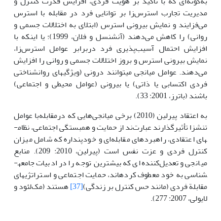
به‌گونه‌ای که با تأکید بر هویت فردی، افزایش قدرت کنترل و
مدیریت تجارب استرس­‌زا بر توانایی فرد در مقابله با استرس
می‌فزایند و نمایش بیرونی استرس (ابتلای به اختلالات جسمی و
روانی) را کاهش می‌دهند (آنشنسل و فلان، 1999)؛ یا اینکه با
افزایش احتمال آسیب‌پذیری فرد دربرابر عوامل استرس‌زا،
نمایش بیرونی استرس و بروز اختلالات جسمی و روانی را افزایش
می‌دهند. عوامل میانجی می­توانند درونی (ویژگی­های روان­شناختی
فردی اکتسابی یا ذاتی) یا بیرونی (عوامل محیطی و اجتماعی)
باشند (باترز، 2001: 33).
به اعتقاد پیرلین (2010) برخی میانجی‌هایی که درمقابله‌با عوامل
تنش­زا تأثیرگذارند عبارت‌ند از حمایت و همبستگی اجتماعی، نظام­
های اعتقادی، راهبردهای مقابله‌ای و خودپنداره که شامل میزان
کنترل فردی و عزت نفس است (پیرلین، 2010: 209). منابع
میانجی و تعدیل‌کننده­‌­ای که بیشترین توجه را در ادبیات جامعه­
شناسی به خود معطوف کرده­اند، حمایت اجتماعی و استراتژی­های
مقابلة فردی (مانند حس کنترل بر زندگی)
[37]
هستند (مک‌لئود و
لایولی، 2007: 277).