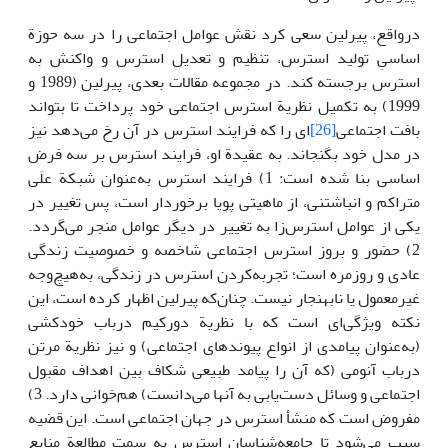
درواقع، پیرلین سعی کرد نقش عوامل اجتماعی را در سه حوزة
اساسیِ تولید استرس، تنظیم و تعدیل استرس و واکنش به
استرس برجسته کند. در مجموعه مقالات بعدی، پیرلین (1989 و
1999) به تکمیل نظریة استرس اجتماعی خود پرداخت تا بتواند
بافت اجتماعی
[26]
‌ای را که فرایند استرس در آن رخ می‌دهد نیز
در مدل خود بگنجاند. به عقیدة او، فرایند استرس بر سه فرض
اساسی بنا شده است: 1) فرایند استرس به‌عنوان شبکة علَی
متراکم و انباشتنی، از ماهیتی پویا برخوردار است، پس تغییر در
یکی از عوامل استرس‌زا به تغییر در دیگر عوامل منجر می‌گردد.
2) حضور و بروز استرس اجتماعی شاخصه و خصوصیت زندگی
عادی و روزمره است؛ تجربه‌کردن استرس در زندگی، به‌هیچ‌وجه
غیرمعمول یا نابهنجار نیست. چنان‌که پیرلین اظهار کرده است، این
نکته ویژگی‌ای است که با نظریة دورکیم درباب خودکشی
(به‌عنوان پیامدی از انواع پیوندهای اجتماعی) و نیز نظریة مرتن
درباب آنومی (که آن را پیامد طبیعی شکاف بین اهداف مقبول
اجتماعی و وسائل دست‌یابی به آنها می‌دانست) هم‌خوانی دارد. 3)
مفروض است که منشأ استرس در جهان اجتماعی است. این قضیه
سبب می‌شود تا جامعه‌شناسان استرس به سمت مطالعة منابع