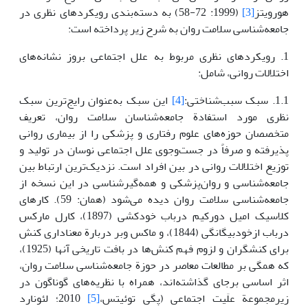
هورویتز
[3]
(1999: 72-58) به دسته‌بندی رویکردهای نظری در
جامعه‌شناسی سلامت روان به شرح زیر پرداخته است:
1. رویکردهای نظری مربوط به علل اجتماعی بروز نشانه‌های
اختلالات روانی، شامل:
1.1. سبک سبب‌شناختی:
[4]
این سبک به‌عنوان رایج‌ترین سبک
نظری مورد استفادة جامعه‌شناسان سلامت روان، تعریف
متخصصان حوزه‌های علوم رفتاری و پزشکی را از بیماری روانی
پذیرفته و صرفاً در جست‌وجوی علل اجتماعی نوسان در تولید و
توزیع اختلالات روانی در بین افراد است. نزدیک‌ترین ارتباط بین
جامعه‌شناسی و روان‌پزشکی و همه‌گیرشناسی در این نسخه از
جامعه‌شناسی سلامت روان دیده می‌شود (همان: 59). کارهای
کلاسیک امیل دورکیم درباب خودکشی (1897)، کارل مارکس
درباب ازخودبیگانگی (1844)، و ماکس وبر دربارة معناداری کنش
برای کنشگران و لزوم فهم کنش‌ها در بافت تاریخی آنها (1925)،
که همگی بر مطالعات معاصر در حوزة جامعه‌شناسی سلامت روان،
اثر اساسی برجای گذاشته‌اند، همراه با نظریه‌های گوناگون در
زیرمجموعة علَیت اجتماعی (پگی توئیتس،
[5]
2010؛ لئونارد