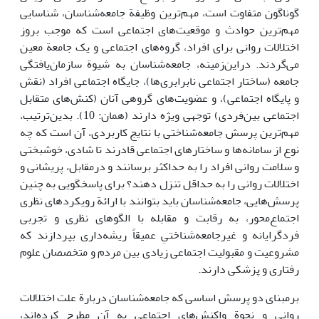
گوناگون متفاوت است، مهم‌ترین وظیفة جامعه‌شناسان، شناسایی
مهم‌ترین حوادث و موقعیت‌های اجتماعی است که موجب بروز
اختلالات روانی برای افراد، گروه‌های اجتماعی و یک جامعة معین
می‌گردند. دراین‌زمینه، جامعه‌شناسان به شیوة سازمان‌یافتگی
جامعه (ساختار اجتماعی نابرابری‌ها)، جایگاه اجتماعی افراد (نقش
و پایگاه اجتماعی)، و عضویت‌های گروهی آنان (کنش‌های متقابل
اجتماعی بین‌فردی) توجهی ویژه دارند (همان: 10). بدین‌ترتیب،
مهم‌ترین پرسش جامعه‌شناختی با نتایج کاربردی، آن است که چه
نوع از سامانه‌ها و ساختارهای اجتماعی قادرند تا شادی، خوشبختی
و سلامت روانی افراد را به حداکثر برسانند و درمقابل، پریشانی و
اختلالات روانی را به حداقل تنزل دهند؟ برای پاسخگویی به چنین
پرسش‌هایی، جامعه‌شناسان باید بتوانند با ارائة رویکردهای نظری
اجتماع‌محور، به رقابت و مقابله با الگوهای نظری و تجربی
فردگرایانه و غیرجامعه‌شناختیِ عمیقاً ریشه‌داری بپردازند که
مشروعیت و مقبولیت اجتماعی زیادی بین مردم و متخصصان علوم
رفتاری و پزشکی دارند.
برمبنای دو پرسش اساسی که جامعه‌شناسان دربارة علت اختلالات
روانی و نحوة واکنش‌های اجتماعی به آن مطرح کرده‌اند،