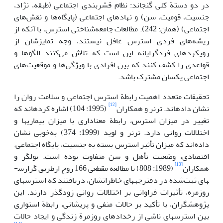
در دو دستة کلی گنجاند: نظام قشربندی اجتماعی (طبقه، نژاد،
جنسیت، قومیت، سن) و نهادهای اجتماعی (پایگاه‌ها و نقش‌های
اجتماعی) (همان: 242). مطالعات جامعه‌شناختی استرس، با آنکه از
ریشه‌های فردی استرس غافل نیستند، وجه تمایزشان از
رویکردهای فردگرایانه این است که تلاش می‌کنند الگوها و
قواعدی را کشف کنند که بین افرادی با ویژگی‌ها و موقعیت‌های
اجتماعی یکسان مشترک باشد.
تحقیقات متعدد اهمیت رابطة استرس اجتماعی و سلامت روان را
[12]
نشان داده­اند. ترنر و همکاران
(1995: 104) اشاره کرده­اند که
تغییر در میزان استرس، رابطة معناداری با میزان بیماری­ها و
اختلالات روانی دارد. ترنر و لوید (1999: 374) به‌خوبی نشان
داده‌اند که میزان تأثیر استرس بسته به جنسیت، پایگاه اجتماعی–
اقتصادی، وضعیت تأهل و سن متفاوت بوده است. بولگر و
[13]
همکاران
(1989: 808) با مطالعة مقطعی 166 زوج ازطریق گزارش­
های ثبت‌شده در دفترچه­های خاطراتشان، دریافتند که استرس­های
روزمره، تأثیرات فراوانی بر اختلالات روانی زودگذر دارند. این
پژوهشگران، با تأکید بر حالات منفی و پریشانی، رابطة استواری
بین استرس­های ناشی از رخدادهای روزمرة زندگی و ایجاد حالات