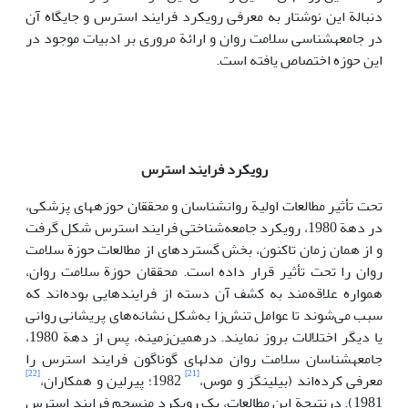
دنبالة این نوشتار به معرفی رویکرد فرایند استرس و جایگاه آن
در جامعه­شناسی سلامت روان و ارائة مروری بر ادبیات موجود در
این حوزه اختصاص یافته است.
رویکرد فرایند استرس
تحت تأثیر مطالعات اولیة روان­شناسان و محققان حوزه­های پزشکی،
در دهة 1980، رویکرد جامعه‌شناختی فرایند استرس شکل گرفت
و از همان زمان تاکنون، بخش گسترده­ای از مطالعات حوزة سلامت
روان را تحت ­تأثیر قرار داده است. محققان‌ حوزة سلامت روان،
همواره علاقه‌مند به کشف آن دسته از فرایندهایی بوده‌اند که
سبب می‌شوند تا عوامل تنش‌زا به‌شکل نشانه‌های پریشانی روانی
یا دیگر اختلالات بروز نمایند. درهمین‌زمینه، پس از دهة 1980،
جامعه­شناسان سلامت روان مدل­های گوناگون فرایند استرس را
[22]
[21]
معرفی کرده‌اند (بیلینگز و موس،
1982؛ پیرلین و همکاران،
1981). درنتیجة این مطالعات،‌ یک رویکرد منسجم فرایند استرس