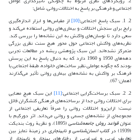
2. رویکردهای نظری مربوط به چگونگی تأثیرگذاری عوامل
اجتماعی و فرهنگی بر پاسخ به اختلالات روانی، شامل:
2. 1. سبک پاسخ اجتماعی:
[10]
از مقیاس‌ها و ابزار اندازه‌گیری
رایج برای سنجش اختلالات و بیماری‌های روانی استفاده می‌کند و
سعی دارد تا نوسان‌های واکنش به این نشانه‌ها را بررسی کند.
نظریه‌های واکنش اجتماعی حول محور هیچ سنت نظری بزرگی
متمرکز نشده‌اند. این سبک پژوهشی ریشه در مطالعات تجربی
دهه‌های 1950 و 1960 دارد که به دنبال پاسخ به این پرسش
بودند که چگونه عواملی نظیر ساخت‌های خانواده، طبقة اجتماعی یا
فرهنگ بر واکنش به نشانه‌های بیماری روانی تأثیر می‌گذارند
(همان: 67).
2. 2. سبک برساخت‌گرایی اجتماعی:
[11]
این سبک هیچ معنایی
برای اختلالات روانی جدا از برساخته‌های فرهنگی کنشگران قائل
نیست؛ ازاین‌رو اختلالات روانی را صرفاً تعاریفی اجتماعی از
مجموعه‌ای از نشانه‌های جسمی و روانی می‌داند. اثر دورکیم با
عنوان
قواعد روش جامعه‌شناسی
(1895)، و نظریة روث بندیکت
(1939) در
کتاب انسان‌شناسی و نابهنجاری
در زمینة تمایز بین
تعاریف غربی و غیرغربی از رفتارهای بهنجار و نابهنجار از