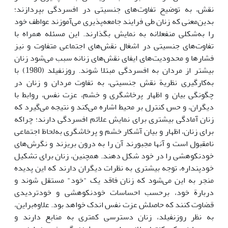
نقش، به توضیح تفاوت‌های جنسیتی در افسردگی بپردازند؛
بدین‌معنی که زنان طی فرایند جامعه‌پذیری می‌آموزند عواطف خود
را به‌شکلی منفعلانه به نمایش بگذارند. این مسئله همراه با
تفاوت‌های جنسیتی در اشغال نقش‌های اجتماعی متفاوت و نیز
فشارها و محدودیت‌های ایفای نقش‌های زنانه سبب می‌شود زنان
بیشتر از مردان به افسردگی مبتلا شوند. روزنفیلد (1980) با
به‌کارگیری نظریة نقش جنسیتی، به تفاوت مردان و زنان در
چگونگی بیان و اظهار پرخاشگری و خشم، عزت نفس، روابط با
دیگران، و حس کنترل بر محیط اشاره می‌کند و نتیجه می‌گیرد که
زنان آمادگی بیشتری برای نمایش علائم افسردگی دارند؛ چراکه
برای زنان، اظهار و بیان آشکار خشم و پرخاشگری به‌لحاظ اجتماعی
نامقبول است و آنها مجبورند آن را به درون بریزند و نگرش‌های
خودنکوهشی را در خود شکل دهند. همچنین، زنان برای تشکیل
خودپنداره، توجه بیشتری به نظرات دیگران دارند که این پدیده
منجر به این می‌شود که زنان فاقد یک "خود" مستقل شوند و
دربارة خود، برحسب احساسات خودنکوهشی و خودتردیدی
قضاوت کنند که حاصلش عزت نفس اندک خواهد بود. علاوه‌براین،
به نظر روزنفیلد، زنان دسترسی کمتری به منابع دارند و