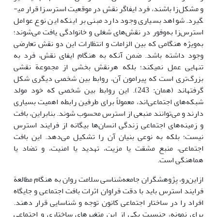
و مشکل‌زا باشند، فرد ایفاگر نقش در موقعیت استرس­زا قرار می­
گیرد. شواهد بسیاری وجود دارد مبنی بر اینکه این نوع عوامل
استرس­‌زا به‌وفور در نقش‌های شغلی و خانوادگی یافت می‌شوند؛
به‌ویژه هنگامی که بین الزامات و انتظارات این دو نقش تعارضی
وجود داشته باشد. ضمن آنکه به هنگام ایفای نقش، فرد به
تنهایی عمل نمی­کند؛ بلکه هرنقش بخشی از مجموعة نقشی
بزرگ‌تری است که پیرامون آن، روابط بین شخصی دیگری شکل
گرفته­اند (همان: 243). این روابط بین شخصی که خود مولد
شبکه‌های اجتماعی‌اند، معمولاً برای طرفین رابطه اهمیت بسیاری
دارند و می‌توانند منبعی از استرس محسوب شوند. بنابراین، بافت
و زمینه‌های اجتماعی زندگی انسان‌ها بیگانه از فرایند استرس
نیست؛ بلکه به نوعی بنیان آن را تشکیل می‌دهد. این بافت
اجتماعی، منبع مشقت یا مزیت، تهدید یا امنیت، و تضاد یا
هماهنگی است.
ازاین‌رو، پژوهشگران جامعه‌شناسی سلامت روان به هنگام مطالعة
فرایند استرس باید با دقت فراوان اثرات بافت اجتماعی و جایگاه
افراد را در ساختار اجتماعی کانون توجه و شناسایی قرار دهند.
برای نمونه، جنسیت یکی از این متغیرهای ساختاری و اجتماعی