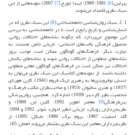
پیرلین،
[6]
1981؛ 1989؛ لیندا جورج،
[7]
2007) نمونه‌هایی از این
سبک نظری قلمداد می‌شوند.
1 .2. سبک روان‌شناسی جامعه‌شناختی:
[8]
این سبک نظری که در
انسان‌شناسی و تاریخ رایج‌تر است تا در جامعه‌شناسی، به بررسی
این موضوع می‌پردازد که چگونه نشانه‌های اختلالات روانی،
محصول فرهنگی بافت‌های اجتماعی- تاریخی خاص هستند. به
عبارت دیگر، فرهنگ‌های گوناگون ممکن است موجب بروز
نشانه‌های متفاوتی از اختلالات روانی شوند و نشانه‌های یکسان
اختلالات نیز ممکن است در فرهنگ‌های گوناگون معانی متفاوتی
داشته باشند. از نمونه‌های کلاسیک این سبک نظری می‌توان به
جنبش نوفرویدی‌ها به رهبری اریک فروم (1941)، کارن هورنای
(1937) و هنری سالیوان (1953) و صاحب‌نظران مکتب فرهنگ و
شخصیت نظیر کاردینر (1939) اشاره کرد. همچنین، روان‌پزشکی
بین‌فرهنگی
[9]
معاصر (هوپر، 1992؛ کلین من، 1988) و
نظریه‌پردازان رویکرد تاریخی (نظیر ادوارد شوتر، 1992 و 1994؛
گلد اسمیت، 1987؛ بروم برگ، 1989؛ مایکل، 1995) از
نظریه‌پردازان معاصر این سبک نظری به‌شمار می‌روند (همان: 65).