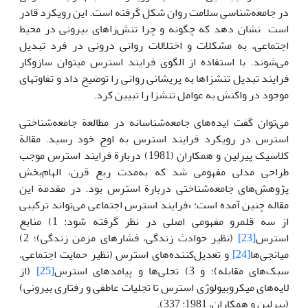
در جامعه‌شناسی سلامت روان شکل گرفته است. این رویکرد قادر
است نشان دهد که چگونه و چرا تنش‌زاهای بیرونی در محیط
اجتماعی، به مشکلات و اختلالات روانی درونی در فرد تبدیل
می‌شوند. با استفاده از الگوی فرایند استرس می­توان سازوکار
فرایند تبدیل تنش­زاها به پریشانی روانی را توضیح داد و تفاوت­های
موجود در واکنش به عوامل تنش­زا را تبیین کرد.
می‌توان گفت ایده‌های جامعه‌شناسانه در مطالعة جامعه‌شناختی
استرس در رویکرد فرایند استرس به اوج خود رسید. مقالة
کلاسیک پیرلین و همکاران (1981) دربارة فرایند استرس موجب
طراحی مدلی مفهومی شد که به‌مدت ربع قرن، الهام‌بخش
پژوهش‌های جامعه‌شناختی دربارة استرس بود. در مقدمة این
مقاله چنین آمده است: «فرایند استرس اجتماعی می‌تواند ترکیبی
از سه قلمرو مفهومی اصلی در نظر گرفته شود: 1) منابع
استرس
[23]
(نظیر حوادث زندگی، فشارهای مزمن زندگی)؛ 2)
میانجی‌ها
[24]
و تعدیل‌کننده‌های استرس (نظیر حمایت اجتماعی،
سبک‌های مقابله)؛ و 3) تجلی‌ها و پیامدهای استرس
[25]
(از
لایه‌های میکروبیولوژی استرس تا تجلیات عاطفی و رفتاری بیرونی)
(پیرلین و همکاران، 1981: 337).