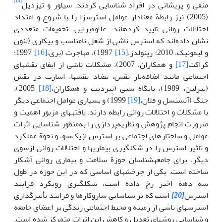
[14]
منفی و پریشانی در افراد شناسایی کردند. سیلور و تیزدیل
(2005) نیز رابطة معنادار عوامل استرس­زا را با شروع و امتداد
اختلالات روانی تأیید کرده­اند. علاوه‌براین، تحقیقات متعددی
نشان داده‌اند که استرس ناشی از شغل نامناسب و بیکاری (لنون
و لیمونیک، 2010؛ رینولدز،
[15]
1997)، مهاجرت (بری،
[16]
1997؛
کراکت
[17]
و همکاران، 2007)، مشکلات ناشی از ایفای نقش­های
اجتماعی مانند اضافه‌بار نقش، تضاد نقش­ها، اسارت در نقش
(پیرلین، 1989)، پایگاه سنی (بیردیت و همکاران،
[18]
2005)،
جنگ (آنشنسل و فلان،
[19]
1999) و بسیاری عوامل اجتماعی دیگر
با مشکلات و اختلالات روانی رابطه دارند. یافته­های مزبور اهمیت و
ضرورت انجام پژوهش و نظریه‌پردازی را به‌منظور شناسایی اثرات
عوامل و ساختارهای اجتماعی بر استرس ازیک‌سو، و نحوة عملکرد
و تأثیر استرس را در شکل­گیری بیماری­ها و اختلالات روانی ازسوی
دیگر، برای جامعه­شناسان حوزة سلامت و بیماری روانی آشکار
ساخته است. یکی از چرخش­های اساسی که در این حوزه در طول
سه دهة اخیر رخ داده است، شکل­گیری رویکرد فرایند
استرس
[20]
است که بر شناسایی سازوکارها و فرایند تأثیرگذاری
استرس­های ناشی از زمینه و محیط اجتماعیِ زندگی بر اعضای جامعه
و شناسایی روش­های تعدیل و کاهش این اثرات متمرکز شده است.