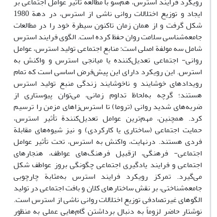
رویکرد فرایند استرس، هم‌سو با مطالعة تأثیر عوامل اجتماعی بر
ایجاد و توزیع اختلالات روانی ناشی از استرس، در دهة 1980
شکل گرفت و از همان زمان تاکنون سیطرة خود را در مطالعات
جامعه‌شناسی سلامت روان حفظ کرده است. الگوی فرایند استرس
شامل سه مولفة اصلی است: منابع اجتماعی تولید استرس، عوامل
روانی- اجتماعی تعدیل‌کننده یا میانجی استرس و واکنش به
استرس. این رویکرد دارای این پیش‌فرض اساسی است که تمام
رویدادهای خوشایند و ناخوشایند زندگی منبع تولید استرس
هستند؛ گرچه به‌لحاظ تداوم زمانی، می‌توان پیوستاری از
ضربه‌های شدید روانی (تروما) تا استرس‌زاهای مزمن را ترسیم
کرد. همچنین، مهم‌ترین عوامل تعدیل‌کنندة تأثیر استرس،‌
حمایت اجتماعی (ساختاری یا کارکردی) و نیز شیوه‌های مقابلة
فردی هستند. درنهایت، واکنش به استرس، تحت ‌تأثیر عوامل
اجتماعی- فرهنگی، ازقبیل فرهنگ‌های عواطف، هنجارهای
اجتماعی و فرایند یادگیری اجتماعی چگونگی بروز عواطف شکل
می‌گیرد. تمرکز رویکرد فرایند استرس به‌مثابة چارچوبی
جامعه‌شناختی، بر نقش ساختارهای کلان و بافت اجتماعی در تولید
الگوهای غیرتصادفی توزیع اختلالات روانی ناشی از استرس است.
نوشتار حاضر لزوماً به دنبال برداشتن گام‌هایی عملی به منظور