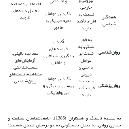
بیرونی و
و اجتماعی
اجتماعی، مصاحبه،
خارجی
تحلیل داده‌های
تأکید بر عوامل
نسبت به
همه‌گیر
ثانویه
محیط فیزیکی و
افراد تأکید
شناسی
مادی
دارند
به طور
تأکید بر
سنتی، به
فرایندهای
روان‌شناسی
شدت بر
مصاحبه بالینی،
یادگیری، شناختی،
عوامل
آزمایش‌های
و عاطفی
داخلی و
عصب‌شناختی،
درونی
مشاهده، تست‌های
تأکید بر عوامل
نسبت به
روان‌شناختی
روان‌پزشکی
زیستی، ژنتیکی، و
فرد تأکید
فیزیولوژیکی
دارند
به عقیدة تاسیگ و همکاران (1386)، جامعه‌شناسان سلامت و
بیماری روانی، به دنبال پاسخگویی به دو پرسش کلیدی هستند: