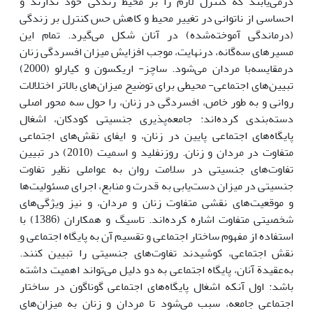
درمی‌یابند که کنترل لازم را بر محیط زندگی خود ندارند و
احساسی از ناتوانی در تغییر محیط و کاهش حس کنترل بر زندگی
(درماندگی آموخته‌شده) در آنان شکل می‌گیرد. تمام این
مسیرهای سه‌گانه، درنهایت، موجب افزایش میزان افسردگی زنان
درمقایسه‌با مردان می‌شود. ساچز- اریکسون و کیارلو (2000)
تبیین‌های اجتماعی- محیطی برای توضیح میزان‌های بالاتر اختلالات
روانی و به طور خاص، افسردگی در زنان، را حول سه محور اصلی
دسته‌بندی کرده‌اند: جامعه‌پذیری جنسیتی کودکان، اشغال
پایگاه‌های اجتماعی پایین در زنان، و ایفای نقش‌های اجتماعی
متفاوت در مردان و زنان. روزنفلید و اسمیت (2010) در تبیین
تفاوت‌های جنسیتی در سلامت روان به عواملی نظیر تفاوت
جنسیتی در میزان دست‌یابی به قدرت و منابع، اجرای مسئولیت‌ها
و موقعیت‌های نقشی متفاوت زنان و مردان، و نیز ویژگی‌های
شخصیتی متفاوت اشاره کرده‌اند. تاسیگ و همکاران (1386) با
استفاده از مفهوم ساختار اجتماعی و تقسیم آن به پایگاه اجتماعی و
نقش اجتماعی، کوشیدند تفاوت‌های جنسیتی را تبیین کنند.
به‌عقیدة آنان، پایگاه اجتماعی به دو دلیل می‌تواند اهمیت داشته
باشد: اول آنکه اشغال پایگاه‌های اجتماعی گوناگون در ساختار
اجتماعی جامعه، سبب می‌شود تا مردان و زنان به میزان‌های