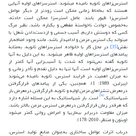
استرس­‌زاهای ثانویه نامیده می­شوند. استرس­زاهای اولیه آنهایی
هستند که به‌لحاظ زمانی ممکن است زودتر از دیگر عوامل
استرس‌زا ظهور یابند. عامل استرس­زا ممکن است حادثه،
به‌خصوص حوادث ناخواستة مقطعی و یکباره، باشد، نظیر مرگ
کسی که دوستش داریم، آسیب جسمی و ازدست‌دادن شغل؛ یا
می­تواند یک استرس مزمن و ادامه­دار باشد، مانند وجود اضافه‌بار
نقش
[35]
در محل کار یا خانواده. استرس­زاهای ثانویه، به‌مثابة
پیامدهای استرس­زاهای اولیه ظاهر می­شوند. به این دلیل به آنها
ثانویه گفته نمی‌شود که شدت یا آسیب‌زایی آنها کمتر از
استرس‌زاهای اولیه است، آنها تنها به دلیل تقدم و تأخر زمانی، و
نه میزان اهمیت در فرایند استرس، ثانویه نامیده می‌شوند
(پیرلین، 1989: 1). همچنین، یکی از پیامدهای قرارگرفتن
درمعرض تنش­زاهای مزمن اولیه و ثانویه، قرارگرفتن درمعرض بار
[36]
شبه­استاتیک
است. بار شبه­استاتیک به این مسئله اشاره دارد
که هرقدر زمانِ قرارگرفتن درمعرض استرس مزمن بالاتر باشد،
میزان مقاومت دربرابر بیماری­ها و امراض روانی کمتر می­شود
(ویتون و منتظر، 2010: 178).
درباب اثرات عوامل ساختاری به‌عنوان منابع تولید استرس،