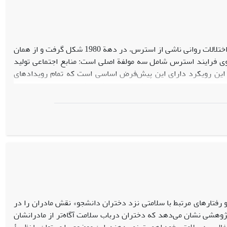
رویکرد فرایند استرس، هم‌سو با مطالعة تأثیر عوامل اجتماعی بر ایجاد و توزیع اختلالات روانی ناشی از استرس، در دهة 1980 شکل گرفت و از همان
وی فرایند استرس شامل سه مولفة اصلی است: منابع اجتماعی تولید
 این رویکرد دارای این پیش‌فرض اساسی است که تمام رویدادهای
وان پیوستاری از ضربه‌های شدید روانی (تروما) تا استرس‌زاهای مزمن
اختاری یا کارکردی) و نیز شیوه‌های مقابلة فردی هستند. درنهایت،
ارهای اجتماعی و فرایند یادگیری اجتماعی چگونگی بروز عواطف شکل
ی کلان و بافت اجتماعی در تولید الگوهای غیرتصادفی توزیع اختلالات
منظور فهم جامعه‌شناختی استرس نیست، بلکه هدف اصلی آن، اشاره به
یرد. ازآنجاکه راهبرد اساسی پژوهش‌های اجتماعی، شناسایی حلقه‌های
اد چارچوبی مفهومی و تحلیلی، به گسترش حوزة جامعه‌شناسی استرس
و رفتارهای مرتبط با سلامتی نزد دختران دانشجو» نقش مادران را در
ژوهشی نشان می‌دهد که دختران درباب سلامت آگاه‌تر از مادرانشان