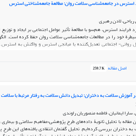
 استرس در جامعه‌شناسی سلامت روان: مطالعة جامعه‌شناختی استرس
ریاحی، لادن رهبری
یطرة خود را در مطالعات جامعه‌شناسی سلامت روان حفظ کرده است. الگ
 روانی- اجتماعی تعدیل‌کننده یا میانجی استرس و واکنش به استرس.
وشایند زندگی منبع تولید استرس هستند؛ گرچه به‌لحاظ تداوم زمانی، می‌ت
 همچنین، مهم‌ترین عوامل تعدیل‌کنندة تأثیر استرس،‌ حمایت اجتماعی (س
س، تحت ‌تأثیر عوامل اجتماعی- فرهنگی، ازقبیل فرهنگ‌های عواطف، هنج
اصل مقاله
259.7 K
ز رویکرد فرایند استرس به‌مثابة چارچوبی جامعه‌شناختی، بر نقش ساختارها
 استرس است. نوشتار حاضر لزوماً به دنبال برداشتن گام‌هایی عملی به 
 به هنگام مطالعة اجتماعی استرس باید کانون توجه جامعه‌شناسان قرار بگ
‌های اجتماعی با استرس فردی است، این مقاله سعی کرده است با پیشنه
 آموزش سلامت به دختران: تبدیل دانش سلامت به رفتار مرتبط با سلامت
سارا ایمانیان، فاطمه منصوریان راوندی
ن مقاله با تحلیل ثانویۀ داده‌های طرح پژوهشی«مفاهیم سلامتی و بیماری 
ه دختران بررسی کرده‌ایم. تحلیل گفتمان انتقادی یافته‌های این طرح پ