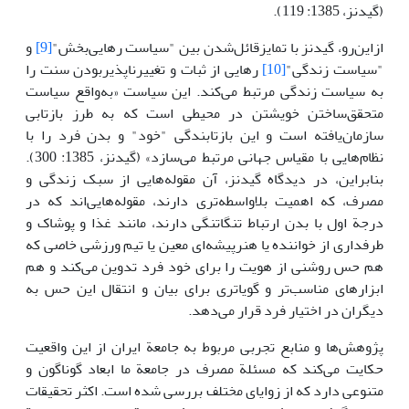
(گیدنز، 1385: 119).
ازاین‌رو، گیدنز با تمایزقائل‌شدن بین "سیاست رهایی‌بخش"
[9]
و
"سیاست زندگی"
[10]
رهایی از ثبات و تغییرناپذیربودن سنت را
به سیاست زندگی مرتبط می‌کند. این سیاست «به‌واقع سیاست
متحقق‌ساختن خویشتن در محیطی است که به طرز بازتابی
سازمان‌یافته است و این بازتابندگی "خود" و بدن فرد را با
نظام‌هایی با مقیاس جهانی مرتبط می‌سازد» (گیدنز، 1385: 300).
بنابراین، در دیدگاه گیدنز، آن مقوله‌هایی از سبک زندگی و
مصرف، که اهمیت بلاواسطه‌تری دارند، مقوله‌هایی‌اند که در
درجة‌ اول با بدن ارتباط تنگاتنگی دارند، مانند غذا و پوشاک و
طرفداری از خواننده یا هنرپیشه‌ای معین یا تیم ورزشی خاصی که
هم حس روشنی از هویت را برای خود فرد تدوین می‌کند و هم
ابزارهای مناسب‌تر و گویا‌تری برای بیان و انتقال این حس به
دیگران در اختیار فرد قرار می‌دهد.
پژوهش‌ها و منابع تجربی مربوط به جامعة ایران از این واقعیت
حکایت می‌کند که مسئلة مصرف در جامعة ما ابعاد گوناگون و
متنوعی دارد که از زوایای مختلف بررسی شده است. اکثر تحقیقات