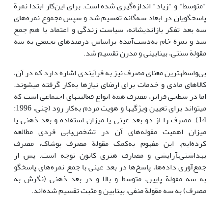
"متوسط" و "زیاد" اندازه‌گیری شده است. برای این‌کار ابتدا نمرة
پاسخگویان در ابعاد سه‌گانه تقسیم شد و سپس مجموع نمره‌های
سه بعد تفکر بازاندیشانه، سیاست زندگی و اعتماد با هم جمع
شد و نمرة خام به‌دست‌آمده براساس درصدهای تجمعی به سه
مقولة سنتی، بینابینی و مدرن تقسیم شد.
بی‌واسطه­ترین معنای مصرف نیز به فرآیندی اشاره دارد که در آن،
کالاهای مادی و خدمات برای ارضای نیازها به‌کار گرفته می­شوند.
اما در سطحی فراتر، مصرف همة انواع فعالیت­های اجتماعی است که
می­تواند برای تعیین ویژگی­ها و هویت مردم به‌کار رود (چنی، 1996:
14). مصرف را از دو بعد عینی یا میزان استفاده و بعد ذهنی یا
میزان اهمیت مقوله‌های آن در تشخص‌یابی فردی مطالعه
کرده‌ایم. این مفهوم به‌کمک مقولة مصرف پوشاک، مصرف
بهداشتی‌ـ‌آرایشی و مصارف هنری کانون توجه است. پس از
جمع‌آوری داده‌ها، پاسخ‌ها در بعد عینی با جمع نمر‌ه‌های پاسخگو
به سه مقولة پایین، متوسط و بالا و در بعد ذهنی (نگرش به
مصرف) به سه مقولة منفی، بینابین و مثبت تقسیم شده‌اند.