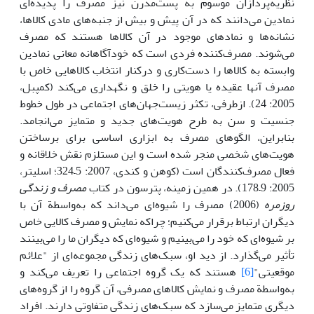
نظریه‌پردازان موسوم به پست‌مدرن نیز مصرف را پدیده‌ای
نمادین می‌دانند که در آن پیش و بیش از جنبه‌های مادی کالاها،
نشانه‌ها و نمادهای موجود در آن کالاها هستند که مصرف
می‌شوند. مصرف‌کننده فردی است که خودآگاهانه معانی نمادین
وابسته به کالاها را دست‌کاری و درکنار انتخاب کالاهایی خاص با
مصرف آنها عقیده یا هویتی را خلق و نگهداری می‌کند (کمپبل،
2005: 24). ازطرفی، تکثر زیست‌جهان‌های اجتماعی در طول خطوط
جنسیت و سن به طرح هویت‌های جدید و متمایز می‌انجامد.
بنابراین، الگو‌های مصرف به ابزاری اساسی برای برساختن
هویت‌های شخصی منجر شده است و این مستلزم نقش خلاقانه و
فعال مصرف‌کنندگان است (کوهن و کندی، 2007: 5–324؛ اسلیتر،
2005: 9–178). در همین زمینه، پترسون در کتاب
مصرف و زندگی
روزمره
(2006) مصرف را شیوه‌ای می‌داند که به‌واسطة آن با
دیگران ارتباط برقرار می‌کنیم؛ چراکه نمایش و مصرف کالایی خاص
بر شیوه‌ای که خود را می‌بینیم و شیوه‌ای که دیگران ما را می‌بینند
تأثیر می‌گذارد. از دید او، سبک‌های زندگی مجموعه‌ای از "علائم
موقعیتی"
[6]
هستند که یک گروه اجتماعی را تعریف می‌کند و
به‌واسطة مصرف و نمایش کالا‌های مصرفی، آن گروه را از گروه‌های
دیگری متمایز می‌سازد که سبک‌های زندگی متفاوتی دارند. افراد