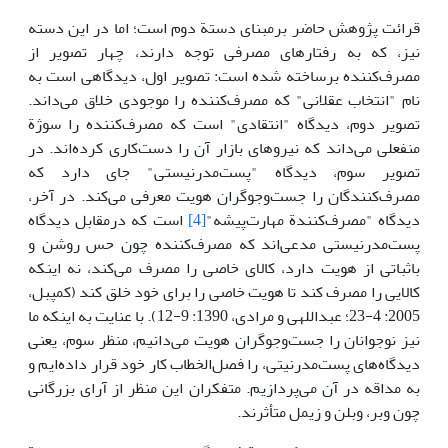
قرائت پژوهش حاضر برمبنای دستة دوم است؛ اما در این دسته
نیز، که به رفتارهای مصرفی توجه دارند، چهار تصویر از
مصرف‌کننده برساخته شده است: تصویر اول، دیدگاهی است به
نام "انتخاب عقلانی" که مصرف‌کننده را موجودی خلاق می‌داند.
تصویر دوم، دیدگاه "انتقادی" است که مصرف‌کننده را سوژة
منفعلی می‌داند که نیرو‌های بازار آن را دست‌کاری کرده‌اند. در
تصویر سوم، دیدگاه "پست‌مدرنیستی" جای دارد که
مصرف‌کنندگان را جست‌وجوگران هویت معرفی می‌کند. در آخر،
دیدگاه "مصرف‌کنندة مهارت‌پیشه"
[4]
است که درمقابل دیدگاه
پست‌مدرنیستی مدعی‌اند که مصرف‌کننده چون حس روشن و
باثباتی از هویت دارد، کالای خاصی را مصرف می‌کند، نه اینکه
کالایی را مصرف کند تا هویت خاصی را برای خود خلق کند (کمپبل،
2005: 4-23؛ عبداللهی و مرادی، 1390: 9-12). با عنایت به اینکه ما
نیز نوجوانان را جست‌وجوگران هویت می‌دانیم، منظر سوم، یعنی
دیدگاه‌های پست‌مدرنیتی، را فصل‌الخطاب کار خود قرار داده‌ایم و
به مداقه در آن می‌پردازیم. متفکران این منظر از آرای بزرگانی
چون وبر، وبلن و زیمل متأثرند.