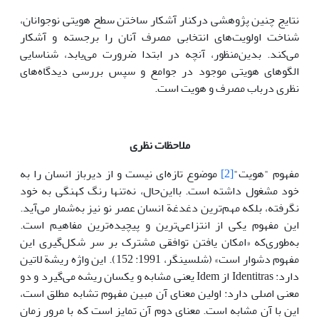
نتایج چنین پژوهشی درکنار آشکار ساختن سطح هویتی نوجوانان،
شناخت اولویت‌های انتخابی مصرف آنان را برجسته و آشکار
می‌کند. بدین‌منظور، آنچه در ابتدا ضرورت می‌یابد، شناسایی
الگو‌های هویتی موجود در جوامع و سپس بررسی دیدگاه‌های
نظری درباب مصرف و هویت است.
ملاحظات نظری
مفهوم "هویت"
[2]
موضوع تازه‌ای نیست و از دیرباز انسان را به
خود مشغول داشته است. بااین‌حال، نه‌تنها رنگ کهنگی به خود
نگرفته، بلکه مهم‌ترین دغدغة انسان عصر نو نیز به‌شمار می‌آید.
این مفهوم یکی از انتزاعی‌ترین و پیچیده‌ترین مفاهیم است.
به‌طوری‌که «امکان یافتن توافقی مشترک بر سر شکل‌گیری این
مفهوم دشوار است» (شلسینگر، 1991: 152). این واژه ریشة لاتین
دارد: Identitras از Idem یعنی مشابه و یکسان ریشه می‌گیرد و دو
معنی اصلی دارد: اولین معنای آن مبین مفهوم تشابه مطلق است،
این با آن مشابه است. معنای دوم آن تمایز است که با مرور زمان