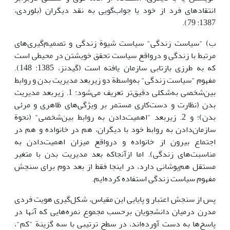
انتقادهای فرد از خود یا جواب‌گویی به نقد دیگران (بلوردی،
1387: 79).
ب) "سیاست زندگی" سیاست شیوة زندگی و تصمیم‌گیری‌های
مرتبط با زندگی و درواقع سیاست تحقق خویشتن در محیطی است
که به طرزی بازتابی سازمان یافته است (گیدنز، 1385: 148).
مفهوم "سیاست زندگی" به‌واسطة دو زیربعد مدیریت بدن و روابط
بین‌شخصی به‌شکلی دقیق‌تر تعریف می‌شود: 1. زیربعد مدیریت
بدن (نظارت و دست‌کاری مستمر بر ویژگی‌های ظاهری و مرئی
بدن)؛ و 2. زیربعد "اهمیت‌دادن به روابط بین‌شخصی" (نحوة
سازمان‌دادن به روابط خود با دیگران، هم در خانواده و هم در
اجتماع بیرون از خانواده و درواقع میزان اهمیت‌دادن به
مناسبت‌های زندگی). اما ازآنجاکه بعد مدیریت بدن با متغیر
مستقل هم‌پوشانی دارد، در اینجا فقط از بعد دوم برای سنجش
مفهوم سیاست زندگی استفاده کرده‌ایم.
پس از سنجش اعتبار و پایایی این مقیاس، شکل‌گیری هویت فردی
مدرن درمیان دانشجویان برحسب مجموع نمره‌هایی که آنها در
پاسخ‌ها به دست آورده‌اند، در سطح ‌ترتیبی با سه گزینة "کم"،