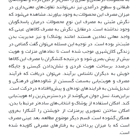
طبقاتی و سطوح درآمدی نیز نمی‌توانند تفاوت‌های معنی‌داری در
میزان مصرف این محصولات به وجود بیاورند، مشاهده می‌شود که
نگرش مثبتی به مصرف این نوع محصولات درمیان پاسخگویان
وجود نداشته است. درمقابل، نگرش به مصرف کالاهای عینی که
واجد معانی نمادین هستند (مانند پوشاک) و نیز مدیریت بدن
مثبت‌تر بوده است. در توجیه این مسئله می‌توان گفت گمنامی ‌در
زندگی کلان‌شهری موجب شده است تا نمادهای منزلت و هویت
بیش از پیش بصری شود و درنتیجه کنشگران با مصرف این کالاها
درصدد برساخت هویت فردی و نشان‌دادن کیستی و جایگاه
خویش به دیگران ناشناس برآیند. می‌توان دریافت که فرآیند
مصرف و هویت‌یابی به‌سمت گسستن از شالوده‌های فرهنگی و
تبدیل‌شدن به فرایندهای توده‌ای و پیش‌پاافتاده درحرکت است.
براین‌مبنا، نسل جوان می‌کوشد از دردسترس‌ترین راه هویت‌یابی
کند. امکان استفاده از پوشاک و انتخاب‌های ساده‌تر مرتبط با بدن،
امکان ساختن تصویری پرمنزلت از خویشتن را آشکارا به‌روی
همگان گشوده است. قسم دیگر موضوع مطالعه، بعد عینی مصرف
است که با میزان پرداختن به رفتارهای مصرفی کاویده شده
است.