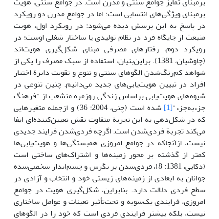
برمبنای تمایز جوامع سنتی و مدرن است. در جوامع سنتی، هویت
برمبنای ویژگی‌های انتسابی است؛ اما در جوامع مدرن دو رویکرد
در پاسخ به این پرسش دیده می‌شود: در رویکرد اول، هویت
منبعث از جایگاه فرد در نظام تولیدی یا ساختار شغلی اوست؛ در
رویکرد دوم، رفتارهای مصرفی مبنای شکل‌گیری هویت‌اند
(چاوشیان، 1381). براین‌بنیان، استفاده از سبک مصرف را یکی از
شواهد کم‌رنگ‌شدن الگو‌های سنتی و تنوع و تقویت دایرة اختیار
افراد در تبیین هویت‌یابی‌های جدید می‌دانیم. چنین تنوعی در
شیوه‌های هویت‌یابی براساس زندگی روزمره منشعب از "فرهنگ
جزءبه‌جزء"
[1]
شده است (چنی، 2004: 36) و ازجمله متغیرهایی
که در شکل‌دهی به این تجربة متفاوت نقش تعیین‌کننده‌ای ایفا
می‌کند تجربة فردی‌شدن است. اگرچه فردی‌شدن فرایند جدیدی
نیست، ازآنجاکه در جوامع امروزی همبستگی‌ها و هویت‌یابی‌ها
کمتر از گذشته بر محور زمینه‌ها و اشتراک‌های ساختی است
(ذکایی، 1381: 8)، فردی‌شدن بر نگرش و چشم‌انداز شخصی‌شدة
جوانان به ابعادی از زمینه‌های زیستی خود و انتخاب و آزادی در
سطح فردی دلالت دارد. بنابراین، شکل‌گیری هویت در جوامع
امروزی، فرایندی یک‌سویه و تحت‌تأثیر تعینات و عوامل ساختاری
نیست، بلکه بیشتر فرایندی فردی است که خود را در الگو‌های