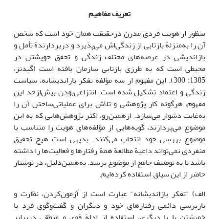
تعریف مفاهیم
منظور از هویت فردی مدرن درحقیقت همان خود است که شخص
آن را به‌منزلة بازتابی از زندگی‌اش می‌پذیرد و دربردارندة تأمل و
بازاندیشی در عرصه‌های مختلف زندگی و تحقق خویشتن در
محیطی است که به طرزی بازتابی سازمان یافته است (گیدنز،
1385: 300). این مفهوم از سه مؤلفة تفکر بازاندیشانه، سیاست
زندگی و اعتماد تشکیل شده است. انتزاعی‌بودن بیش‌ازحد این
مفهوم، هرگونه کار پژوهشی و تلاش برای عملیاتی‌ساختن آن را
به‌غایت دشوار می‌سازد. ازهمین‌رو، اکثر پژوهش‌هایی که به این
موضوع می‌پردازند، گویه‌هایی از مؤلفه‌های هویت را متناسب با
موضوع بررسی خود انتخاب می‌کنند. بدیهی است هیچ تحقیق
منفردی نمی‌تواند داعیة مطالعة همة رفتارها و فعالیت‌ها را داشته
باشد تا به توصیف جامع از موضوع برسد. به‌همین‌دلیل، در نوشتار
حاضر از این سیاق استفاده کرده‌ایم.
الف) "تفکر بازاندیشانه" عبارت است از آزمون‌کردن، نظارت و
بازپرسی دائمی‌ رفتارهای خود و دیگران و گفت‌وگوی فرد با
خویشتن یا با دیگری، استفاده از ادلة قوی و منطقی دربرابر