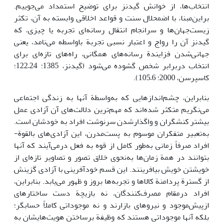
انتخاب‌ها، از خوانش گیدنز برای توضیح استمداد می‌جوییم.
براین‌مبنا، با اضمحلال سنت و قواعد اخلاقی وابسته به آن، تکثر
زیست‌جهان‌ها و سرانجام انتقال رسانه‌ای تجربه یا چیزی، که
گیدنز آن را رواج و اعتبار نسبی تجربة باواسطه می‌نامد، یعنی
جهانی‌شدن فزایندة رسانه‌های همگانی، راه‌های تازه‌ای برای
انتخاب دربرابر شخص گشوده می‌شود (گیدنز، 1385: 24–122؛
کاسپرسن، 2000: 6–105).
بنابراین، چشم‌اندازهایی که به‌واسطة آنها به زندگی اجتماعی
می‌نگریم متکثر شده‌اند که مهم‌ترین دلالت‌های آن آزادی عمل
بیشتر کنشگران و واگذارشدن سرنوشت افراد به خودشان است.
به‌تعبیر متفکران موسوم به پست‌مدرن، این آزادی‌های بالقوة­
افراد صرفاً زمانی به‌طور کامل از قوه به فعل درمی‌آیند که آنها
بتوانند در همة زمان‌ها به‌نحوی خلاق تصور و تصاویر تازه‌ای از
خویشتن خویش بیافرینند. این قسم خودآفرینی با آزادی گزینش
از گسترة پردامنة کالاها و تجربه‌ها بروز و ظهور می‌یابد. بنابراین،
افراد درمقام مصرف‌کنندگان، نه بازیچة دست ساختارهای
ازپیش‌موجود و نیروهای بازارند و نه موجوداتی کاملاً حسابگر؛
بلکه آنها موجوداتی هستند که وظیفة برساختن هویت‌هایشان به