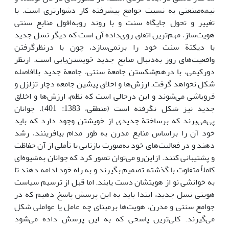
نیمه‌صنعتی به نسبت جوامع پیشرفته کار دشوارتری است. با
تغییر و تحول جایگاه سنت و با روند روبه‌افول منابع سنتی
هویت‌ساز، مهم‌ترین اتفاق روی‌داده آن است که دیگر نسل جدید
با دیکتة سنت خود را برنمی‌سازد، چون با درنظرگرفتن
واقعیت‌های روز به‌دنبال منابع جدید خویشتن‌یابی است. ازنظر
دورکیمی، با درهم‌شکستن جامعة سنتی، جامعة جدید بلافاصله
شکل نخواهد گرفت. ارزش‌ها و اخلاق پیشین جامعه دچار تزلزل و
فروپاشی‌ می‌شوند و این درحالی است که نظم، ارزش‌ها و اخلاق
جدید نیز شکل نگرفته است (منطقی، 1383: 401). جوانان
پی‌می‌برند که برساختة جدیدی از خویشتن وجود دارد که باید
خود آن را براساس منابع مدرن به طور مدام بیافرینند، رشد
دهند و در فعالیت‌های خود به‌صورت بازتابی یا تأملی از آن حفاظت
و پشتیبانی کنند. ازاین‌رو می‌توان تصور کرد که جوانان به‌شیوه‌ای
کاملاً متفاوت با گذشته تصمیم‌ بگیرند و به راه خود ادامه دهند تا
به خوانشی نو از هویتشان دست یابند. اما قبل از ‌ترسیم سیاست
هویتی نسل جدید، ابتدا باید به این پرسش پاسخ دهیم که در
جوامع سنتی و مدرن، هویت‌ها برمبنای چه عامل یا عواملی شکل
می‌گیرند. کلی‌ترین پاسخی که به این پرسش داده می‌شود