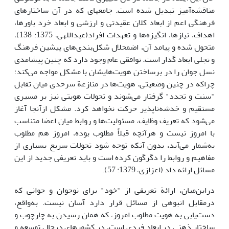
مناقشه‌آمیز تبدیل شده است. جامعه­ای که در آن ساختارهای
فرهنگی اعم از ابعاد کلان عقیدتی و ارزشی و ابعاد خرد باورها،
اهداف، نیازها، انگیزه‌ها و تعهدات افراد(عبداللهی، 1375: 138)،
متحول شده و پیامد آن، اضمحلال شکل‌بندی‌های پیشین فرهنگ
و تجلی ابعاد گذار است. توافقی عام وجود دارد که چنین پیشامدی
نسل جوان را در برساختن هویت‌هایشان با مشکل مواجه می‌کند؛
چراکه در چنین وضعیتی، هویت‌ها در منازعة سرحدی میان تقابل
"سنت و تجدد" گرفتار می‌شوند و تحولات هویتی نیز بر مسیری
مستقیم و خدشه‌ناپذیر حرکت نخواهد کرد. مشکل ازآنجا آغاز
می‌شود که تعریف وظایف، مسئولیت‌ها و روابط میان اعضا متناسب
با امروز نیست و هرآنچه قبلاً مطلوب بوده، امروز هم مطلوب
به‌شمار می‌آید، بدون آنکه توجه شود تحولات سریع بسیاری از
مفاهیم و روابط را دگرگون کرده است و باید تعریفی جدید از این
مسائل ارائه داد (اعزازی، 1379: 57).
دراین‌میان، ارائة تعریفی از "خود" برای نوجوان و جوانی که
درمقابل انبوهی از مسائل قرار دارد آسان نیست. به‌واقع،
دست‌یابی به هویت مطلوب امروز، که همان رسیدن به چارچوب و
ساختار ذهنی در ابعاد فردی است، در کشورهای درحال توسعه و