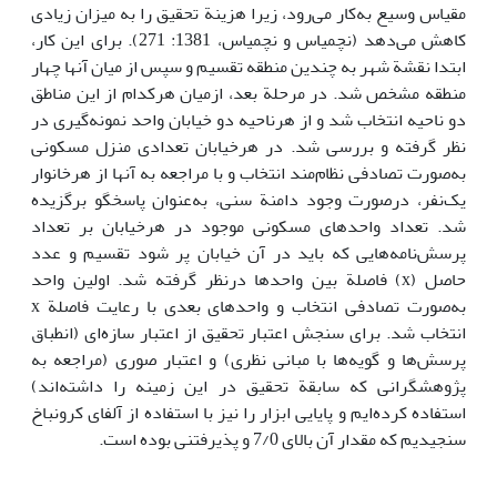
مقیاس وسیع به‌کار می‌رود، زیرا هزینة تحقیق را به میزان زیادی
کاهش می‌دهد (نچمیاس و نچمیاس، 1381: 271). برای این کار،
ابتدا نقشة شهر به چندین منطقه تقسیم و سپس از میان آنها چهار
منطقه مشخص شد. در مرحلة بعد، ازمیان هرکدام از این مناطق
دو ناحیه انتخاب شد و از هرناحیه دو خیابان واحد نمونه‌گیری در
نظر گرفته و بررسی شد. در هرخیابان تعدادی منزل مسکونی
به‌صورت تصادفی نظام‌‌مند انتخاب و با مراجعه به آنها از هرخانوار
یک‌نفر، درصورت وجود دامنة سنی، به‌عنوان پاسخگو برگزیده
شد. تعداد واحدهای مسکونی موجود در هرخیابان بر تعداد
پرسش‌نامه‌هایی که باید در آن خیابان پر شود تقسیم و عدد
حاصل (x) فاصلة بین واحدها درنظر گرفته شد. اولین واحد
به‌صورت تصادفی انتخاب و واحدهای بعدی با رعایت فاصلة x
انتخاب شد. برای سنجش اعتبار تحقیق از اعتبار سازه‌ای (انطباق
پرسش‌ها و گویه‌ها با مبانی نظری) و اعتبار صوری (مراجعه به
پژوهشگرانی که سابقة تحقیق در این زمینه را داشته‌اند)
استفاده کرده‌ایم و پایایی ابزار را نیز با استفاده از آلفای کرونباخ
سنجیدیم که مقدار آن بالای 7/0 و پذیرفتنی بوده است.