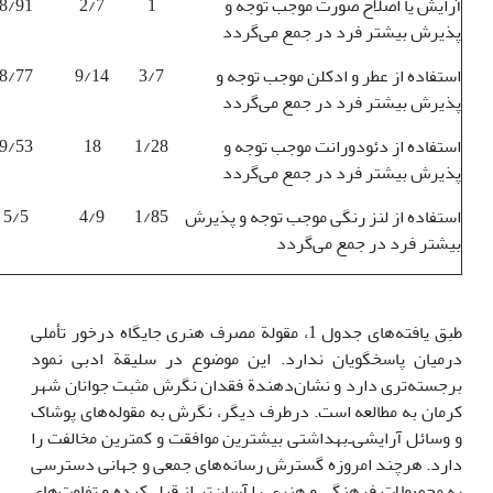
آرایش یا اصلاح صورت موجب توجه و
1
2/7
8/91
پذیرش بیشتر فرد در جمع می‌گردد
استفاده از عطر و ادکلن موجب توجه و
3/7
9/14
8/77
پذیرش بیشتر فرد در جمع می‌گردد
استفاده از دئودورانت موجب توجه و
1/28
18
9/53
پذیرش بیشتر فرد در جمع می‌گردد
استفاده از لنز رنگی موجب توجه و پذیرش
1/85
4/9
5/5
بیشتر فرد در جمع می‌گردد
طبق یافته‌های جدول 1، مقولة مصرف هنری جایگاه درخور تأملی
درمیان پاسخگویان ندارد. این موضوع در سلیقة ادبی نمود
برجسته‌تری دارد و نشان‌دهندة فقدان نگرش مثبت جوانان شهر
کرمان به مطالعه است. درطرف دیگر، نگرش به مقوله‌های پوشاک
و وسائل آرایشی‌ـ‌بهداشتی بیشترین موافقت و کمترین مخالفت را
دارد. هرچند امروزه گسترش رسانه‌های جمعی و جهانی دسترسی
به محصولات فرهنگی و هنری را آسان‌تر از قبل کرده و تفاوت‌های