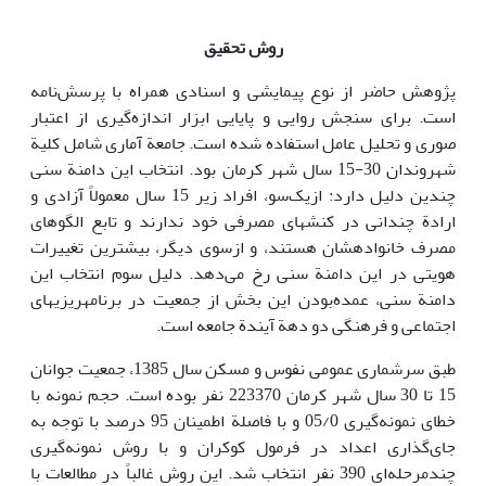
روش تحقیق
پژوهش حاضر از نوع پیمایشی و اسنادی همراه با پرسش‌نامه
است. برای سنجش روایی و پایایی ابزار اندازه‌گیری از اعتبار
صوری و تحلیل عامل استفاده شده است. جامعة آماری شامل کلیة
شهروندان 30-15 سال شهر کرمان بود. انتخاب این دامنة سنی
چندین دلیل دارد: ازیک‌سو، افراد زیر 15 سال معمولاً آزادی و
ارادة چندانی در کنش­های مصرفی خود ندارند و تابع الگوهای
مصرف خانواده­شان هستند، و ازسوی دیگر، بیشترین تغییرات
هویتی در این دامنة سنی رخ می‌دهد. دلیل سوم انتخاب این
دامنة سنی، عمده‌بودن این بخش از جمعیت در برنامه­ریزی­های
اجتماعی و فرهنگی دو دهة آیندة جامعه است.
طبق سرشماری عمومی ‌نفوس و مسکن سال 1385، جمعیت جوانان
15 تا 30 سال شهر کرمان 223370 نفر بوده است. حجم نمونه با
خطای نمونه‌گیری 05/0 و با فاصلة اطمینان 95 درصد با توجه به
جای‌گذاری اعداد در فرمول کوکران و با روش نمونه‌گیری
چندمرحله‌ای 390 نفر انتخاب شد. این روش غالباً در مطالعات با