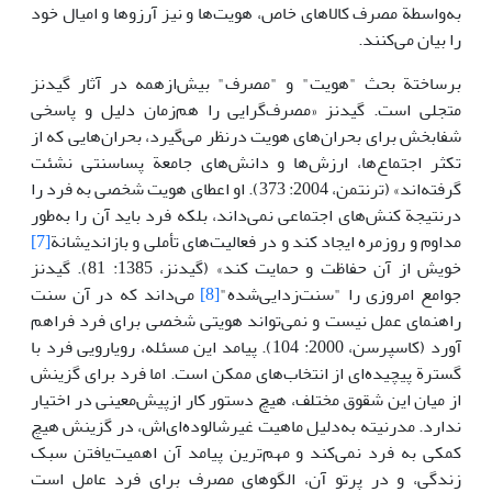
به‌واسطة مصرف کالاهای خاص، هویت‌ها و نیز آرزوها و امیال خود
را بیان می‌کنند.
برساختة بحث "هویت" و "مصرف" بیش‌ازهمه در آثار گیدنز
متجلی است. گیدنز «مصرف‌گرایی را هم‌زمان دلیل و پاسخی
شفابخش برای بحران‌های هویت درنظر می‌گیرد، بحران‌هایی که از
تکثر اجتماع‌ها، ارزش‌ها و دانش‌های جامعة پساسنتی نشئت
گرفته‌اند» (ترنتمن، 2004: 373). او اعطای هویت شخصی به فرد را
درنتیجة کنش‌های اجتماعی نمی‌داند، بلکه فرد باید آن را به‌طور
مداوم و روزمره ایجاد کند و در فعالیت‌های تأملی و بازاندیشانة
[7]
خویش از آن حفاظت و حمایت کند» (گیدنز، 1385: 81). گیدنز
جوامع امروزی را "سنت‌زدایی‌شده"
[8]
می‌داند که در آن سنت
راهنمای عمل نیست و نمی‌تواند هویتی شخصی برای فرد فراهم
آورد (کاسپرسن، 2000: 104). پیامد این مسئله، رویارویی فرد با
گسترة پیچیده‌ای از انتخاب‌های ممکن است. اما فرد برای گزینش
از میان این شقوق مختلف، هیچ دستور کار ازپیش‌معینی در اختیار
ندارد. مدرنیته به‌دلیل ماهیت غیرشالوده‌ای‌اش، در گزینش هیچ
کمکی به فرد نمی‌کند و مهم‌ترین پیامد آن اهمیت‌یافتن سبک
زندگی، و در پرتو آن، الگو‌های مصرف برای فرد عامل است