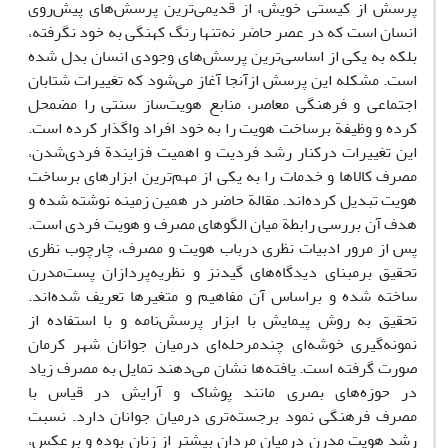
پرسش از کیستی خویش، از قدیمی‌ترین پرسش‌های پیش‌روی
انسان است که در عصر حاضر نه‌تنها رنگ کهنگی به خود نگرفته،
بلکه به یکی از اساسی‌ترین پرسش‌های وجودی انسان بدل شده
است. مشکله این پرسش ازآنجا آغاز می‌شود که تغییرات شتابان
اجتماعی و فرهنگی معاصر، منابع هویت‌ساز سنتی را مضمحل
کرده و وظیفة برساخت هویت را به خود افراد واگذار کرده است.
این تغییرات درکنار رشد فردیت و اهمیت فزایندة فردی‌شدن،
مصرف کالاها و خدمات را به یکی از مهم‌ترین ابزارهای برساخت
هویت تبدیل کرده‌اند. مقالة حاضر در همین زمینه نوشته شده و
هدف آن بررسی رابطة میان الگوهای مصرف و هویت فردی است.
پس از مرور ادبیات نظری درباب هویت و مصرف، چارچوب نظری
تحقیق برمبنای دیدگاه‌های گیدنز و نظریه‌پردازان پست‌مدرن
ساخته شده و براساس آن مفاهیم و متغیرها تعریف شده‌اند.
تحقیق به روش پیمایش با ابزار پرسش‌نامه و با استفاده از
نمونه‌گیری خوشه‌ای چندمرحله‌ای درمیان جوانان شهر کرمان
صورت گرفته است. یافته‌ها نشان می‌دهند تمایل به مصرف زیاد
در حوزه‌های بصری مانند پوشاک و آرایش در قیاس با
مصرف فرهنگی نمود برجسته‌تری درمیان جوانان دارد. نسبت
رشد هویت مدرن درمیان مردان بیشتر از زنان بوده و برعکس،