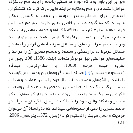
وبر بر این باور بود که حوزة فرهنگی جامعه را باید هم به‌منزلة
عوامل اقتصادی و هم به‌مثابة فرایندهایی درک کرد که کنشگران
اجتماعی برای متمایزساختن خویشتن به‌منزلة کسانی به‌کار
می‌برند که به گروه منزلتی خاصی تعلق دارند. به‌زعم وبر، این
فرایندها مستلزم کاربست خلاقانة کالاها و خدمات معینی است که
صنایع مصرفی در دسترس افراد قرار می‌دهند. بنابراین، از دید
وبر، مفاهیم منزلت و تعلق از مسائل صرف طبقاتی فراتر رفته‌اند و
مسائل مربوط به برازندگی و سلیقه و تجسم بصری آن را در مد و
‌سلیقه‌های فراغتی نیز دربر‌گرفته‌اند (بنت، 1386: 98). وبلن در
نظریة طبقة مرفه (1383) با مطرح‌کردن دیدگاه
"چشم‌وهم‌چشمی"
[5]
معتقد است گروه‌های فرودست می‌کوشند
با تقلید از الگوهای مصرف طبقات بالا خود را با آنها همانند و منزلت
بیشتری کسب کنند؛ اما فرادستان به‌محض مشاهدة این وضعیت
الگو‌های مصرف خود را تغییر می‌دهند تا خود را از گروه‌های دیگر
متمایز و پایگاه والای خود را حفظ کنند. زیمل الگوهای مصرف در
محیط شهری را یکی از شیوه‌هایی می‌داند که به‌واسطة آن می‌توان
فردیت و حس هویت را تحکیم کرد (زیمل، 1372؛ پترسون، 2006:
21).