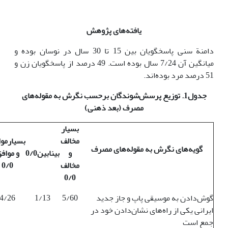
یافته‌های پژوهش
دامنة سنی پاسخگویان بین 15 تا 30 سال در نوسان بوده و
میانگین آن 7/24 سال بوده است. 49 درصد از پاسخگویان زن و
51 درصد مرد بوده‌اند.
جدول1. توزیع پرسش‌شوندگان برحسب نگرش به مقوله‌های
مصرف
(بعد ذهنی)
بسیار
مخالف
بسیارموا
گویه‌های نگرش به مقوله‌های مصرف
و
بینابین0/0
و مواف
مخالف
0/0
0/0
گوش‌دادن به موسیقی پاپ و جاز جدید
5/60
1/13
4/26
ایرانی یکی از راه‌های نشان‌دادن خود در
جمع است