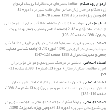
ازدواج زودهنگام
مطالعۀ‌ بسترهای مردسالارانۀ‌ رویداد ازدواج
زودهنگام در میان زنان مهاجر افغان مقیم شهر یزد
[دوره 13،
4(دومین ویژه نامه یزد)، 1398، صفحه 78-110]
اسطوره‌زدایی
مواجهه با زلزلة کرمانشاه نشانگانی برای اسطوره‌زدایی
از دولت‌ ـ ‌ملت
[دوره 13، 2 (جامعه شناسی مصایب جمعی و مدیریت
بحران)، 1398، صفحه 80-103]
اعتماد
بررسی تغییرات سرمایة اجتماعی در بلایای طبیعی مطالعة تأثیر
سیلاب لرستان در فروردین 1398
[دوره 13، 2 (جامعه شناسی مصایب
جمعی و مدیریت بحران)، 1398، صفحه 123-147]
اعتماد اجتماعی
تحلیلی بر فرهنگ شهروندی و عوامل مؤثر بر آن
(مورد مطالعه: استان لرستان)
[دوره 13، شماره 1، 1398، صفحه 31-
59]
اعتماد اجتماعی
تبیین جامعه‌شناختی رفتار انتخاباتی شهروندان
استان مازندران در انتخابات رئیس‌جمهوری
[دوره 13، شماره 3، 1398،
صفحه 110-132]
اعتماد اجتماعی
رابطۀ مشارکت و اعتماد اجتماعی با خودسانسوری در
بین شهروندان شهر یزد
[دوره 13، 4(دومین ویژه نامه یزد)، 1398،