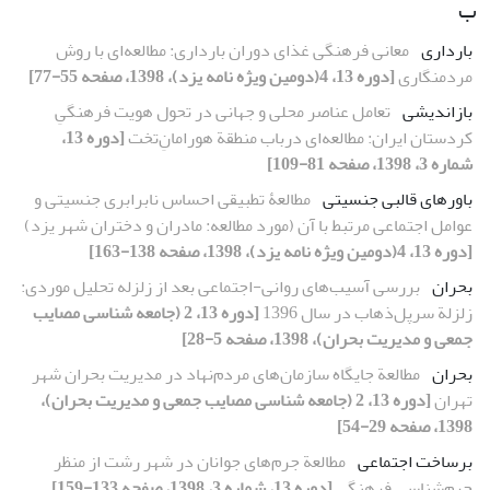
ب
بارداری
معانی فرهنگی غذای دوران بارداری: مطالعه‌ای با روش
مردمنگاری
[دوره 13، 4(دومین ویژه نامه یزد)، 1398، صفحه 55-77]
بازاندیشی
تعامل عناصر محلی و جهانی در تحول هویت فرهنگیِ
کردستان ایران: مطالعه‌ای درباب منطقة هورامانِ‌تخت
[دوره 13،
شماره 3، 1398، صفحه 81-109]
باورهای قالبی جنسیتی
مطالعۀ تطبیقی احساس نابرابری جنسیتی و
عوامل اجتماعی مرتبط با آن (مورد مطالعه: مادران و دختران شهر یزد)
[دوره 13، 4(دومین ویژه نامه یزد)، 1398، صفحه 138-163]
بحران
بررسی آسیب‌‌‌های روانی-اجتماعی بعد از زلزله تحلیل موردی:
زلزلة سرپل‌ذهاب در سال 1396
[دوره 13، 2 (جامعه شناسی مصایب
جمعی و مدیریت بحران)، 1398، صفحه 5-28]
بحران
مطالعة جایگاه سازمان‌های مردم‌نهاد در مدیریت بحران شهر
تهران
[دوره 13، 2 (جامعه شناسی مصایب جمعی و مدیریت بحران)،
1398، صفحه 29-54]
برساخت‌ اجتماعی
مطالعة جرم‌های جوانان در شهر رشت از منظر
جرم‌‌شناسیِ فرهنگی
[دوره 13، شماره 3، 1398، صفحه 133-159]