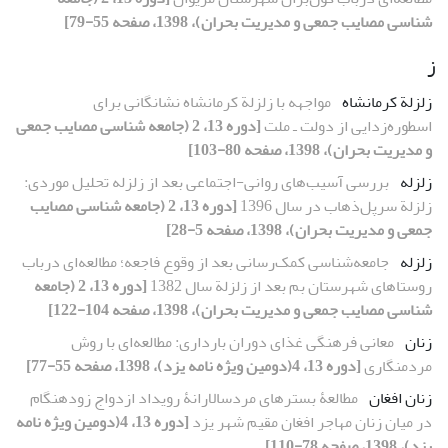
شناسی مصایب جمعی و مدیریت بحران)، 1398، صفحه 55-79]
ز
زلزلة کرمانشاه
مواجهه با زلزلة کرمانشاه نشانگانی برای
اسطوره‌زدایی از دولت‌ ـ ‌ملت
[دوره 13، 2 (جامعه شناسی مصایب جمعی
و مدیریت بحران)، 1398، صفحه 80-103]
زلزله
بررسی آسیب‌‌‌های روانی-اجتماعی بعد از زلزله تحلیل موردی:
زلزلة سرپل‌ذهاب در سال 1396
[دوره 13، 2 (جامعه شناسی مصایب
جمعی و مدیریت بحران)، 1398، صفحه 5-28]
زلزله
جامعه‌شناسی کمک‌رسانی بعد از وقوع فاجعه؛ مطالعه‌ای درباب
روستاهای شهرستان بم بعد از زلزلة سال 1382
[دوره 13، 2 (جامعه
شناسی مصایب جمعی و مدیریت بحران)، 1398، صفحه 104-122]
زنان
معانی فرهنگی غذای دوران بارداری: مطالعه‌ای با روش
مردمنگاری
[دوره 13، 4(دومین ویژه نامه یزد)، 1398، صفحه 55-77]
زنان افغان
مطالعۀ‌ بسترهای مردسالارانۀ‌ رویداد ازدواج زودهنگام
در میان زنان مهاجر افغان مقیم شهر یزد
[دوره 13، 4(دومین ویژه نامه
یزد)، 1398، صفحه 78-110]