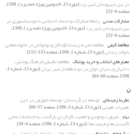
در بین شهروندان شهر یزد
[دوره 13، 4(دومین ویژه نامه یزد)، 1398،
صفحه 6-32]
مشارکت مدنی
رابطۀ مشارکت و اعتماد اجتماعی با خودسانسوری در
بین شهروندان شهر یزد
[دوره 13، 4(دومین ویژه نامه یزد)، 1398،
صفحه 6-32]
مطالعة کیفی
مطالعة تجربة زیستة کودکان و نوجوانان در خانواده‌هایی
با والد زندانی
[دوره 13، شماره 1، 1398، صفحه 133-153]
معیارهای انتخاب و خرید پوشاک
مطالعة تطبیقی فرهنگ پوشش
دختران و پسران جوان در دو منطقه از شهر تهران
[دوره 13، شماره 1،
1398، صفحه 60-84]
ن
نظریة زمینه‌ای
توسعه در کُردستان: توسعة ناموزون در حین
تغییرات هویتی
[دوره 13، شماره 3، 1398، صفحه 57-80]
نهاد
ضرورت وجودی و اهمیت کارکردی بازگشت به اجتماعات محلی
(گسست‌ها و فرصت‌ها)
[دوره 13، شماره 1، 1398، صفحه 4-30]
نیک‌خواهی و انصاف
بررسی عوامل مؤثر بر اعتماد دانشجویان به