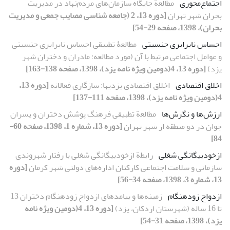
اجتماع‌محوری
مطالعة جایگاه سازمان‌های مردم‌نهاد در مدیریت
بحران شهر تهران
[دوره 13، 2 (جامعه شناسی مصایب جمعی و مدیریت
بحران)، 1398، صفحه 29-54]
احساس نابرابری جنسیتی
مطالعۀ تطبیقی احساس نابرابری جنسیتی
و عوامل اجتماعی مرتبط با آن (مورد مطالعه: مادران و دختران شهر
یزد)
[دوره 13، 4(دومین ویژه نامه یزد)، 1398، صفحه 138-163]
اخلاق اقتصادی
اخلاق اقتصادی یزدیها: سازگاری فعالانه
[دوره 13،
4(دومین ویژه نامه یزد)، 1398، صفحه 111-137]
ارزش‌ها و نگرش‌ها
مطالعة تطبیقی فرهنگ پوشش دختران و پسران
جوان در دو منطقه از شهر تهران
[دوره 13، شماره 1، 1398، صفحه 60-
84]
ازخودبیگانگی شغلی
رابطة ازخودبیگانگی شغلی با رفتار شهروندی
سازمانی و سلامت اجتماعی کارکنان اداره‌های دولتی شهر کرمان
[دوره
13، شماره 3، 1398، صفحه 34-56]
ازدواج زودهنگام
زمینه‌ها و پیامدهای ازدواج زودهنگام دختران 13
تا 16 ساله (شهرستان اردکان، یزد)
[دوره 13، 4(دومین ویژه نامه
یزد)، 1398، صفحه 31-54]