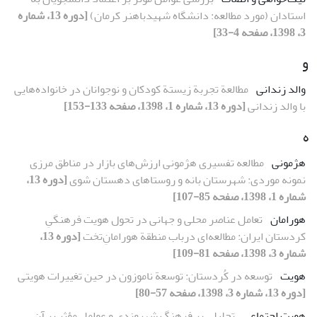
استادان (مورد مطالعه: دانشگاه شهیدباهنر کرمان)
[دوره 13، شماره
3، 1398، صفحه 4-33]
و
والد زندانی
مطالعة تجربة زیستة کودکان و نوجوانان در خانواده‌هایی
با والد زندانی
[دوره 13، شماره 1، 1398، صفحه 133-153]
ه
هژمونی
مطالعه تفسیری هژمونی ارزش‌های بازار در مناطق مرزی
نمونه موردی: شهرستان بانه و روستاهای دهستان شوی
[دوره 13،
شماره 1، 1398، صفحه 85-107]
هورامان
تعامل عناصر محلی و جهانی در تحول هویت فرهنگیِ
کردستان ایران: مطالعه‌ای درباب منطقة هورامانِ‌تخت
[دوره 13،
شماره 3، 1398، صفحه 81-109]
هویت
توسعه در کُردستان: توسعة ناموزون در حین تغییرات هویتی
[دوره 13، شماره 3، 1398، صفحه 57-80]
هویت اجتماعی
تحلیلی بر فرهنگ شهروندی و عوامل مؤثر بر آن