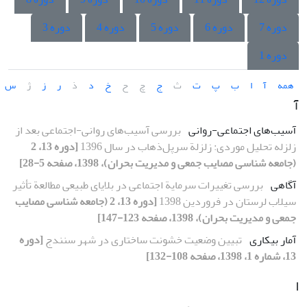
دوره 7
دوره 6
دوره 5
دوره 4
دوره 3
دوره 1
همه
آ
ا
ب
پ
ت
ث
ج
چ
ح
خ
د
ذ
ر
ز
ژ
س
آ
آسیب‌های اجتماعی-روانی
بررسی آسیب‌‌‌های روانی-اجتماعی بعد از
زلزله تحلیل موردی: زلزلة سرپل‌ذهاب در سال 1396
[دوره 13، 2
(جامعه شناسی مصایب جمعی و مدیریت بحران)، 1398، صفحه 5-28]
آگاهی
بررسی تغییرات سرمایة اجتماعی در بلایای طبیعی مطالعة تأثیر
سیلاب لرستان در فروردین 1398
[دوره 13، 2 (جامعه شناسی مصایب
جمعی و مدیریت بحران)، 1398، صفحه 123-147]
آمار بیکاری
تبیین وضعیت خشونت ‌ساختاری در شهر‌ سنندج
[دوره
13، شماره 1، 1398، صفحه 108-132]
ا