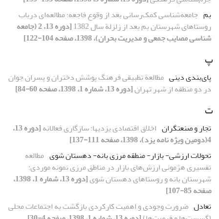
بم
جامعه‌شناسی کمک‌رسانی بعد از وقوع فاجعه؛ مطالعه‌ای درباب
روستاهای شهرستان بم بعد از زلزلة سال 1382
[دوره 13، 2 (جامعه
شناسی مصایب جمعی و مدیریت بحران)، 1398، صفحه 104-122]
پ
پای‌بندی دینی
مطالعة تطبیقی فرهنگ پوشش دختران و پسران جوان
در دو منطقه از شهر تهران
[دوره 13، شماره 1، 1398، صفحه 60-84]
ت
تجار و صنعتگران
اخلاق اقتصادی یزدیها: سازگاری فعالانه
[دوره 13،
4(دومین ویژه نامه یزد)، 1398، صفحه 111-137]
تحولات ارزشی- بازار- منطقه مرزی بانه- دهستان شوی
مطالعه
تفسیری هژمونی ارزش‌های بازار در مناطق مرزی نمونه موردی:
شهرستان بانه و روستاهای دهستان شوی
[دوره 13، شماره 1، 1398،
صفحه 85-107]
تعادل
ضرورت وجودی و اهمیت کارکردی بازگشت به اجتماعات محلی
(گسست‌ها و فرصت‌ها)
[دوره 13، شماره 1، 1398، صفحه 4-30]