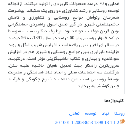
غذایی و 70 درصد محصولات کاربردی را تولید میکنند. ازآنجاکه
توسعة روستایی و رشد کشاورزی دو روی یک سکهاند، پیشـرفت
هـمزمـان وتوأمان جوامع روستایی و کشاورزی و کاهش
حاشیهنشینی شهری در گرو تحقق اصول راهبردی حمایتگرایی
نوین قرین موفقیت خواهد بود. ازطـرف دیگـر، نسـبت متوسـط
درآمد خانوار روستایی، از 60 درصد در سال 1391، به 56 درصـد
در سـالهـای اخیـر تنزل یافته است. افزایش ضریب انگل و روند
فزایندة نابرابری بـین جوامـع روسـتایی و شهری هم در افزایش
سوءتغذیه و بیماری و شتاب حاشیهگزینی مؤثر است. درنتیجـه،
ضروریترین راهکار جهت تعدیل طغیان حاشـیه علیـه مـتن،
بازگشـت بـه اجتماعـات محلی و ایجاد نهاد هماهنگی و مدیریت
توسعة روستایی است. این مقاله بـه شـرح چگونگی و فرآیند
چنین کوششی میپردازد.
کلیدواژه‌ها
روستا
نهاد
توسعه
تعادل
20.1001.1.20083653.1398.13.1.1.2