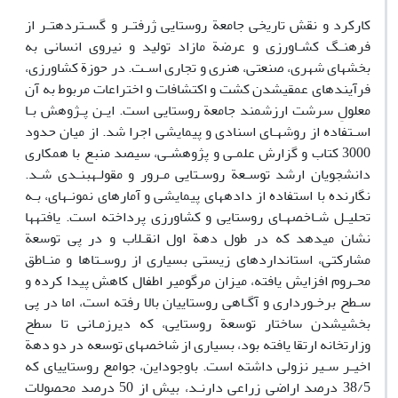
کارکرد و نقش تاریخی جامعة روستایی ژرفتـر و گسـتردهتـر از
فرهنـگ کشـاورزی و عرضة مازاد تولید و نیروی انسانی به
بخشهای شهری، صنعتی، هنری و تجاری اسـت. در حوزة کشاورزی،
فرآیندهای عمقیشدن کشت و اکتشافات و اختراعات مربوط به آن
معلولِ سرشت ارزشمند جامعة روستایی است. ایـن پـژوهش بـا
اسـتفاده از روشهـای اسنادی و پیمایشی اجرا شد. از میان حدود
3000 کتاب و گزارش علمـی و پژوهشـی، سیصد منبع با همکاری
دانشجویان ارشد توسـعة روسـتایی مـرور و مقولـهبنـدی شـد.
نگارنده با استفاده از دادههای پیمایشی و آمارهای نمونـهای، بـه
تحلیـل شـاخصهـای روستایی و کشاورزی پرداخته است. یافتهها
نشان میدهد که در طول دهة اول انقـلاب و در پی توسعة
مشارکتی، استانداردهای زیستی بسیاری از روسـتاها و منـاطق
محـروم افزایش یافته، میزان مرگومیر اطفال کاهش پیدا کرده و
سـطح برخـورداری و آگـاهی روستاییان بالا رفته است، اما در پی
بخشیشدن ساختار توسعة روستایی، که دیرزمـانی تا سطح
وزارتخانه ارتقا یافته بود، بسیاری از شاخصهای توسعه در دو دهة
اخیـر سـیر نزولی داشته است. باوجوداین، جوامع روستاییای که
38/5 درصد اراضی زراعی دارنـد، بیش از 50 درصد محصولات