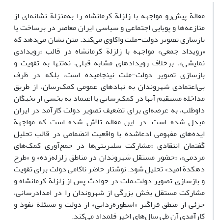
مقالة پیش‌رو مواجهه با زلزلة کرمانشاه را به‌منزلة نشانه‌ای از
منازعه‌ها و پویایی اجتماعی و سیاسی ایران معاصر در برساخت یا
بازسازی تصویر دولت-ملت واکاوی می‌کند. متن نشان می‌دهد که
«رویداد جمعی» مواجهه با زلزلة کرمانشاه در قالب «رویدادی
نمایشی»، برخلاف رویدادهای مشابه قبلی، نه‌تنها به تقویت و
بازسازی تصویر دولت-ملت نینجامیده است، بلکه در ظرف
بی‌اعتمادی شهروندان به نهادهای عمومی کمک‌رسان، از طریق
مداخلة مستقیم آنها در کمک‌رسانی یا اعتماد به بخشی از نخبگان
داوطلب، به عرصه‌ای برای تضعیف تصویر دولت کارآمد در ایران
مبدل شده است. در این مقاله تلاش شده است که مواجهة
ایده‌های مفهومی ادعاشده با واقعیت انضمامی در قالب تحلیل
گفتمانِ انتقادی «مشارکت سلبریتی‌ها در جمع‌آوری کمک‌های
مردمی»، «حضور مستقل شهروندان در مناطق زلزله‌زده» و «طرح
دهکدة امید» تحلیل شود. نوشتار حاضر ناکامی دولت برای تقویت
و بازسازی تصویر دولت‌ـ‌ملت در حوادث پس از زلزلة کرمانشاه و
مشارکت مستقل بخش بزرگی از شهروندان را در امدادرسانی،
جزئی از منطق فراگیر «اسطوره‌زدایی» از دولت و مسئلة نفوذ و
کارآمدی آن طی سال‌های اخیر قلمداد می‌کند.