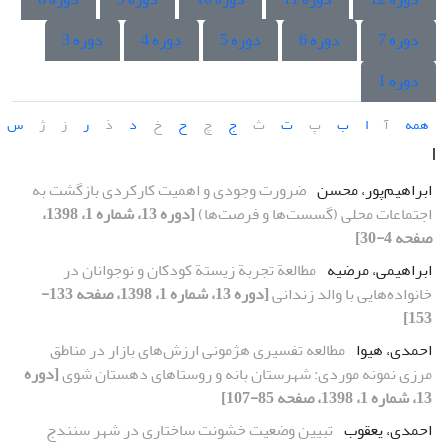
دوره 7
دوره 6
دوره 5
دوره 4
دوره 3
دوره 1
همه
آ
ا
ب
پ
ت
ث
ج
چ
ح
خ
د
ذ
ر
ز
ژ
س
ا
ابراهیم‌پور، محسن
ضرورت وجودی و اهمیت کارکردی بازگشت به
اجتماعات محلی (گسست‌ها و فرصت‌ها)
[دوره 13، شماره 1، 1398،
صفحه 4-30]
ابراهیمی، مرضیه
مطالعة تجربة زیستة کودکان و نوجوانان در
خانواده‌هایی با والد زندانی
[دوره 13، شماره 1، 1398، صفحه 133-
153]
احمدی، هیوا
مطالعه تفسیری هژمونی ارزش‌های بازار در مناطق
مرزی نمونه موردی: شهرستان بانه و روستاهای دهستان شوی
[دوره
13، شماره 1، 1398، صفحه 85-107]
احمدی، یعقوب
تبیین وضعیت خشونت ‌ساختاری در شهر‌ سنندج