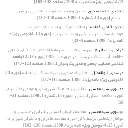
13، 4(دومین ویژه نامه یزد)، 1398، صفحه 138-163]
محمدی، محمدصدیق
تبیین وضعیت خشونت ‌ساختاری در شهر‌
سنندج
[دوره 13، شماره 1، 1398، صفحه 108-132]
محمودآبادی، فاطمه
رابطۀ مشارکت و اعتماد اجتماعی با
خودسانسوری در بین شهروندان شهر یزد
[دوره 13، 4(دومین ویژه
نامه یزد)، 1398، صفحه 6-32]
مرادی‌نژاد، الهام
بررسی تغییرات سرمایة اجتماعی در بلایای طبیعی
مطالعة تأثیر سیلاب لرستان در فروردین 1398
[دوره 13، 2 (جامعه
شناسی مصایب جمعی و مدیریت بحران)، 1398، صفحه 123-147]
مرشدی، ابوالفضل
اخلاق اقتصادی یزدیها: سازگاری فعالانه
[دوره 13،
4(دومین ویژه نامه یزد)، 1398، صفحه 111-137]
موسوی، سیدمحسن
تحلیلی بر فرهنگ شهروندی و عوامل مؤثر بر آن
(مورد مطالعه: استان لرستان)
[دوره 13، شماره 1، 1398، صفحه 31-
59]
موسوی، سیدمحسن
مطالعۀ تطبیقی احساس نابرابری جنسیتی و
عوامل اجتماعی مرتبط با آن (مورد مطالعه: مادران و دختران شهر یزد)
[دوره 13، 4(دومین ویژه نامه یزد)، 1398، صفحه 138-163]