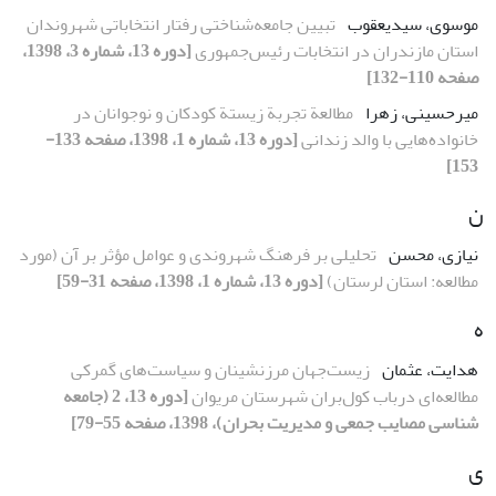
موسوی، سیدیعقوب
تبیین جامعه‌شناختی رفتار انتخاباتی شهروندان
استان مازندران در انتخابات رئیس‌جمهوری
[دوره 13، شماره 3، 1398،
صفحه 110-132]
میرحسینی، زهرا
مطالعة تجربة زیستة کودکان و نوجوانان در
خانواده‌هایی با والد زندانی
[دوره 13، شماره 1، 1398، صفحه 133-
153]
ن
نیازی، محسن
تحلیلی بر فرهنگ شهروندی و عوامل مؤثر بر آن (مورد
مطالعه: استان لرستان)
[دوره 13، شماره 1، 1398، صفحه 31-59]
ه
هدایت، عثمان
زیست‌جهان مرزنشینان و سیاست‌های گمرکی
مطالعه‌ای درباب کول‌بران شهرستان مریوان
[دوره 13، 2 (جامعه
شناسی مصایب جمعی و مدیریت بحران)، 1398، صفحه 55-79]
ی