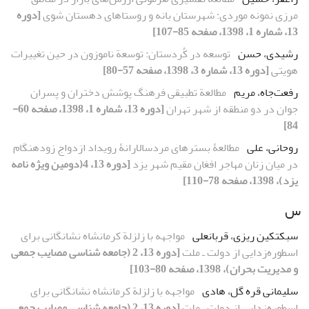
مرزی نمونه موردی: شهرستان بانه و روستاهای دهستان شوی
[دوره
13، شماره 1، 1398، صفحه 85-107]
رشیدی، حسن
توسعه در کُردستان: توسعة ناموزون در حین تغییرات
هویتی
[دوره 13، شماره 3، 1398، صفحه 57-80]
رفعت‌جاه، مریم
مطالعة تطبیقی فرهنگ پوشش دختران و پسران
جوان در دو منطقه از شهر تهران
[دوره 13، شماره 1، 1398، صفحه 60-
84]
روحانی، علی
مطالعۀ‌ بسترهای مردسالارانۀ‌ رویداد ازدواج زودهنگام
در میان زنان مهاجر افغان مقیم شهر یزد
[دوره 13، 4(دومین ویژه نامه
یزد)، 1398، صفحه 78-110]
س
سبکتکین ریزی، قربانعلی
مواجهه با زلزلة کرمانشاه نشانگانی برای
اسطوره‌زدایی از دولت‌ ـ ‌ملت
[دوره 13، 2 (جامعه شناسی مصایب جمعی
و مدیریت بحران)، 1398، صفحه 80-103]
سلیمانی قره گل، هادی
مواجهه با زلزلة کرمانشاه نشانگانی برای
اسطوره‌زدایی از دولت‌ ـ ‌ملت
[دوره 13، 2 (جامعه شناسی مصایب جمعی