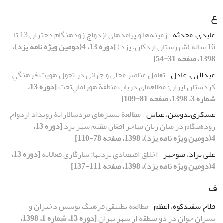
ع
عابدی، محدثه
زمینه‌ها و پیامدهای ازدواج زودهنگام دختران 13 تا
16 ساله (شهرستان اردکان، یزد)
[دوره 13، 4(دومین ویژه نامه یزد)،
1398، صفحه 31-54]
عبدالهی، عادل
تعامل عناصر محلی و جهانی در تحول هویت فرهنگیِ
کردستان ایران: مطالعه‌ای درباب منطقة هورامانِ‌تخت
[دوره 13،
شماره 3، 1398، صفحه 81-109]
عسکری‌ندوشن، عباس
مطالعۀ‌ بسترهای مردسالارانۀ‌ رویداد ازدواج
زودهنگام در میان زنان مهاجر افغان مقیم شهر یزد
[دوره 13،
4(دومین ویژه نامه یزد)، 1398، صفحه 78-110]
علی نژاد، منوچهر
اخلاق اقتصادی یزدیها: سازگاری فعالانه
[دوره 13،
4(دومین ویژه نامه یزد)، 1398، صفحه 111-137]
ف
فلاح سفیدکوه، اعظم
مطالعة تطبیقی فرهنگ پوشش دختران و
پسران جوان در دو منطقه از شهر تهران
[دوره 13، شماره 1، 1398،