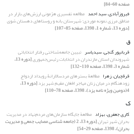
صفحه 60-84]
فیروزآبادی، سید احمد
مطالعه تفسیری هژمونی ارزش‌های بازار در
مناطق مرزی نمونه موردی: شهرستان بانه و روستاهای دهستان شوی
[دوره 13، شماره 1، 1398، صفحه 85-107]
ق
قربانپور گنجی، سیدیاسر
تبیین جامعه‌شناختی رفتار انتخاباتی
شهروندان استان مازندران در انتخابات رئیس‌جمهوری
[دوره 13،
شماره 3، 1398، صفحه 110-132]
قرقچیان، زهرا
مطالعۀ‌ بسترهای مردسالارانۀ‌ رویداد ازدواج
زودهنگام در میان زنان مهاجر افغان مقیم شهر یزد
[دوره 13،
4(دومین ویژه نامه یزد)، 1398، صفحه 78-110]
ک
کاری جعفری، بهزاد
مطالعة جایگاه سازمان‌های مردم‌نهاد در مدیریت
بحران شهر تهران
[دوره 13، 2 (جامعه شناسی مصایب جمعی و مدیریت
بحران)، 1398، صفحه 29-54]