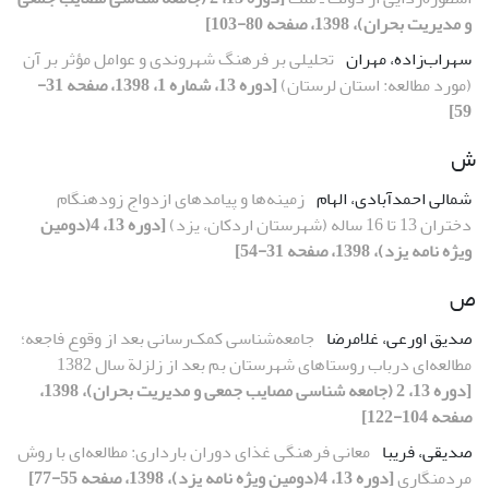
و مدیریت بحران)، 1398، صفحه 80-103]
سهراب‌زاده، مهران
تحلیلی بر فرهنگ شهروندی و عوامل مؤثر بر آن
(مورد مطالعه: استان لرستان)
[دوره 13، شماره 1، 1398، صفحه 31-
59]
ش
شمالی احمدآبادی، الهام
زمینه‌ها و پیامدهای ازدواج زودهنگام
دختران 13 تا 16 ساله (شهرستان اردکان، یزد)
[دوره 13، 4(دومین
ویژه نامه یزد)، 1398، صفحه 31-54]
ص
صدیق اورعی، غلامرضا
جامعه‌شناسی کمک‌رسانی بعد از وقوع فاجعه؛
مطالعه‌ای درباب روستاهای شهرستان بم بعد از زلزلة سال 1382
[دوره 13، 2 (جامعه شناسی مصایب جمعی و مدیریت بحران)، 1398،
صفحه 104-122]
صدیقی، فریبا
معانی فرهنگی غذای دوران بارداری: مطالعه‌ای با روش
مردمنگاری
[دوره 13، 4(دومین ویژه نامه یزد)، 1398، صفحه 55-77]