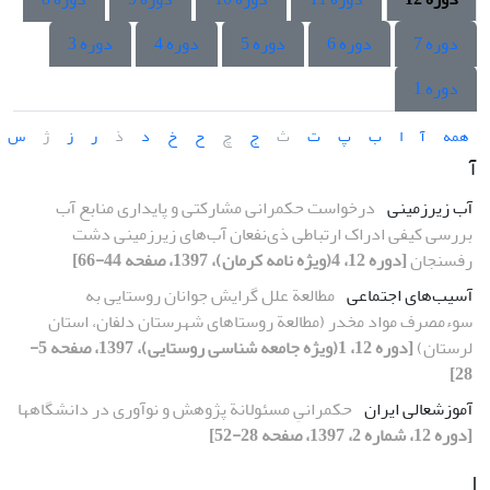
دوره 7
دوره 6
دوره 5
دوره 4
دوره 3
دوره 1
همه
آ
ا
ب
پ
ت
ث
ج
چ
ح
خ
د
ذ
ر
ز
ژ
س
آ
آب زیرزمینی
درخواست حکمرانی مشارکتی و پایداری منابع آب
بررسی کیفی ادراک ارتباطی ذی‌نفعان آب‌های زیرزمینی دشت
رفسنجان
[دوره 12، 4(ویژه نامه کرمان)، 1397، صفحه 44-66]
آسیب‌های اجتماعی
مطالعة علل گرایش جوانان روستایی به
سوءمصرف مواد مخدر (مطالعة روستاهای شهرستان دلفان، استان
لرستان)
[دوره 12، 1(ویژه جامعه شناسی روستایی)، 1397، صفحه 5-
28]
آموزشعالی ایران
حکمرانیِ مسئولانة پژوهش و نوآوری در دانشگاهها
[دوره 12، شماره 2، 1397، صفحه 28-52]
ا