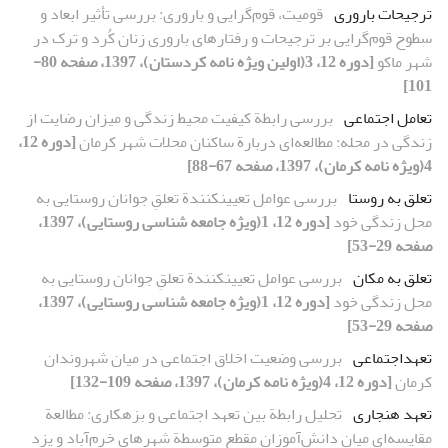
ترجیحات باروری
قومیت، قوم‌گرایی و باروری: بررسی تأثیر ابعاد و
سطوح قوم‌گرایی بر ترجیحات و رفتارهای باروری زنان کُرد و ترک در
شهر ماکو
[دوره 12، 3(اولین ویژه نامه کردستان)، 1397، صفحه 80-
101]
تعامل اجتماعی
بررسی رابطة کیفیت محیط زندگی و میزان رضایت از
زندگی در محله: مطالعه‌ای دربارة ساکنان محلات شهر کرمان
[دوره 12،
4(ویژه نامه کرمان)، 1397، صفحه 67-88]
تعلق به روستا
بررسی عوامل تعیینکنندة تعلقِ جوانان روستایی به
محل زندگی خود
[دوره 12، 1(ویژه جامعه شناسی روستایی)، 1397،
صفحه 29-53]
تعلق به مکان
بررسی عوامل تعیینکنندة تعلقِ جوانان روستایی به
محل زندگی خود
[دوره 12، 1(ویژه جامعه شناسی روستایی)، 1397،
صفحه 29-53]
تعهد‌اجتماعی
بررسی وضعیت اخلاق اجتماعی در میان شهروندان
کرمان
[دوره 12، 4(ویژه نامه کرمان)، 1397، صفحه 109-132]
تعهد هنجاری
تحلیل رابطة بین تعهد اجتماعی و بزهکاری: مطالعة
مقایسه‌ای میان دانش‌آموزان مقطع متوسطة شهرهای خرم‌آباد و یزد