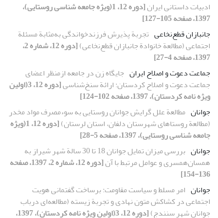
ادبیات داستانی ایران
[دوره 12، 1(ویژه جامعه شناسی روستایی)،
1397، صفحه 105-127]
جانبازان قطع‌نخاعی
تجربة پذیرش فرزندخواندگی به‌مثابة مسئلة
اجتماعی (مطالعة خانوادة جانبازان قطع‌نخاعی)
[دوره 12، شماره 2،
1397، صفحه 4-27]
جماعت دعوت و اصلاح ایران
جایگاه زن در جامعه ازمنظر اعضای
جماعت دعوت و اصلاح کردستان: ارائة سنخ‌شناسی
[دوره 12، 3(اولین
ویژه نامه کردستان)، 1397، صفحه 102-124]
جوانان
مطالعة علل گرایش جوانان روستایی به سوءمصرف مواد مخدر
(مطالعة روستاهای شهرستان دلفان، استان لرستان)
[دوره 12، 1(ویژه
جامعه شناسی روستایی)، 1397، صفحه 5-28]
جوانان
بررسی میزان تمایل جوانان 18 تا 30 سالة شهر شیراز به
همسان‌همسری و عوامل مرتبط با آن
[دوره 12، شماره 2، 1397، صفحه
136-154]
جوانان
امر مسلط و سیاست مقاومت: برساخت گفتمانی هویت
اجتماعی در کشاکش متون نهادی و تجربة زیسته‌ (مطالعه‌ای درباب
جوانان شهر سنندج)
[دوره 12، 3(اولین ویژه نامه کردستان)، 1397،