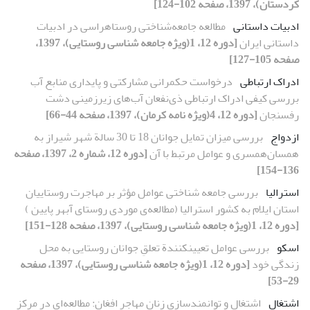
کردستان)، 1397، صفحه 102-124]
ادبیات داستانی
مطالعه جامعه‌شناختی روستاهراسی در ادبیات
داستانی ایران
[دوره 12، 1(ویژه جامعه شناسی روستایی)، 1397،
صفحه 105-127]
ادراک ارتباطی
درخواست حکمرانی مشارکتی و پایداری منابع آب
بررسی کیفی ادراک ارتباطی ذی‌نفعان آب‌های زیرزمینی دشت
رفسنجان
[دوره 12، 4(ویژه نامه کرمان)، 1397، صفحه 44-66]
ازدواج
بررسی میزان تمایل جوانان 18 تا 30 سالة شهر شیراز به
همسان‌همسری و عوامل مرتبط با آن
[دوره 12، شماره 2، 1397، صفحه
136-154]
استرالیا
بررسی جامعه شناختی عوامل مؤثر بر مهاجرت روستاییان
استان ایلام به کشور استرالیا (مطالعه‌ی موردی روستای آبهر پایین )
[دوره 12، 1(ویژه جامعه شناسی روستایی)، 1397، صفحه 128-151]
اسکو
بررسی عوامل تعیینکنندة تعلقِ جوانان روستایی به محل
زندگی خود
[دوره 12، 1(ویژه جامعه شناسی روستایی)، 1397، صفحه
29-53]
اشتغال
اشتغال و توانمندسازی زنان مهاجر افغان: مطالعه‌ای در مرکز