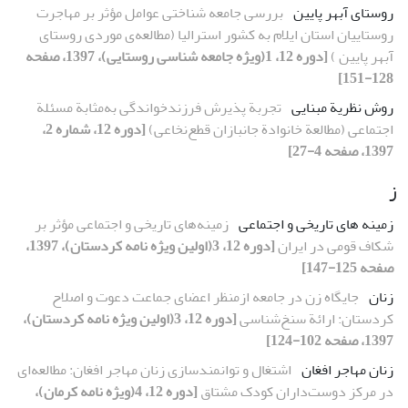
روستای آبهر پایین
بررسی جامعه شناختی عوامل مؤثر بر مهاجرت
روستاییان استان ایلام به کشور استرالیا (مطالعه‌ی موردی روستای
آبهر پایین )
[دوره 12، 1(ویژه جامعه شناسی روستایی)، 1397، صفحه
128-151]
روش نظریة مبنایی
تجربة پذیرش فرزندخواندگی به‌مثابة مسئلة
اجتماعی (مطالعة خانوادة جانبازان قطع‌نخاعی)
[دوره 12، شماره 2،
1397، صفحه 4-27]
ز
زمینه‏ های تاریخی و اجتماعی
زمینه‌های تاریخی و اجتماعی مؤثر بر
شکاف قومی در ایران
[دوره 12، 3(اولین ویژه نامه کردستان)، 1397،
صفحه 125-147]
زنان
جایگاه زن در جامعه ازمنظر اعضای جماعت دعوت و اصلاح
کردستان: ارائة سنخ‌شناسی
[دوره 12، 3(اولین ویژه نامه کردستان)،
1397، صفحه 102-124]
زنان مهاجر افغان
اشتغال و توانمندسازی زنان مهاجر افغان: مطالعه‌ای
در مرکز دوست‌داران کودک مشتاق
[دوره 12، 4(ویژه نامه کرمان)،