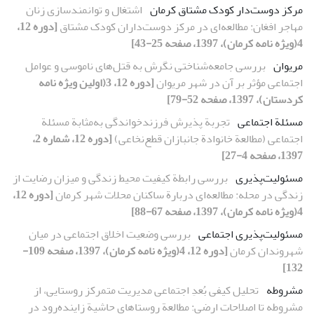
مرکز دوست‌دار کودک مشتاق کرمان
اشتغال و توانمندسازی زنان
مهاجر افغان: مطالعه‌ای در مرکز دوست‌داران کودک مشتاق
[دوره 12،
4(ویژه نامه کرمان)، 1397، صفحه 25-43]
مریوان
بررسی جامعه‌شناختی نگرش به قتل‌های ناموسی و عوامل
اجتماعی مؤثر بر آن در شهر مریوان
[دوره 12، 3(اولین ویژه نامه
کردستان)، 1397، صفحه 52-79]
مسئلة اجتماعی
تجربة پذیرش فرزندخواندگی به‌مثابة مسئلة
اجتماعی (مطالعة خانوادة جانبازان قطع‌نخاعی)
[دوره 12، شماره 2،
1397، صفحه 4-27]
مسئولیت‌پذیری
بررسی رابطة کیفیت محیط زندگی و میزان رضایت از
زندگی در محله: مطالعه‌ای دربارة ساکنان محلات شهر کرمان
[دوره 12،
4(ویژه نامه کرمان)، 1397، صفحه 67-88]
مسئولیت‌پذیری اجتماعی
بررسی وضعیت اخلاق اجتماعی در میان
شهروندان کرمان
[دوره 12، 4(ویژه نامه کرمان)، 1397، صفحه 109-
132]
مشروطه
تحلیل کیفی بُعدِ اجتماعی مدیریت متمرکز روستایی، از
مشروطه تا اصلاحات ارضی: مطالعة روستاهای حاشیة زاینده‌رود در