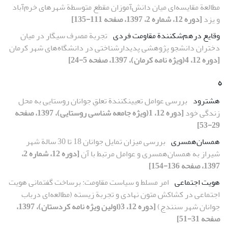
مطالعة مقایسه‌ای میان دانش‌آموزان مقطع متوسطة شهرهای خرم‌آباد
و یزد
[دوره 12، شماره 2، 1397، صفحه 111-135]
وقایع درهم‌شکنندة مقاومت فردی
تجربة مصرف سیگار در میان
دختران دانشجو پژوهشی پدیدارشناختی در دانشگاه‌های شهر کرمان
[دوره 12، 4(ویژه نامه کرمان)، 1397، صفحه 5-24]
ه
هشترود
بررسی عوامل تعیینکنندة تعلقِ جوانان روستایی به محل
زندگی خود
[دوره 12، 1(ویژه جامعه شناسی روستایی)، 1397، صفحه
29-53]
همسان‌همسری
بررسی میزان تمایل جوانان 18 تا 30 سالة شهر
شیراز به همسان‌همسری و عوامل مرتبط با آن
[دوره 12، شماره 2،
1397، صفحه 136-154]
هویت اجتماعی
امر مسلط و سیاست مقاومت: برساخت گفتمانی هویت
اجتماعی در کشاکش متون نهادی و تجربة زیسته‌ (مطالعه‌ای درباب
جوانان شهر سنندج)
[دوره 12، 3(اولین ویژه نامه کردستان)، 1397،
صفحه 31-51]