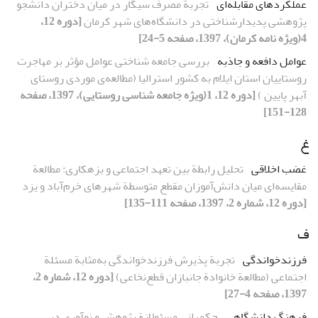
عملکردهای مقابله‌ای
تجربة مصرف سیگار در میان دختران دانشجو
پژوهشی پدیدارشناختی در دانشگاه‌های شهر کرمان
[دوره 12،
4(ویژه نامه کرمان)، 1397، صفحه 5-24]
عوامل دافعه و جاذبه
بررسی جامعه شناختی عوامل مؤثر بر مهاجرت
روستاییان استان ایلام به کشور استرالیا (مطالعه‌ی موردی روستای
آبهر پایین )
[دوره 12، 1(ویژه جامعه شناسی روستایی)، 1397، صفحه
128-151]
غ
غضب اخلاقی
تحلیل رابطة بین تعهد اجتماعی و بزهکاری: مطالعة
مقایسه‌ای میان دانش‌آموزان مقطع متوسطة شهرهای خرم‌آباد و یزد
[دوره 12، شماره 2، 1397، صفحه 111-135]
ف
فرزندخواندگی
تجربة پذیرش فرزندخواندگی به‌مثابة مسئلة
اجتماعی (مطالعة خانوادة جانبازان قطع‌نخاعی)
[دوره 12، شماره 2،
1397، صفحه 4-27]
فرهنگ دانشگاهی
حکمرانیِ مسئولانة پژوهش و نوآوری در