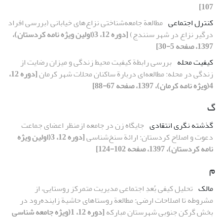
107]
کنترل اجتماعی
مطالعة جامعه‌شناختی نزاع‌های خیابانی (بررسی افراد
درگیر نزاع در شهر سنندج)
[دوره 12، 3(اولین ویژه نامه کردستان)،
1397، صفحه 5-30]
کیفیت محله
بررسی رابطة کیفیت محیط زندگی و میزان رضایت از
زندگی در محله: مطالعه‌ای دربارة ساکنان محلات شهر کرمان
[دوره 12،
4(ویژه نامه کرمان)، 1397، صفحه 67-88]
گ
گذشته­ نگری انتقادی
جایگاه زن در جامعه ازمنظر اعضای جماعت
دعوت و اصلاح کردستان: ارائة سنخ‌شناسی
[دوره 12، 3(اولین ویژه
نامه کردستان)، 1397، صفحه 102-124]
م
مالک
تحلیل کیفی بُعدِ اجتماعی مدیریت متمرکز روستایی، از
مشروطه تا اصلاحات ارضی: مطالعة روستاهای حاشیة زاینده‌رود در
بخش گرکن جنوبی شهرستان مبارکه
[دوره 12، 1(ویژه جامعه شناسی