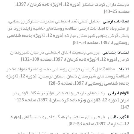
دوست‌داران کودک مشتاق
[دوره 12، 4(ویژه نامه کرمان)، 1397،
صفحه 25-43]
اصلاحات ارضی
تحلیل کیفی بُعدِ اجتماعی مدیریت متمرکز روستایی،
از مشروطه تا اصلاحات ارضی: مطالعة روستاهای حاشیة زاینده‌رود در
بخش گرکن جنوبی شهرستان مبارکه
[دوره 12، 1(ویژه جامعه شناسی
روستایی)، 1397، صفحه 54-81]
اعتماد‌اجتماعی
بررسی وضعیت اخلاق اجتماعی در میان شهروندان
کرمان
[دوره 12، 4(ویژه نامه کرمان)، 1397، صفحه 109-132]
اعتیاد
مطالعة علل گرایش جوانان روستایی به سوءمصرف مواد مخدر
(مطالعة روستاهای شهرستان دلفان، استان لرستان)
[دوره 12، 1(ویژه
جامعه شناسی روستایی)، 1397، صفحه 5-28]
اقوام ایرانی
زمینه‌های تاریخی و اجتماعی مؤثر بر شکاف قومی در
ایران
[دوره 12، 3(اولین ویژه نامه کردستان)، 1397، صفحه 125-
147]
الگوی نظری
طرحی برای سنجش فرهنگ علمی و دانشگاهی
[دوره
12، شماره 2، 1397، صفحه 53-82]
انجمن‌ علمی
سیاست انجمن‌های علمی در صیانت از اخلاق علم: