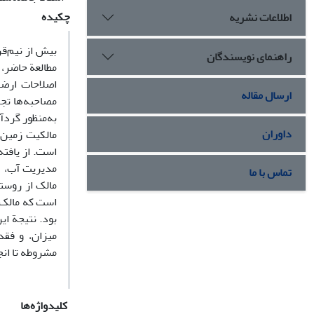
چکیده
اطلاعات نشریه
بیش از نیم‌ق
راهنمای نویسندگان
مطالعة حاضر، 
اصلاحات ارضی
ارسال مقاله
مصاحبه‌ها تج
به‌منظور گردآ
داوران
مالکیت زمین 
است. از یافته
مدیریت آب، س
تماس با ما
مالک از روستا
است که مالک 
بود. نتیجة ا
میزان، و فقد
مشروطه تا انج
کلیدواژه‌ها