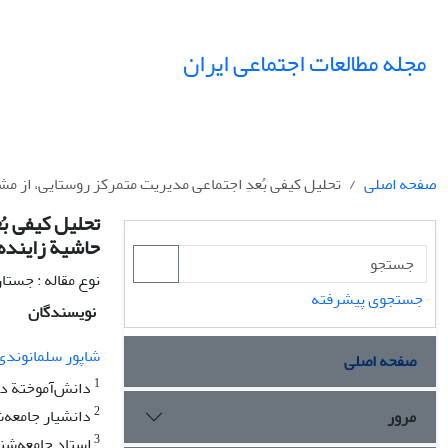
مجله مطالعات اجتماعی ایران
صفحه اصلی
تحلیل کیفی بُعدِ اجتماعی مدیریت متمرکز روستایی، از م
تحلیل کیفی بُ
حاشیة زاینده
نوع مقاله : جستا
جستجوی پیشرفته
نویسندگان
شاپور سلمانوندی
صفحه اصلی
1
دانش‌آموختة دک
2
دانشیار جامعه‌
مرور
3
استاد جامعه‌شن