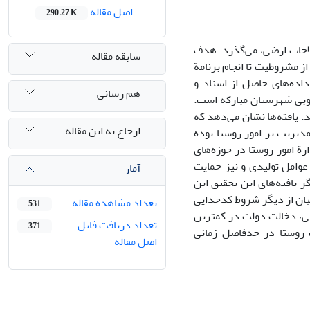
اصل مقاله
290.27 K
لاحات ارضی، می‌گذرد. هدف
سابقه مقاله
ز مشروطیت تا انجام برنامة
ده‌های حاصل از اسناد و
هم رسانی
وبی شهرستان مبارکه است.
د. یافته‌ها نشان می‌دهد که
ارجاع به این مقاله
دیریت بر امور روستا بوده
رة امور روستا در حوزه‌های
عوامل تولیدی و نیز حمایت
آمار
ر یافته‌های این تحقیق این
یان از دیگر شروط کدخدایی
تعداد مشاهده مقاله
531
یی، دخالت دولت در کمترین
تعداد دریافت فایل
371
ت روستا در حدفاصل زمانی
اصل مقاله