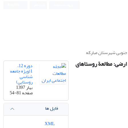
ورود به سامانه
ثبت نام
English
 جنوبی شهرستان مبارکه
 ارضی: مطالعة روستاهای
دوره 12،
1(ویژه جامعه
شناسی
روستایی)
بهار 1397
صفحه
54-81
فایل ها
XML