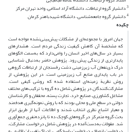
استاد گروه ارتباطات، دانشگاه علامه طباطبایی
3
دانشیار گروه ارتباطات، دانشگاه آزاد اسلامی، واحد تهران مرکز
4
دانشیار گروه جامعه‌شناسی، دانشگاه شهیدباهنر کرمان
چکیده
جهان امروز با مجموعه‌ای از مشکلات پیش‌بینی‌نشده مواجه است
که مشخصة آن کاهش کیفیت زندگی مردم است. هشدارهای
بسیار در سال‌های اخیر انسان را وامی‌دارد که به‌سمت الگوهای
پایدارتری از زندگی پیش رود. پژوهش حاضر به‌دنبال شناسایی
درک ذی‌نفعان آب زیرزمینی دشت رفسنجان از ارتباطات گروهی
در باب پایداری منابع آب زیرزمینی است. در این پژوهش، از
روش نظریة زمینه‌ای استفاده شده که روشی کیفی است.
مشارکت‌کنندگان در پژوهش شامل ده گروه با ترکیب‌های مختلف
مشاغل کشاورزی، صنایع خرد، تجارت پسته، محققان و کارشناسان
دولتی در سطح ملی و محلی بودند که با روش نمونه‌گیری هدفمند
و معیار اشباع نظری انتخاب شدند و اطلاعات آنها از طریق ابزار
بحث گروه متمرکز در گروه‌های کوچک ده تا پانزده‌نفری جمع‌آوری
شد. مقولات به‌دست‌آمده در پژوهش شامل درخواست مشارکت،
درخواست انصاف، درخواست پاسخگویی، ادراک تغییرات اقلیمی و