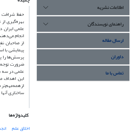
چکیده
اطلاعات نشریه
حفظ شرافت ع
بهره‌گیری از
راهنمای نویسندگان
علمی ایران در
انجام می‌دهند
ارسال مقاله
از صاحبان نفع
داوران
پرسش‌ها را پا
ضرورت توجه به
علمی در سه بع
تماس با ما
این اهداف مس
ازهمه‌مهم‌تر 
ساختاری آنها 
کلیدواژه‌ها
اخلاق علم
انجم