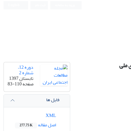
ورود به سامانه
ثبت نام
English
 ملی
دوره 12،
شماره 2
تابستان 1397
صفحه
83-110
فایل ها
XML
اصل مقاله
277.75 K