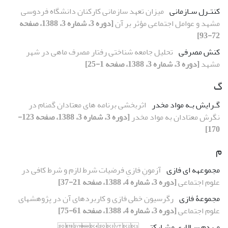
کنتـرل سـازمانی
میزان تعهد سازمانی کارکنان دانشگاه فردوسی
مشهد و عوامل اجتماعی مؤثر بر آن
[دوره 3، شماره 3، 1388، صفحه
72-93]
کنش مصرفی
تحلیل جامعه شناختی رفتار مصرف ماهی در شهر
مشهد
[دوره 3، شماره 3، 1388، صفحه 1-25]
گ
گـرایش بـه مواد مخدر
اثربخشی برنامه های معتادان گمنام در
نگرش معتادان به مواد مخدر
[دوره 3، شماره 3، 1388، صفحه 123-
170]
م
مجموعهه ای فازی
آزمونِ فازیِ فرضیات شرط لازم و شرط کافی در
علوم اجتماعی
[دوره 3، شماره 4، 1388، صفحه 21-37]
مجموعۀ فازی
رگرسیون خطی فازی و کاربردهای آن در پژوهشهای
علوم اجتماعی
[دوره 3، شماره 4، 1388، صفحه 61-75]
مـردم سـالاری مشـارکتی
 