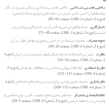
نـاامنی هسـتی شـناختی
ناامنی هستی شناختیِ زندگی شهری در آثار
روشنفکران ادبی )شهر تهران در دهه های چهل و پنجاه شمسی(
[دوره 3، شماره 2، 1388، صفحه 62-85]
ناسازگاری
عدم توافق ارزشی و تأثیر آن بر ناسازگاری زوجین در
مشهد
[دوره 3، شماره 3، 1388، صفحه 49-71]
نحوه مصرف
مصرف سینما در خراسان رضوی و عوامل مؤثر بر آن
[دوره 3، شماره 3، 1388، صفحه 26-48]
نظارت
شهر بی انضباط و محدودیتهای ظهور شهروندی در ایران
[دوره
3، شماره 2، 1388، صفحه 16-30]
نظریۀ انتقادی
ملاحظات روش شناختی در مطالعات فرهنگی
[دوره 3،
شماره 4، 1388، صفحه 112-131]
نظریۀبازی
شبیه سازی روشی برای بررسی رفتارهای اجتماعی
[دوره
3، شماره 4، 1388، صفحه 132-160]
نظم اقتصادی متمرکز
شاخص سازی تابع عضویت فازی، نوع شناسی و
واسنجی در جامعه شناسی
[دوره 3، شماره 4، 1388، صفحه 1-20]