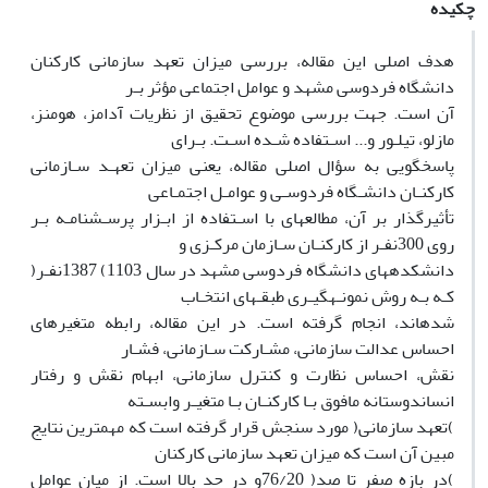
چکیده
هدف اصلی این مقاله، بررسی میزان تعهد سازمانی کارکنان
دانشگاه فردوسی مشهد و عوامل اجتماعی مؤثر بـر
آن است. جهت بررسی موضوع تحقیق از نظریات آدامز، هومنز،
مازلو، تیلـور و... اسـتفاده شـده اسـت. بـرای
پاسخگویی به سؤال اصلی مقاله، یعنی میزان تعهـد سـازمانی
کارکنـان دانشـگاه فردوسـی و عوامـل اجتمـاعی
تأثیرگذار بر آن، مطالعهای با اسـتفاده از ابـزار پرسـشنامـه بـر
روی 300نفـر از کارکنـان سـازمان مرکـزی و
دانشکدههای دانشگاه فردوسی مشهد در سال 1103) 1387نفـر(
کـه بـه روش نمونـهگیـری طبقـهای انتخـاب
شدهاند، انجام گرفته است. در این مقاله، رابطه متغیرهای
احساس عدالت سازمانی، مشـارکت سـازمانی، فشـار
نقش، احساس نظارت و کنترل سازمانی، ابهام نقش و رفتار
انساندوستانه مافوق بـا کارکنـان بـا متغیـر وابسـته
)تعهد سازمانی( مورد سنجش قرار گرفته است که مهمترین نتایج
مبین آن است که میزان تعهد سازمانی کارکنان
)در بازه صفر تا صد( 76/20و در حد بالا است. از میان عوامل