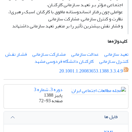
اجتمـاعی مـؤثر بـر تعهـد سـازمانی کارکنـان،
عواملی چون رفتار انساندوستانه مافوق با کارکنان )سبک رهبری(،
نظارت و کنترل سازمانی، مشارکت سازمانی
و فشار نقش بیشترین تأثیر را بر متغیر تعهد سازمانی داشتهاند
کلیدواژه‌ها
تعهد سازمانی
عدالت سازمانی
مشـارکت سـازمانی
فشـار نقـش
کنتـرل سـازمانی
کارکنـان دانشگاه فردوسی مشهد
20.1001.1.20083653.1388.3.3.4.9
دوره 3، شماره 3
پاییز 1388
صفحه
72-93
فایل ها