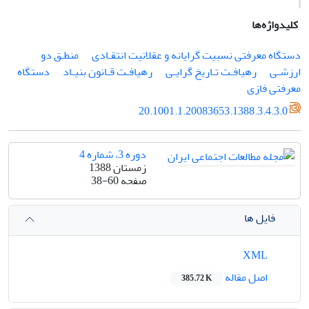
کلیدواژه‌ها
دستگاه معرفتی نسبیت گرایانه و عقلانیت انتقـادی
منطـق دو
ارزشـی
رهیافـت تـاریخ گرایـی
رهیافـت قـانون بنیـاد
دستگاه
معرفتی فازی
20.1001.1.20083653.1388.3.4.3.0
دوره 3، شماره 4
زمستان 1388
صفحه
38-60
فایل ها
XML
اصل مقاله
385.72 K