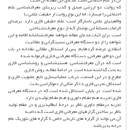
آن در علم اجتماعی است. مدعای این مقالـه آن اسـت
که روایت دو ارزشی صدق و کذب زیربنای معرفتشناسی علم
اجتماعی را میسازد، اما این نوع روایت از حقیقت علمی بـا
واقعیتهای علمی ناسازگار است؛ علم حقیقی فازی دارد. برمبنای
الزامات مسئلۀ این نوشتار کـه از نـوع معرفـتشـناختی
است، برای اثبات مدعای مقاله شواهد معرفتشناشانه اقامه و این
شواهد را از دو دستگاه معرفتی نسبیتگرایی و عقلانیـت
انتقادی عرضه کردهایم. پس از استدلال عقلانی نقادانه در باب
این دو افق معرفتی، دسـتگاه معرفتـی فـازی فرمولـه شـده
است که درآن معرفتشناسی، هستیشناسی و روششناسی فازی
به بحث گذاشته شده است. در ادامۀ مقالـه، روش فـازی
مطرح و در این قسمت، درباب عملیاتیسازی تابع عضویت فازی و
استدلال تجربی فازی با ذکر مثالی از دموکراسی بحـث
شده است. در پایان، استدلال شده است که در دستگاه معرفتی
فازی تجربـه هـم مقـام داوری و هـم مقـام تولیـدی دارد.
تجربه درمقام داوری ناظر بر درجۀ ابطالپذیری و در مقام تولید
ناظر بر ساختن گزارههای معرفتی فازی اسـت کـه دامنـه
آن می تواند از گزاره های تاریخی خاص تا گزاره های تئوریک عام
درجه پذیرباشد.