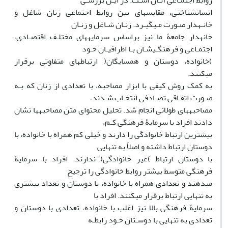
روابط اجتمـاعی آنـان اسـت. در ایـن بررسـی
انسانشناختی، مقایسهای بین روابط اجتماعی زنان شاغل و
خانـهدار صـورت مـیگیـرد. زنـان شـاغل و زنـان
خانهدار جامعۀ ما نیز براساس سرمایههای مختلـف اقتصـادی،
اجتمـاعی و فرهنگـیشـان بـا اطرافیـان خـود
)خانواده، دوستان و همسایگان( ارتباطهای متفاوتی برقرار
میکنند.
به کمک روش کیفی با ابزار مصاحبه، با تعدادی از زنان که بـه
صـورت اتفـاقی تصـادفی انتخـاب شـدند،
مصاحبههای طولانی انجام شد. تحلیل محتوای متن مصاحبهها نشان
دادند افراد با سرمایۀ فرهنگی کـم،
بیشترین ارتباط خانوادگی را دارند و خیلی کم همراه با خانواده، با
دوستان ارتباط داشته و اصلاً به تنهایی
با دوستان ارتباط )غیر خانوادگی( ندارند. افراد با سرمایۀ
فرهنگی متوسط بیشتر روابط خانوادگی را ترجیح
میدهند و تعدادی همراه با خانواده، با دوستان و تعداد بیشتری
به تنهایی ارتباط برقرار میکنند. افراد با
سرمایۀ فرهنگی بالا نیز اغلب با خانواده، تعدادی با دوستان و
تعدادی به تنهایی با دوسـتان خـود رابطـه