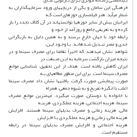
بـینالمللـی رسـانه مـؤثری بـرای بـازگویی غنـای
فرهنگی این سامان و یکی از دریچههای ورود سرمایهگذاران به
شمار میآید. هنر فیلمسازی حوزهای است کـه
ایرانیان بیش از سایر حوزهها توانستهاند در آن کلاف تجدد را باز
کرده و به تعریفی جامع و روزآمد از خـود و
رابطه خود با جهان خارج برسند و به همین دلیل به بازیگرانی
جدی و مصر تبـدیل شـدهانـد. بـا وجـود ایـن،
شواهد نشان میدهند که اخیراً تقاضا برای مصرف سینما و در
نتیجه میزان بازگشت سرمایه به ایـن صـنعت در
ایران کاهش یافته است. هدف از این تحقیق، شناسایی موانع
مصرف سینما است. برای این منظور مطالعهای بـه
صورت پیمایشی صورت گرفت. یافتهها نشان داد مصرف سینما
اغلب با انگیزه تفریح و به شیوه جمعی، همراه
با خانواده یا دوستان، صورت میگیرد. مهمترین موانع مصرف
سینما، هزینه اجتماعی، هزینه عملکـردی، هزینـه
مالی، هزینه زمانی و مصرف بدیلهای سینما هستند. افزایش
هزینه مالی، زمانی و هزینه عملکـردی بـا افـزایش
هزینه اجتماعی و افزایش مصرف بدیلهای سینما در رابطه
مستقیم است.