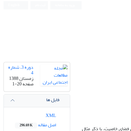
ورود به سامانه
ثبت نام
English
دوره 3، شماره
4
زمستان 1388
صفحه
1-20
فایل ها
XML
اصل مقاله
296.69 K
 فضای خاصیت، با ذکر مثال