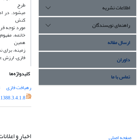
طرح
اطلاعات نشریه
میشود. در اد
کنش
راهنمای نویسندگان
مورد توجه قرا
خاتمه، مفهوم
ارسال مقاله
همین
زمینه، برای 
فازی، ارزش ع
داوران
کلیدواژه‌ها
تماس با ما
رهیافت فازی
ت
1388.3.4.1.8
اخبار و اعلانات
صفحه اصلی