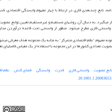
امه، تابع چندبعدی فازی در ارتباط با چهار مفهوم وابستگی اقتصادی، ق
ر میگیرد. به دنبال آن، روشهای مستقیم و غیرمستقیم تعیین توابع عضویت 
 واسنجی فازی مطرح میشود. منظور از واسنجی تحت قاعده درآوردن مد
نمونه مفهوم "نظم اقتصادی متمرکز" به مثابه یک مجموعه هدف معرفی میش
ضویت تعدادی کشورها در این مجموعه با استفاده از یک مقیاس فاصلهای تع
ابع عضویت
واسنجی فازی
قدرت
وابستگی
فضای کنش
نظم اق
20.1001.1.20083653.