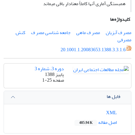
همبستگی آماری آنها کاملاً معنادار باقی میماند
کلیدواژه‌ها
مصر ف آبزیان
مصر ف ماهی
جامعه شناسی مصر ف
کنش
مصرفی
20.1001.1.20083653.1388.3.3.1.6
دوره 3، شماره 3
پاییز 1388
صفحه
1-25
فایل ها
XML
اصل مقاله
405.94 K