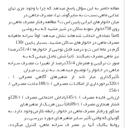
مقاله حاضر به این سؤال پاسخ میدهد که چرا با وجود مزی تهای
غذایی ماهی نسب ت به سایرگوشـ تهـا، مصـرف مـاهی در
میان خانوارهای ایرانی پایین اس ت؟ مطالعه رفتار مصرف ماهی بر
روی 758خانوار نمونه ساکن در شهر مشهد کـه بـه روشـی
کاملاً تصادفی انتخاب شدهاند نشان میدهد: اولاً سرانه ماهیانه
مصرف ماهی در خانوارهای سـاکن مشـهد، بسـیار پـایین )130
گرم در ماه( اس ت و درصد قابل توجهی از خانوارها ) 51/4درصد(
نیز ماهی مصرف نمیکنند. ثانیاً شش عامـل مهمـی کـه بـه
صور ت ترکیبی و همزمان 33/4درصد از تغییرا ت مصـرف سـرانه
مـاهی در خـانوار را توضـیح مـیدهنـد، بـه ترتیـ ب میـزان
تأثیرگذاری عبار تاند از متغیرهای آگاهی مصرفی ) ،
(/320برخورداری از امکانـا ت مصـرفی ) ،(/188عـادت مصـرفی )،
(/154
ارزیابی فایده مصرف ) ،(/145پاداش اجتماعی مصرف ) (/128و
فشار هنجاری مصرف ) .(/09ثالثاً بـین هریـک از متغیرهـای
مذکور و رفتار مصرف ماهی در خانوار، رابطه تلازمی وجود دارد، به
گونهای که وقتی تأثیر سـایر متغیرهـای مـورد بررسـی بـر
روابط یکایک آنها بر مصر ف سرانه ماهی، کنترل میگردد،