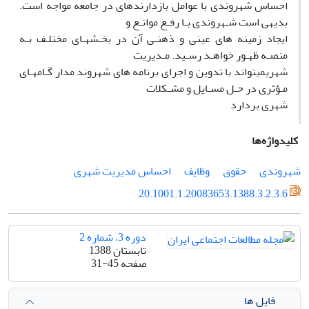
احساس شهروندی با عوامل بازدارندهای در جامعه مواجه است.
بدیهی است شـهروندی بـا رفـع موانـع و
ایجاد زمینه های عینی و ذهنـی آن در بخـشهـای مختلـف بـه
منصـه ظهـور خواهـد رسـید. مـدیریت
شهریمیتواند با تدوین و اجرای برنامه های شهروند مدار گـامهـای
مـؤثری در حـل مسـایل و مشـکلات
شهری بردارد
کلیدواژه‌ها
شهروندی
حقوق
وظایف
احساس مدیریت شهری
20.1001.1.20083653.1388.3.2.3.6
دوره 3، شماره 2
تابستان 1388
صفحه
31-45
فایل ها