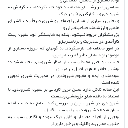
توجه بسیاری از عالمـان اجتمـاعی و
سیاسی را در رشتههای مختلف به خود جلب کرده است. گرایش به
شهروندی و بهکـارگیری آن در درک
و تحلیل بسیاری از مسایل اجتماعی و شهری صرفاً بـه تـلاشهـای
علمـی و ارزشـمند صـاحبنظـران و
پژوهشگران مربوط نمیشود، بلکه به شایستگی خود مفهوم جهت
کارآمدی در مـدیریت و برنامـهریـزی
در امور مختلف هم بازمیگردد. به گونهای که امروزه بسیاری از
موضوعها و مسایلی نظیر فقـر، نـابرابری،
جنسیت و حتی محیط زیست از منظر شهروندی تحلیلمیشوند؛
نوشتار حاضر هـم در اصـل بـر مبنـای
سودمندی ایده و مفهوم شهروندی در مدیریت شهری تدوین
شده است.
این مقاله تلاش دارد ضمن مرور تاریخی بر مفهوم شهروندی، با
استناد به یافته هـای پژوهشـی وضـعیت
شهروندی در شهر تهران را بررسی کند. نتایج به دست آمده
نشان میدهد شـهروندی بـرای نسـبت قابـل
توجهی از افراد معنادار و قابل درک نبوده و آگاهی نسبت به
حقـوق، عمـل بـه وظـایف و برخـورداری از