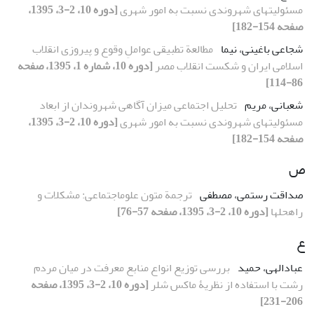
مسئولیتهای شهروندی نسبت به امور شهری
[دوره 10، 2-3، 1395،
صفحه 154-182]
شجاعی باغینی، نیما
مطالعة تطبیقی عواملِ وقوع و پیروزی انقلاب
اسلامی ایران و شکست انقلاب مصر
[دوره 10، شماره 1، 1395، صفحه
86-114]
شعبانی، مریم
تحلیل اجتماعی میزان آگاهی شهروندان از ابعاد
مسئولیتهای شهروندی نسبت به امور شهری
[دوره 10، 2-3، 1395،
صفحه 154-182]
ص
صداقت رستمی، مصطفی
ترجمة متون علوماجتماعی: مشکلات و
راهحلها
[دوره 10، 2-3، 1395، صفحه 57-76]
ع
عبادالهی، حمید
بررسی توزیع انواع منابع معرفت در میان مردم
رشت با استفاده از نظریۀ ماکس شلر
[دوره 10، 2-3، 1395، صفحه
206-231]