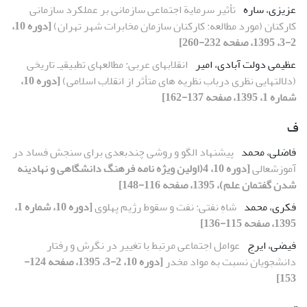
عزیزی، ساره
تأثیر سرمایة اجتماعی سازمانی بر عملکرد سازمانی
کارکنان (مورد مطالعه: کارکنان سازمان مخابرات شهر تهران)
[دوره 10،
2-3، 1395، صفحه 232-260]
عظیمی دولت آبادی، امیر
انقلابهای عربی: مطالعهای تطبیقیـ تاریخی
(دلالتهایی نظری درباب نظریه های متأثر از انقلاب اسلامی)
[دوره 10،
شماره 1، 1395، صفحه 137-162]
ف
فاضلی، محمد
پیشنهاد الگو و روشی چندبعدی برای سنجش فساد در
آموزشعالی
[دوره 10، 4(اولین ویژه نامه فرهنگ دانشگاهی و نهادینه
شدن گفتمان علم)، 1395، صفحه 116-148]
فکری، محمد
شاهِ نفتی: نفت و سقوط رژیم پهلوی
[دوره 10، شماره 1،
1395، صفحه 115-136]
فیضی، ایرج
عوامل اجتماعی مرتبط با تغییر در نگرش و رفتار
دانشجویان نسبت به مواد مخدر
[دوره 10، 2-3، 1395، صفحه 124-
153]