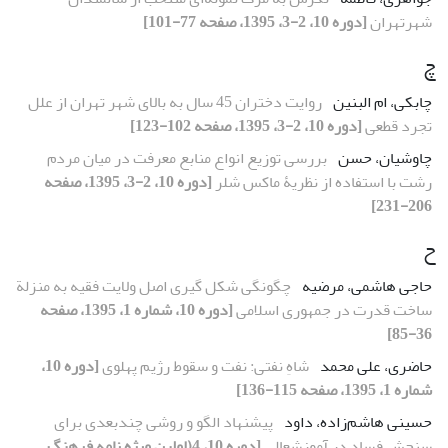
شهرتهران
[دوره 10، 2-3، 1395، صفحه 77-101]
چ
چابکی، ام البنین
روایت دختران 45 سال به بالای شهر تهران از علل
تجرد قطعی
[دوره 10، 2-3، 1395، صفحه 102-123]
چاوشیان، حسن
بررسی توزیع انواع منابع معرفت در میان مردم
رشت با استفاده از نظریۀ ماکس شلر
[دوره 10، 2-3، 1395، صفحه
206-231]
ح
حاجی هاشمی، مرضیه
چگونگی شکل گیری اصل ولایت فقیه به منزلة
ساخت قدرت در جمهوری اسلامی
[دوره 10، شماره 1، 1395، صفحه
36-85]
حاضری، علی محمد
شاهِ نفتی: نفت و سقوط رژیم پهلوی
[دوره 10،
شماره 1، 1395، صفحه 115-136]
حسینی هاشم‌زاده، داود
پیشنهاد الگو و روشی چندبعدی برای
سنجش فساد در آموزشعالی
[دوره 10، 4(اولین ویژه نامه فرهنگ