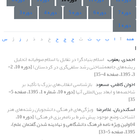
دوره 7
دوره 6
دوره 5
دوره 4
دوره 3
دوره 1
همه
آ
ا
ب
پ
ت
ث
ج
چ
ح
خ
د
ذ
ر
ز
ژ
س
ا
احمدی، یعقوب
اسلام بنیادگرا در تقابل با اسلام صوفیانه (تحلیل
ریشه‌های جامعه‌شناختی رشد سلفی‌گری در کردستان)
[دوره 10، 2-
3، 1395، صفحه 4-35]
اخوان کاظمی، مسعود
بازشناسی انقلاب‌های بزرگ با تأکید بر
شاخصه‌ها و ابعاد بین‌المللی آنها
[دوره 10، شماره 1، 1395، صفحه 5-
35]
اسکندریان، غلامرضا
ویژگی‌های فرهنگی دانشجویان رشته‌های هنر
(شناخت وضع موجود پیش شرط برنامه‌ریزی فرهنگی)
[دوره 10،
4(اولین ویژه نامه فرهنگ دانشگاهی و نهادینه شدن گفتمان علم)،
1395، صفحه 5-33]