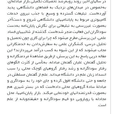
در سال­های اخیر، روند روبه‌رشد تحصیلات تکمیلی بازار مبادله‌ای،
به‌خصوص در میدان‌های نزدیک به فضاهای دانشگاهی، پدید
آورده‌است. تبلیغات گسترده و وسیع با جذب نیروی خدمات
کامپیوتری مربوط به پایان­نامه­های دانشگاهی شروع و دست‌آخر
به‌صورت غیررسمی به تبلیغاتی برای نگارش پایان‌نامه به‌دست
سوداگران این فعالیت منجر شده‌است. گذشته از شائبه­های فساد
علمی، این پرسش مطرح می­شود که چرا برای کاری چون تحصیل و
تحلیل درسی، کنشگران علمی به سفارش‌دادن به خدمتکارانی
مجاب می­شوند که از این شیوه به کسب درآمد می‌پردازند؟ این
مقاله درپیِ پاسخ به این پرسش، ازطریق مشاهدة مردم­نگارانه و
تحلیل گفتمان، غلیان گفتمان مبادله، به‌تأسی از کثرت الگوهای
رفتار سوداگرانه و رشد رفتار گروه­های کوچک محلی، را سبب
انسداد زبان علم در دانشگاه می­داند. علم از گفتمان مسلطش در
جامعه و حتی دانشگاه افول کرده و جای خود را به سوداگری و
مبادلة سادة گروه­های محلی داده‌است که در بستر شهری هم
به‌صورت قدرتمندانه­ای خودنمایی می­کند. بازار پایان‌نامه­ها، محل
مجادله یا رویارویی دو فهم سوداگرانه و حقیقت­جویانه از علم
است.