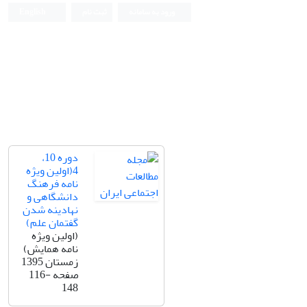
ورود به سامانه
ثبت نام
English
دوره 10،
4(اولین ویژه
نامه فرهنگ
دانشگاهی و
نهادینه شدن
گفتمان علم)
(اولین ویژه
نامه همایش)
زمستان 1395
صفحه
116-
148