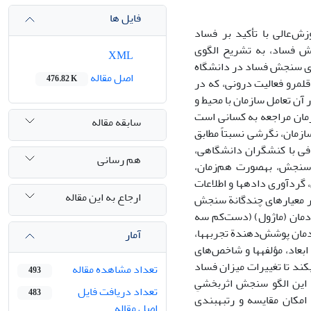
فایل ها
‌عالی با تأکید بر فساد
ش فساد، به تشریح الگوی
XML
ی سنجش فساد در دانشگاه
اصل مقاله
476.82 K
اصلی دارد: قلمرو فعالیت درونی، که در
 آن تعامل سازمان با محیط و
زمان مراجعه به کسانی است
سابقه مقاله
 سازمان، نگرشی نسبتاً مطابق
 نقاط عزیمت نظری، و 2) مصاحبه­های اکتشافی با کنشگران دانشگاهی،
هم رسانی
نجش، به­صورت هم‌زمان،
گردآوری داده­ها و اطلاعات
ارجاع به این مقاله
 بر معیارهای چندگانة سنجش
دمان (ماژول) (دست‌کم سه
مان پوشش‌دهندة تجربه­ها،
آمار
ابعاد، مؤلفه­ها و شاخص‌های
کند تا تغییرات میزان فساد
تعداد مشاهده مقاله
493
 این الگو سنجش اثربخشیِ
تعداد دریافت فایل
483
 امکان مقایسه و رتبه­بندی
اصل مقاله