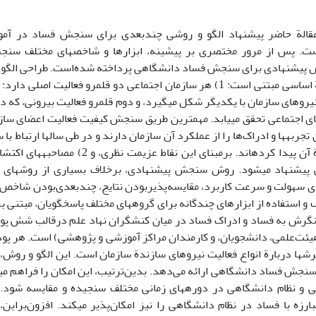
الة حاضر پیشنهاد الگو و روشی چند‌بعدی برای سنجش فساد در آموزش
ت. پس از مرور مختصری بر پیشینه، ابزارها و شاخص­های مختلف سنج
پیشنهادی برای سنجش فساد دانشگاهی پرداخته شده‌است. طراحی الگو
بر دو اندیشة اساسی مبتنی است: 1) هر سازمان اجتماعی دو قلمرو فعالیت 
یروهای سازمان با یکدیگر شکل می­گیرد، و دوم قلمرو فعالیت بیرونی، که در
های اجتماعی تحقق می­یابد. مهم­ترین طریق سنجش کیفیت فعالیت اعضای سا
تجربه­ها و ادراک‌ها را از عملکرد آن سازمان دارند و در طی سال­ها ارتباط با
با واقع دربارة آن پیدا کرده­اند. برمبنای این
شنهاد می­شود. روش سنجش پیشنهادی، برخلاف بسیاری از روش­های س
ای سهولت و سرعت کاربرد، مقایسه‌پذیربودن نتایج، چندبعدی‌بودن شاخص، 
ف و استفاده از ابزارهای چندگانه برای گروه­های مختلف پاسخگویان، مبتنی
نگرش به فساد و ادراک فساد در میان کنشگران نهاد علم درقالب شش پو
یئت‌علمی، دانشجویان، و کارمندان مراکز آموزشی و پژوهشی) است. هر پود
رش­ها دربارة انواع فعالیت نیروهای سازندة سازمان است. این الگو و روش، 
نجش فساد دانشگاهی ارائه می‌دهد. بدین‌ترتیب، این امکان را فراهم می­
ی و نظام دانشگاهی در دوره­های زمانی مختلف سنجیده و مقایسه شود.
رزه با فساد در نظام دانشگاهی را نیز امکان‌پذیر می­کند. افزون‌براین،