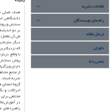
چکیده
اطلاعات نشریه
هدف اصلی مق
دانشگاهی اس
راهنمای نویسندگان
سنجش و روش 
ارسال مقاله
طی آن تعامل ن
دیگر سازمان­
داوران
که نزدیک­ترین 
روش سنجش پی
تماس با ما
دارای ویژگی­ه
از منابع مختل
تجربة فساد، 
گروه اعضای ه
ادراکات، و نگ
مختلفی برای س
در آموزش‌عال
راهبردهای مبا