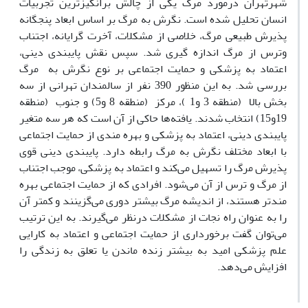
شهرتهران درمورد مرگ یکی از چالش برانگیزترین تجربیات
انسان تحلیل شده است. نگرش به مرگ بر اساس ابعاد پنجگانه
پذیرش طبیعی مرگ، خلاصی از مشکلات، آخرت گرایانه، اجتناب
وترس از مرگ اندازه گیری شد. سپس نقش پایبندی دینی،
اعتماد به پزشکی و حمایت اجتماعی بر نوع نگرش به مرگ
بررسی شد. به این منظور 390 نفر از سالمندان تهرانی از سه
بخش بالا (منطقه 3 و1 )، مرکز (منطقه 8 و5) و جنوب (منطقه
19و15) انتخاب شدند. یافته‌ها حاکی از آن است که هر سه متغیر
پایبندی دینی، اعتماد به پزشکی و بهره مندی از حمایت اجتماعی
با ابعاد مختلف نگرش به مرگ رابطه دارد. پایبندی دینی قوی
پذیرش مرگ را تسهیل می‌کند و اعتماد به پزشکی، موجب اجتناب
از مرگ و ترس از آن می‌شود. افرادی که از حمایت اجتماعی بهره
مندتر هستند، از اندیشه مرگ بیشتر دوری می‌گزینند و کمتر آن
را به عنوان راه نجات از مشکلات درنظر می‌گیرند. به این ترتیب
می‌توان گفت برخورداری از حمایت اجتماعی و اعتماد به کارایی
علم پزشکی امید به بیشتر زنده ماندن یا تعلق به زندگی را
افزایش می‌دهد.