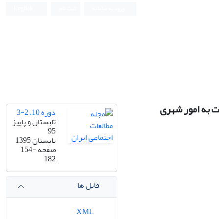
ورود به سامانه
ثبت نام
English
ت به امور شهری
دوره 10، 2-3
تابستان و پاییز
95
تابستان 1395
صفحه
154-
182
فایل ها
XML