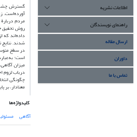
گسترش چشمگی
اطلاعات نشریه
آورده‌است. ز
مردم دربارة 
راهنمای نویسندگان
ارسال مقاله
شدند. نتایج 
در سطح متوسط
است؛ به‌عبار
داوران
میزان آگاهی،
درباب لزوم اح
تماس با ما
چگونگی انتخا
معنادار، بر پا
کلیدواژه‌ها
آگاهی
مسئولی