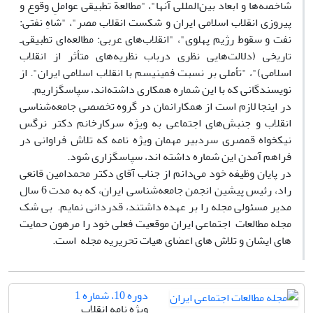
شاخصه‌ها و ابعاد بین‌المللی آنها"، "مطالعة تطبیقی عواملِ وقوع و
پیروزی انقلاب اسلامی ایران و شکست انقلاب مصر"، "شاهِ نفتی:
نفت و سقوط رژیم پهلوی"، "انقلاب‌های عربی: مطالعه‌ای تطبیقی‌ـ
تاریخی (دلالت‌هایی نظری درباب نظریه‌های متأثر از انقلاب
اسلامی)"، "تأملی بر نسبت فمینیسم با انقلاب اسلامی ایران". از
نویسندگانی که با این شماره همکاری داشته‌اند، سپاسگزاریم.
در اینجا لازم است از همکارانمان در گروه تخصصی جامعه‌شناسی
انقلاب و جنبش‌های اجتماعی به ویژه سرکارخانم دکتر نرگس
نیکخواه قمصری سردبیر مهمان ویژه نامه که تلاش فراوانی در
فراهم آمدن این شماره داشته اند، سپاسگزاری شود.
در پایان وظیفه خود می‌دانم از جناب آقای دکتر محمدامین قانعی
راد، رئیس پیشین انجمن جامعه‌شناسی ایران، که به مدت 6 سال
مدیر مسئولی مجله را بر عهده داشتند، قدردانی نمایم. بی شک
مجله مطالعات اجتماعی ایران موقعیت فعلی خود را مرهون حمایت
های ایشان و تلاش های اعضای هیات تحریریه مجله است.
دوره 10، شماره 1
ویژه نامه انقلاب