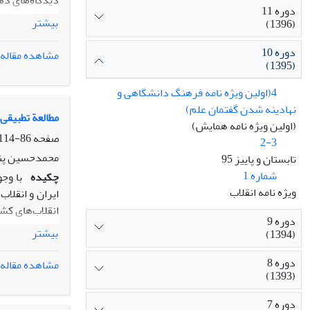
دیدگاه‌های ذه
دوره 11
بر نظریة ولای
بیشتر
(1396)
اسلامی، واحده
اصل ولایت فقی
دوره 10
مشاهده مقاله
(1395)
4(اولین ویژه نامه فرهنگ دانشگاهی و
نهادینه شدن گفتمان علم)
مطالعة تطبیقی
(اولین ویژه نامه همایش)
صفحه
86-114
2-3
محمدحسین پناه
تابستان و پاییز 95
شماره 1
چکیده
با وج
ویژه نامه انقلاب
ایران و انقلا
انقلاب‌های کش
دوره 9
تطبیقی بررسی 
بیشتر
(1394)
عوامل پنج‌گان
برای استقرار
دوره 8
مشاهده مقاله
(1393)
بالابردن قدرت
دوره 7