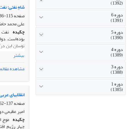
(1392)
شاهِ نفتی: نفت
دوره 6
صفحه
115-136
(1391)
علی محمد حاض
چکیده
نفت ا
دوره 5
(1390)
بوده‌است. دولت
نوسان این درآ
دوره 4
نقشی مهم در آ
(1389)
بیشتر
به‌روش تاریخی
سلسلة پهلوی ب
دوره 3
مشاهده مقاله
(1388)
اصلی و اساسی 
دلایل سقوط روا
دوره 1
(1385)
انقلابهای عربی
صفحه
137-162
امیر عظیمی دو
چکیده
موج ا
چهار رژیم اق