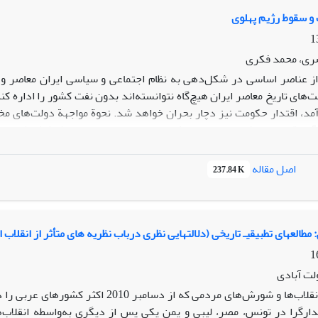
 و سقوط رژیم پهلوی
ری، محمد فکری
ز عناصر اساسی در شکل‌دهی به نظام اجتماعی و سیاسی ایران معاصر و نی
‌های تاریخ معاصر ایران هیچ‌گاه نتوانسته‌اند بدون نفت کشور را اداره ک
مد، اقتدار حکومت نیز دچار بحران خواهد شد. نحوة مواجهة دولت‌های مخت
یندة دولت داشته‌است. برای اثبات این‌مدعا، در این مقاله کوشش شده‌ا
 و با استفاده از نظریة روان‌شناختی ماروین زونیس به تحلیل دوران حکوم
ه شخص شاه و نقش کانونی او در رژیم، طبیعتاً ویژگی‌های شخصیتی و روانی 
اصل مقاله
237.84 K
قدرت شاه بود و طبق نظریة زونیس، دو رکن از چهار رکن اساسی شخصیت شاه
نی شاه و به‌تبع آن نظامِ متکی بر شخصِ شاه، بحران‌های نفتیِ منتهی به تزلز
: مطالعهای تطبیقیـ تاریخی (دلالتهایی نظری درباب نظریه های متأثر از انقلاب 
لت آبادی
نقلاب‌ها و شورش
های مردمی که از دسامبر 2010 اکثر کشورهای عربی را در برگرفت از رخدادهای نادر تاریخی محسوب می
تدارگرا در تونس، مصر، لیبی و یمن یکی پس از دیگری به