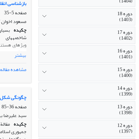
(1404)
پیامدهای این 
بازشناسی انقلا
منطقه خواهد ب
صفحه
5-35
دوره 18
انقلاب در ایر
(1403)
مسعود اخوان 
در نظریه پردا
چکیده
بسیاری
دوره 17
مفارقت، آن‌هم
شاخصه­های
(1402)
ویژه­ای هستند 
دوره 16
ویژگی­هایی دار
بیشتر
(1401)
اندکی از
انقلاب­ها را می
دوره 15
مشاهده مقاله
جامعۀ بین­المل
(1400)
هم، پس از سال
دوره 14
شاخصه­ها و
(1399)
ویژگی­هایی برا
چگونگی شکل گ
مطالعه و بررسی 
دوره 13
صفحه
36-85
(1398)
سید علیرضا ب
چکیده
مقالة
دوره 12
(1397)