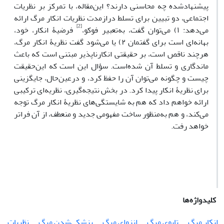
پیشنهادشده چه محاسنی دارند؟ این‌مقاله، با تمرکز بر نظریات
اجتماعی، دو تبیین برای تسلط درازمدت نظریات انکار مرگ ارائه
[2]
می‌دهد: ۱) می‌توان گفت، به‌تعبیر فوکو،
فرضیۀ انکار، خود،
بهانه‌ای است برای گفتمان ۲) یا می‌شود گفت نظریۀ انکار مرگ،
هرچند ناقص است، بر حقیقتی انکارناپذیر مبتنی است که باعث
ماندگاری و تسلط آن شده‌است. سؤال این است که این‌حقیقت
چیست و چگونه می‌توان آن را حفظ کرد، و درعین‌حال، جایگزینی
برای نظریۀ انکار پیدا کرد. در بخش نتیجه‌گیری، نظریه‌ای ترکیبی
ارائه خواهم داد که هم به شایستگی‌های نظریۀ انکار مرگ توجه
می‌کند، و هم به‌منظور ساخت مفهومی جدید و منعطف، از آن فراتر
خواهد رفت.
کلیدواژه‌ها
انکار مرگ
تابوی مرگ
انزوای مرگ
پزشکی‌شدن مرگ
نظریات