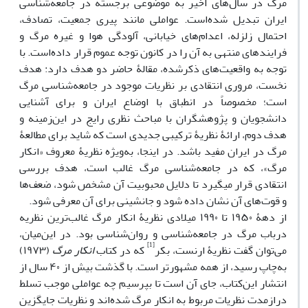
مرگ در سال‌های اخیر به موضوعی برجسته در جامعه‌شناسی
ایران تبدیل شده‌است. عواملی مانند پیری جمعیت، تصادف،
احتمال زلزله، اعدام‌های خیابانی، آلودگی هوا و غیره مرگ و
فرایندهای منتهی به آن را در کانون توجه عموم قرار داده‌است. با
توجه به واقعیت‌های ذکرشده، مقالۀ حاضر دو هدف دارد: هدف
نخست، مروری انتقادی بر نظریات موجود در جامعه‌شناسی مرگ
است؛ مخصوصاً در انطباق با اوضاع ایران و برای آشنایی
دانشجویان و پژوهشگران با مباحث نظری رایج در این‌زمینه و
هدف دوم، ارائۀ نظریۀ ترکیبی جدیدی است که شاید برای مطالعۀ
مرگ در ایران مفید باشد. در اینجا، به‌ویژه نظریۀ معروف «انکار
مرگ»، که در جامعه‌شناسی مرگ غالب است، هدف بررسی
انتقادی قرار می­گیرد تا دلایل محبوبیت آن مشخص شود، ضعف‌ها
و قو‌ت‌های آن نشان داده شود و جانشینی برای آن معرفی شود.
از دهۀ ۱۹۵۰ تا ۱۹۹۰ میلادی نظریۀ انکار مرگ غالب‌ترین نظریه
درباب مرگ در جامعه‌شناسی و روان‌شناسی بود. در این‌میان،
[1]
می‌توان گفت نظریۀ ارنست، بکر
که در کتاب
انکار مرگ
(۱۹۷۳)
به‌چاپ رسید، از همه مشهورتر است. با گذشت بیش از ۴۰ سال از
انتشار این‌کتاب، جای آن است تا بپرسیم چه عواملی موجب تسلط
درازمدت نظریات مربوط به انکار مرگ شده‌اند و نظریات جایگزین