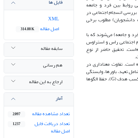
فایل ها
ی روابط بین فرد و جامعه
. بررسی انسجام اجتماعی در
XML
ه دانشجویان) مطلوب برخی
اصل مقاله
314.88 K
د و جامعه) می‌شوند که با
ام اجتماعی راس و استراوس
سابقه مقاله
‌است. تحقیق حاضر از نوع
انشجویان زیاد (72درصد) ارزیابی شده است. تفاوت معناداری در
هم رسانی
امل تعهد، باورها، وابستگی
و درگیری گزارش شده که براساس مدل پارسونز (AGIL) به‌ترتیب متناظر کارکردهای کسب هدف (G)، حفظ الگوها
ارجاع به این مقاله
آمار
تعداد مشاهده مقاله
2,097
تعداد دریافت فایل
1,237
اصل مقاله