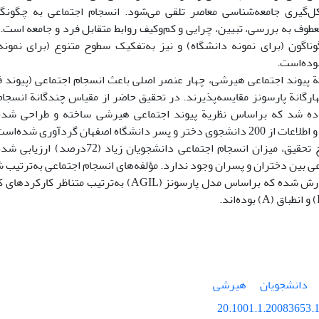
ل‌گیری جامعه‌شناسی معاصر تلقی می‌شود. انسجام اجتماعی به چگونگ
عطوف به بررسی، تبیین، چرایی و کم‌وکیف روابط متقابل فرد و جامعه است
وناگون (برای نمونه دانشگاه) و نیز به‌تفکیک سطوح متنوع (برای نمون
وده‌است.
 پیوند اجتماعی هیرشی، چهار عنصر اصلی باعث انسجام اجتماعی (پیوند فر
ارگانة پارسونز مقایسه‌پذیرند. در تحقیق حاضر از مقیاس چندگانة انسج
استفاده شد که براساس نظریة پیوند اجتماعی هیرشی ساخته و طراحی شده
و پسر دانشگاه اصفهان گردآوری شده‌است.
براساس نتایج تحقیق، میزان انسجام اجتماعی د
ی بین دختران و پسران وجود ندارد. مؤلفه‌های انسجام اجتماعی به‌ترتیب ش
دانشجویان
هیرشی
20.1001.1.20083653.1