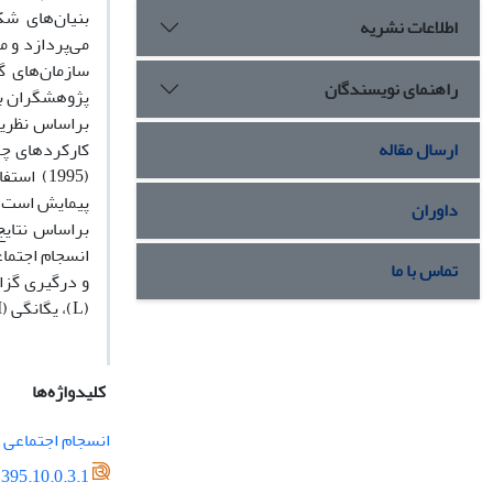
بنیان‌های شک
اطلاعات نشریه
می‌پردازد و م
سازمان‌های گ
راهنمای نویسندگان
پژوهشگران ب
براساس نظریة
ارسال مقاله
کارکردهای چه
(1995) 
پیمایش است و اطلاعات از 200 دانشجوی دختر 
داوران
انسجام اجتماع
تماس با ما
(L)، یگانگی (I) و انطباق (A) بوده‌اند.
کلیدواژه‌ها
انسجام اجتماعی
395.10.0.3.1