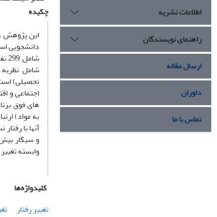
چکیده
اطلاعات نشریه
این پژوهش در
راهنمای نویسندگان
دانشجویی است
شام
ارسال مقاله
شامل نظریه 
تحصیلی) است.
داوران
اجتماعی و اقت
های فوق برنا
به مواد) ارتب
تماس با ما
آنها با رفتار
و سیگار بیش 
وابسته تغییر 
کلیدواژه‌ها
تغییر رفتار
تغ