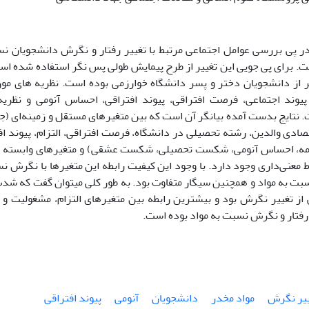
 پی بررسی عوامل اجتماعی مرتبط با تغییر رفتار و نگرش دانشجویان نس
. برای پی جویی این تغییر از طرح پیمایش طولی پس نگر استفاده شده اس
ل 299 نفر از دانشجویان دختر و پسر دانشگاه خوارزمی بوده است. نظریه­ های
پیوند اجتماعی، فرصت افتراقی، پیوند افتراقی، احساس آنومی و نظر
 نتایج بدست آمده بیانگر آن است که بین متغیرهای مستقل و زمینه‌ای (ج
صادی والدین، رشته تحصیلی در دانشگاه، فرصت افتراقی، التزام، پیوند ا
مه، احساس آنومی، شکست تحصیلی، شکست عشقی) و متغیرهای وابسته (ت
اط معنی‌داری وجود دارد. با وجود این کیفیت رابطه این متغیرها با نگرش ن
 نسبت به مواد و همچنین سیگار متفاوت بود. به طور کلی می­توان گفت که شد
از تغییر نگرش بود و بیشترین رابطه بین متغیرهای التزام، مشغولیت و
رفتار و نگرش نسبت به مواد بوده است.
ییر نگرش
مواد مخدر
دانشجویان
آنومی
پیوند افتراقی