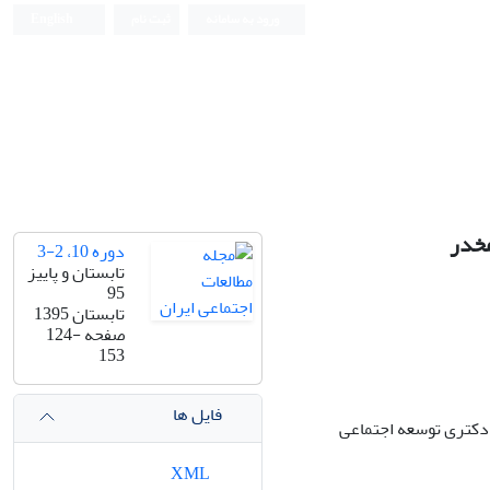
ورود به سامانه
ثبت نام
English
مخدر
دوره 10، 2-3
تابستان و پاییز
95
تابستان 1395
صفحه
124-
153
فایل ها
دکتری توسعه اجتماعی
XML