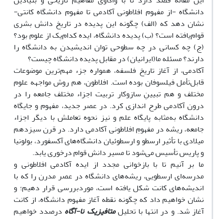
این مقاله قصد دارد تا با واکاوی مفاهیم تاریخی و بنیادین
دانشگاه -از مفهوم افلاطونی آکادمی تا مفهوم دانشگاه کانتی-
نشان دهد که (الف) چگونه این پدیده در تاریخ دانش بشری
قوام‌یافته است؟ (ب) پدیده دانشگاه، ایده کدام‌یک از علوم بود؟
(ج) چه کسانی در چه سطوحی توان اندیشیدن به دانشگاه را
دارند؟ مسئله ما(ایرانیان) در مقابل پدیده دانشگاه چیست؟
آکادمی، از آغاز تاریخ فلسفه، همواره جزء مهم‌ترین موضوعات
قابل‌تأمل فیلسوفان بوده است. افلاطون، هم روش مواجهه علوم
مختلف و هم تبیینِ سازوکار تربیت اجزاء مختلف جامعه را در
درون آکادمی طرح اندازی کرد. در عصر جدید، مفهوم و جایگاه
دانشگاه به‌مثابه پایگاه علم و نیز نحوه تعاملش با دیگر اجزاء
جامعه، ریشه در مفهومِ افلاطونی آکادمی دارد. در قرن سیزدهم
میلادی با تأثیر ارسطو و ارسطوئیان دانشگاه‌های آکسفورد، بولونیا
و پاریس تأسیس می‌شود تا مسیر دانش قوام درخوری یابد.
ما بر آنیم تا با بازخوانی مجدد از ایده آکادمی افلاطونی و
مدرسه‌ای ارسطویی، ریشه‌های دانشگاه در عصر مدرن را که با
اندیشه‌های کانت شکل یافته است، موردبررسی قرار دهیم؛ و
نشان خواهیم داد که چگونه نقطه آغاز مفهوم دانشگاه، از کانت
آغاز شد. و در انتها با تحلیل
متافیزیک نا-آگاه
درصدد خواهیم