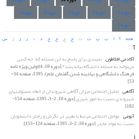
دوره 7
دوره 6
دوره 5
دوره 4
دوره 3
دوره 1
همه
آ
ا
ب
پ
ت
ث
ج
چ
ح
خ
د
ذ
ر
ز
ژ
س
آ
آکادمیِ افلاطون
تمهیدی برای پاسخ به این مسئله که: چه کسی
می‌تواند به مسئله دانشگاه بیاندیشد؟
[دوره 10، 4(اولین ویژه نامه
فرهنگ دانشگاهی و نهادینه شدن گفتمان علم)، 1395، صفحه 34-
53]
آگاهی
تحلیل اجتماعی میزان آگاهی شهروندان از ابعاد مسئولیتهای
شهروندی نسبت به امور شهری
[دوره 10، 2-3، 1395، صفحه 154-
182]
آنومی
عوامل اجتماعی مرتبط با تغییر در نگرش و رفتار دانشجویان
نسبت به مواد مخدر
[دوره 10، 2-3، 1395، صفحه 124-153]
ا