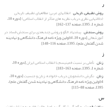
ر
روش تطبیقی‌ـ تاریخی
انقلابهای عربی: مطالعهای تطبیقیـ تاریخی
(دلالتهایی نظری درباب نظریه های متأثر از انقلاب اسلامی)
[دوره 10،
شماره 1، 1395، صفحه 137-162]
روش سنجش
پیشنهاد الگو و روشی چندبعدی برای سنجش فساد در
آموزشعالی
[دوره 10، 4(اولین ویژه نامه فرهنگ دانشگاهی و نهادینه
شدن گفتمان علم)، 1395، صفحه 116-148]
ز
زنان
تأملی بر نسبت فمینیسم با انقلاب اسلامی ایران
[دوره 10،
شماره 1، 1395، صفحه 163-183]
زنان
نگرش دانشجویان درباب خانواده، زنان و جنسیت
[دوره 10،
4(اولین ویژه نامه فرهنگ دانشگاهی و نهادینه شدن گفتمان علم)،
1395، صفحه 88-115]
س
ساخت قدرت
چگونگی شکل گیری اصل ولایت فقیه به منزلة ساخت