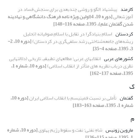
کارمند
پیشنهاد الگو و روشی چندبعدی برای سنجش فساد در
آموزشعالی
[دوره 10، 4(اولین ویژه نامه فرهنگ دانشگاهی و نهادینه
شدن گفتمان علم)، 1395، صفحه 116-148]
کردستان
اسلام بنیادگرا در تقابل با اسلام صوفیانه (تحلیل
ریشه‌های جامعه‌شناختی رشد سلفی‌گری در کردستان)
[دوره 10، 2-
3، 1395، صفحه 4-35]
کشورهای عربی
انقلابهای عربی: مطالعهای تطبیقیـ تاریخی (دلالتهایی
نظری درباب نظریه های متأثر از انقلاب اسلامی)
[دوره 10، شماره 1،
1395، صفحه 137-162]
گ
گفتمان
تأملی بر نسبت فمینیسم با انقلاب اسلامی ایران
[دوره 10،
شماره 1، 1395، صفحه 163-183]
م
ماروین زونیس
شاهِ نفتی: نفت و سقوط رژیم پهلوی
[دوره 10، شماره
1، 1395، صفحه 115-136]