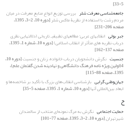
5-33]
جامعه‌شناسی معرفت شلر
بررسی توزیع انواع منابع معرفت در میان
مردم رشت با استفاده از نظریۀ ماکس شلر
[دوره 10، 2-3، 1395،
صفحه 206-231]
جبر بولی
انقلابهای عربی: مطالعهای تطبیقیـ تاریخی (دلالتهایی نظری
درباب نظریه های متأثر از انقلاب اسلامی)
[دوره 10، شماره 1، 1395،
صفحه 137-162]
جنسیت
نگرش دانشجویان درباب خانواده، زنان و جنسیت
[دوره 10،
4(اولین ویژه نامه فرهنگ دانشگاهی و نهادینه شدن گفتمان علم)،
1395، صفحه 88-115]
جهان‌وطنی ­گرایی
بازشناسی انقلاب‌های بزرگ با تأکید بر شاخصه‌ها و
ابعاد بین‌المللی آنها
[دوره 10، شماره 1، 1395، صفحه 5-35]
ح
حمایت اجتماعی
نگرش به مرگ نمونه‌ای منتخب از سالمندان
شهرتهران
[دوره 10، 2-3، 1395، صفحه 77-101]