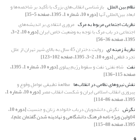
نظام بین­ الملل
بازشناسی انقلاب‌های بزرگ با تأکید بر شاخصه‌ها و
ابعاد بین‌المللی آنها
[دوره 10، شماره 1، 1395، صفحه 5-35]
نظریات اجتماعی مربوط به مرگ
مروری انتقادی بر اندیشه‌های
اجتماعی در باب مرگ با توجه به وضعیت خاص ایران
[دوره 10، 2-3،
1395، صفحه 36-56]
نظریۀ زمینه ­ای
روایت دختران 45 سال به بالای شهر تهران از علل
تجرد قطعی
[دوره 10، 2-3، 1395، صفحه 102-123]
نفت
شاهِ نفتی: نفت و سقوط رژیم پهلوی
[دوره 10، شماره 1، 1395،
صفحه 115-136]
نقش نیروهای نظامی در انقلاب‌ها
مطالعة تطبیقی عواملِ وقوع و
پیروزی انقلاب اسلامی ایران و شکست انقلاب مصر
[دوره 10، شماره 1،
1395، صفحه 86-114]
نگرش
نگرش دانشجویان درباب خانواده، زنان و جنسیت
[دوره 10،
4(اولین ویژه نامه فرهنگ دانشگاهی و نهادینه شدن گفتمان علم)،
1395، صفحه 88-115]
و