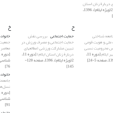
 دربارة زنان استان
[دوره 11، 2(ویژه ایلام)، 1396،
ح
خ
امعه شناختی
حمایت اجتماعی
بررسی نقش
خانوادة
ملی و هویت قومی
حمایت اجتماعی و مصرف ورزش در
جمعیت 
ساس محرومیت نسبی
تبیین مشارکت ورزشی (مطالعهای
معاصر ب
ر ایلام
[دوره 11،
دربارة زنان استان ایلام)
[دوره 11،
2(ویژه ایلام)، 1396، صفحه 120-
76]
145]
خانوادة
جامعه‌
نسل‌های
91]
خانوادة