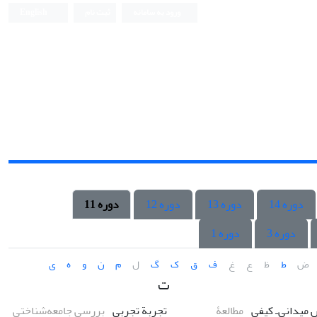
ورود به سامانه
ثبت نام
English
دوره 14
دوره 13
دوره 12
دوره 11
دوره 3
دوره 1
ض
ط
ظ
ع
غ
ف
ق
ک
گ
ل
م
ن
و
ه
ی
ت
میدانی‌ـ کیفی
مطالعۀ
تجربة تجربی
بررسی جامعه‌شناختی