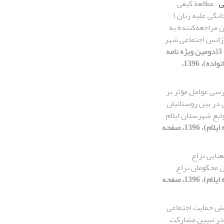
ی
مطالعة کیفی
گی علیه زنان (
ن مراجعه‌کننده به
ژانس اجتماعی شهر
[دوره 11، 3(دومین ویژه نامه
جامعه شناسی خانواده)، 1396،
سی عوامل مؤثر بر
در بین روستائیان
وابع شهرستان ایلام
[دوره 11، 2(ویژه ایلام)، 1396، صفحه
عنایی نزاع
ن محکومان نزاع
[دوره 11، 2(ویژه ایلام)، 1396، صفحه
ش حمایت اجتماعی
ر تبیین مشارکت