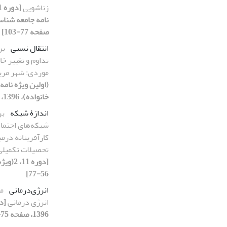
زناشویی
صفحه 77-103]
انتقال نسبی
بر
تداوم و تغییر خا
موردی: شهر مری
(اولین ویژه نام
خانواده)، 1396، صفحه 145-169]
اندازۀ شبکه
بر
شبکه‌های اجتماع
کارآفرینانه درم
تحصیلات تکمیلی 
56-77]
انرژی‌درمانی
مط
انرژی درمانی
1396، صفحه 75-100]