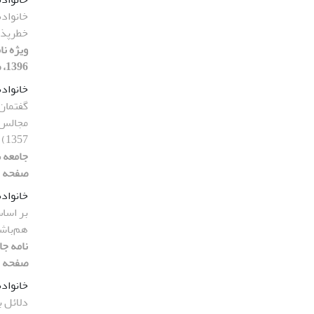
خانواده
خطرپذی
ویژه نا
1396، صفحه 33-54]
خانواده
گفتمان 
1357)
صفحه 5-35]
خانواده
بر اساس
هم‌باش
صفحه 92-119]
خانواده
دلائل 