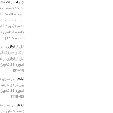
اورژانس اجتماع
پدیده خشونت خان
مورد مطالعه: زنا
مرکز خدمات اور
ایلام )
صفحه 5-32]
ایل ارکوازی
برر
ارتقای سرزندگی 
ایل ارکوازی از ت
78-97]
ایلام
بازسازی م
بین‌فردی درمیا
98-119]
ایلام
بررسی نق
و مصرف ورزش د