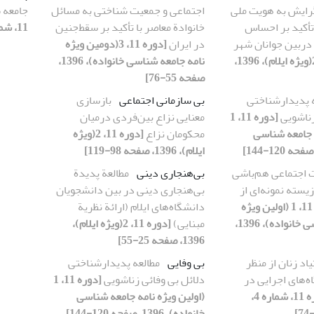
رایش به هویت ملی
اجتماعی و جمعیت شناختی به مسائل
جامعه 
تأکید بر احساس
خانوادة معاصر با تأکید بر سقط‌جنین
11، شماره 4، 1396، صفحه 75-100]
ربین جوانان شهر
در ایران
[دوره 11، 3(دومین ویژه
[دوره 11، 2(ویژه ایلام)، 1396،
نامه جامعه شناسی خانواده)، 1396،
صفحه 55-76]
 پدیدارشناختی
بی­ سازمانی اجتماعی
بازسازی
زناشویی
[دوره 11، 1
معنایی نزاع بین‌فردی درمیان
ه جامعه شناسی
محکومان نزاع
[دوره 11، 2(ویژه
ایلام)، 1396، صفحه 98-119]
اجتماعی هم‌باشی
بی‌هنجاری دینی
مطالعة پدیدة
یسته نمونه‌ای از
بی‌هنجاری دینی در بین دانشجویان
[دوره 11، 1 (اولین ویژه
دانشگاه‌های ایلام (ارائة نظریة
نامه جامعه شناسی خانواده)، 1396،
مبنایی)
[دوره 11، 2(ویژه ایلام)،
1396، صفحه 25-55]
یاد زنان از منظر
بی وفایی
مطالعه پدیدارشناختی
‌های اجرایی در
دلائل بی وفائی زناشویی
[دوره 11، 1
[دوره 11، شماره 4،
(اولین ویژه نامه جامعه شناسی
خانواده)، 1396، صفحه 120-144]