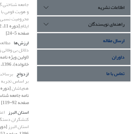
جامعه شناختی گ
اطلاعات نشریه
و هویت قومی با 
محرومیت نسبی د
راهنمای نویسندگان
ایلام
صفحه 5-24]
ارسال مقاله
ارزش‌ها
مطالعه
دلائل بی وفائی 
(اولین ویژه نام
داوران
خانواده)، 1396، صفحه 120-144]
تماس با ما
ازدواج
برساخت 
بر اساس تجربه ز
هم‌باشان
صفحه 92-119]
استان البرز
اعت
کنشگران دستگاه
استان البرز
1396، صفحه 52-74]