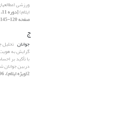
ورزشی (مطالعهای
ایلام)
صفحه 120-145]
ج
جوانان
تحلیل ج
گرایش به هویت 
با تأکید بر اح
دربین جوانان شه
2(ویژه ایلام)، 1396، صفحه 5-24]