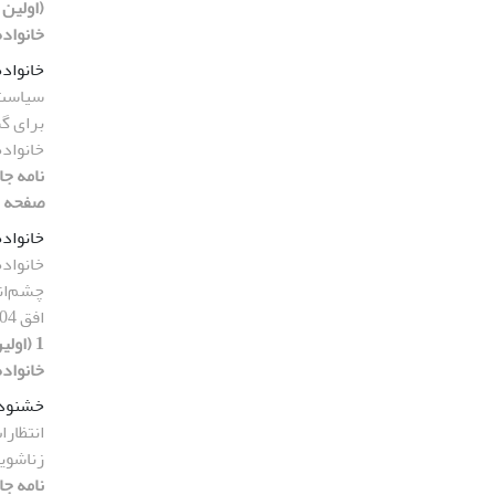
(اولین 
خانواده)، 1396، صفحه
خانواده
سیاست‌گ
برای گ
خانواد
صفحه 104-125]
خانواد
خانواد
چشم‌ان
افق 1404 هجری شمسی"
1 (اول
خانواده)، 1396، صفح
خشنودی
انتظارا
زناشوی