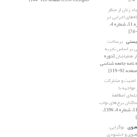
اد زنان از منظر
‌های اجرایی در
[دوره 11، شماره 4،
زیستی
برساخت
ی بر اساس تجربه
از هم‌باشان
[دوره
 ویژه نامه جامعه شناسی
امنیت و مشارکت
مواجهه با
له‌ای (مطالعة
کنان برج‌های نواب
[دوره 11، شماره 4، 1396،
معنوی
نوگرایی،
‌معنوی و خشنودی