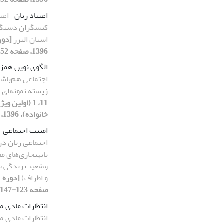
اعتیاد زنان
اعتی
کنشگران دستگاه
استان البرز
1396، صفحه 52-74]
الگوی نوین هم­
اجتماعی هم‌باش
زیسته نمونه‌ای 
11، 1 (اولین
خانواده)، 1396، صفحه 92-119]
امنیت اجتماعی
اجتماعی زنان در 
نابهنجاری‌های مح
وضعیت زندگی سا
و اطراف)
صفحه 123-147]
انتظارات مادی‌ـ‌
انتظارات مادی‌ـ