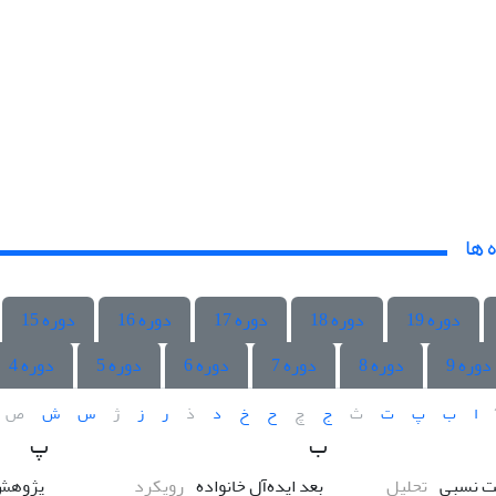
 ها
دوره 19
دوره 18
دوره 17
دوره 16
دوره 15
دوره 9
دوره 8
دوره 7
دوره 6
دوره 5
دوره 4
ا
ب
پ
ت
ث
ج
چ
ح
خ
د
ذ
ر
ز
ژ
س
ش
ص
ب
پ
ت نسبی
تحلیل
بعد ایده‌آل خانواده
رویکرد
پژوهش 