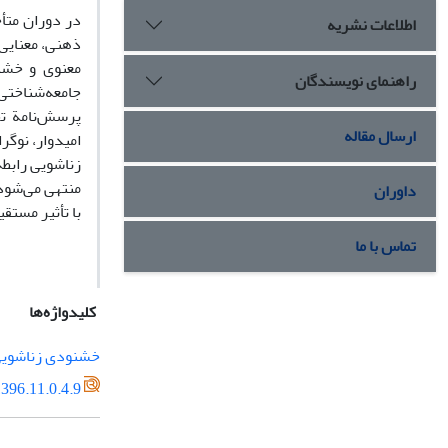
در دوران متأخ
اطلاعات نشریه
ذهنی، معنایی،
معنوی و خشن
راهنمای نویسندگان
پرسش‌نامة تح
ارسال مقاله
امیدوار، نوگر
زناشویی رابطه
منتهی می‌شود.
داوران
با تأثیر مستقیم و غیرمستقیم 22/0درصد وا
تماس با ما
کلیدواژه‌ها
خشنودی زناشوی
396.11.0.4.9