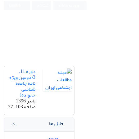
ورود به سامانه
ثبت نام
English
دوره 11،
3(دومین ویژه
نامه جامعه
شناسی
خانواده)
پاییز 1396
صفحه
77-103
فایل ها