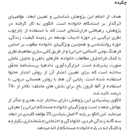
چکیده
هدف از انجام این پژوهش شناسایی و تعیین ابعاد، مؤلفه­های
اثرگذار بر استحکام خانواده است. الگوی به کار گرفته در
پژوهش، رهیافتی فرارشته‌ای است که با استفاده از چارچوب
نظری ترکیبی در حوزه ادبیات توسعه در زمینه کیفیت زندگی،
حوزه روانشناسی و همچنین ویژگی­های خانواده مطلوب بر اساس
فرهنگ بومی )اسلامی-ایرانی( و از طریق کمّی سازی مفاهیم نظری
با کمک فراتحلیل مطالعات خانواده، فازهای دلفی و تحلیل عاملی
صورت پذیرفته است. ابزارگردآوری داده­ها پرسشنامه محقّق
ساخته است که برای تعیین اعتبار آن از روش اعتبار محتوا
استفاده شده است. پایایی آن هم با روش همسانی درونی با
استفاده از آلفا کرون باخ برای بخش های مختلف؛ بالاتر از %74
درصد تائید شد.
الگوی پیشنهادی این پژوهش دارای ساختار چند بعدی و متأثر از
عوامل متعدد است و ویژگی­های خانواده مستحکم ایرانی را معرفی
می­نماید .این الگو بر پایه ۴ اصل بنیادین،29 مؤلفه کلیدی در ابعاد
سه گانه زندگی فردی، خانوادگی و اجتماعی؛چشم­اندازی یکپارچه
و کل­نگرانه درباره خانواده مستحکم ارائه می­دهد.