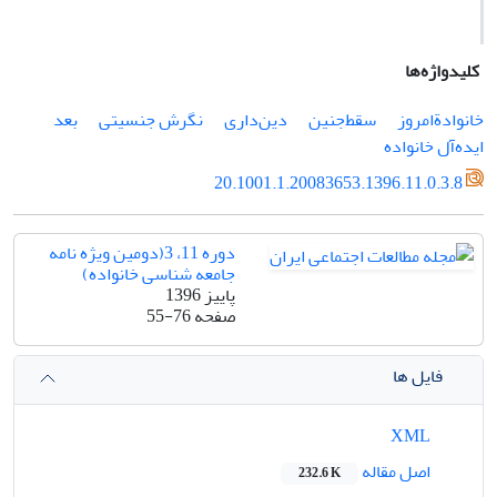
کلیدواژه‌ها
خانوادةامروز
سقط‌جنین
دین‌داری
نگرش جنسیتی
بعد
ایده‌آل خانواده
20.1001.1.20083653.1396.11.0.3.8
دوره 11، 3(دومین ویژه نامه
جامعه شناسی خانواده)
پاییز 1396
صفحه
55-76
فایل ها
XML
اصل مقاله
232.6 K