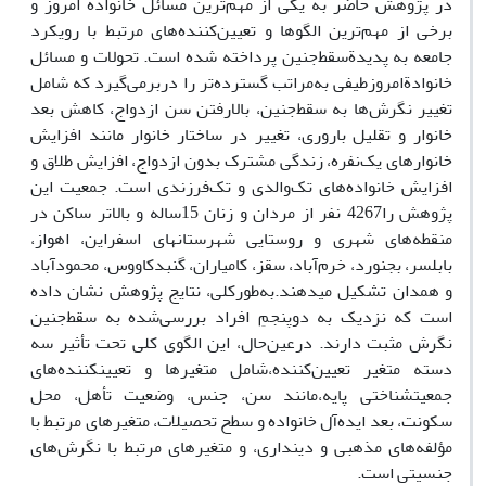
در پژوهش حاضر به یکی از مهم‌ترین مسائل خانوادة امروز و
برخی از مهم‌ترین الگوها و تعیین‌کننده‌های مرتبط با رویکرد
جامعه به پدیدةسقط‌جنین پرداخته شده است. تحولات و مسائل
خانوادةامروزطیفی به‌مراتب گسترده‌تر را دربرمی‌گیرد که شامل
تغییر نگرش‌ها به سقط‌جنین، بالارفتن سن ازدواج، کاهش بعد
خانوار و تقلیل باروری، تغییر در ساختار خانوار مانند افزایش
خانوارهای یک‌نفره، زندگی مشترک بدون ازدواج، افزایش طلاق و
افزایش خانواده‌های تک‌والدی و تک‌فرزندی است. جمعیت این
پژوهش را4267 نفر از مردان و زنان 15ساله و بالاتر ساکن در
منقطه‌های شهری و روستایی شهرستانهای اسفراین، اهواز،
بابلسر، بجنورد، خرم‌آباد، سقز، کامیاران، گنبدکاووس، محمودآباد
و همدان تشکیل میدهند.به‌طورکلی، نتایج پژوهش نشان داده
است که نزدیک به دوپنجمِ افراد بررسی‌شده به سقط‌جنین
نگرش مثبت دارند. درعین‌حال، این الگوی کلی تحت تأثیر سه
دسته متغیر تعیین‌کننده،شامل متغیرها و تعیینکننده‌های
جمعیتشناختی پایه،مانند سن، جنس، وضعیت تأهل، محل
سکونت، بعد ایده‌آل خانواده و سطح تحصیلات، متغیرهای مرتبط با
مؤلفه‌های مذهبی و دینداری، و متغیرهای مرتبط با نگرش‌های
جنسیتی است.