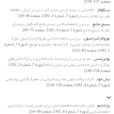
صفحه 137-159]
بریکولاژ
دلالتهایی بر روند فردی شدن امر دینی در ایران: مطالعة
موردی جوانان شیراز
[دوره 7، شماره 1، 1392، صفحه 30-59]
بسیج منابع
بررسی جامعه‌شناختی جنبشِ فتح‌الله گولن برمبنای
نظریة بسیج منابع
[دوره 7، شماره 3، 1392، صفحه 75-99]
بوروکراتیزاسیون
بررسی جامعه شناختی بوروکراتیزاسیون حوزة
علمیة قم با رویکرد وبری1 )فرآیندها، چالشها و موانع(
[دوره 7، شماره
1، 1392، صفحه 81-112]
بومی‌شدن
نقد و بررسی آرای محمد عابدالجابری دربارۀ چالش‌های
تفکر و دانش اجتماعی بومی در جهان اسلام
[دوره 7، شماره 3، 1392،
صفحه 128-149]
بیان خود
اثرات رقابت‌جویی مادی و منزلتی بر مصرف‌گرایی روستایی
[دوره 7، شماره 4، 1392، صفحه 110-136]
پ
پارادایم
تلاش نافرجام جامعه‌شناسان برای تعیین منزلت پارادایمی
جامعه‌شناسی
[دوره 7، شماره 4، 1392، صفحه 30-54]