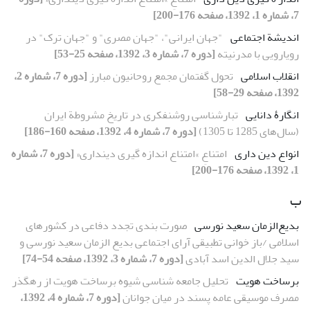
7، شماره 1، 1392، صفحه 176-200]
اندیشة اجتماعی
"جهان ایرانی"، "جهان مصری" و "جهان ترک" در
رویارویی با مدرنیته
[دوره 7، شماره 3، 1392، صفحه 25-53]
انقلاب اسلامی
تحول گفتمان مجمع روحانیون مبارز
[دوره 7، شماره 2،
1392، صفحه 29-58]
انگارۀ دانایی
تبارشناسی روشنفکری در تاریخ مشروطة ایران
(سال‌های 1285 تا 1305)
[دوره 7، شماره 4، 1392، صفحه 160-186]
انواع دین داری
امتناعِ »امتناع اندازه گیری دینداری«
[دوره 7، شماره
1، 1392، صفحه 176-200]
ب
بدیع‌الزمان سعید نورسی
صورت بندی تجدد دفاعی در کشورهای
اسلامی /باز خوانی تطبیقی آرای اجتماعی بدیع الزمان سعید نورسی و
سید جلال الدین اسد آبادی
[دوره 7، شماره 3، 1392، صفحه 54-74]
برساخت هویت
تحلیل جامعه شناسی شیوه برساخت هویت از رهگذر
مصرف موسیقی عامه پسند در میان جوانان
[دوره 7، شماره 4، 1392،