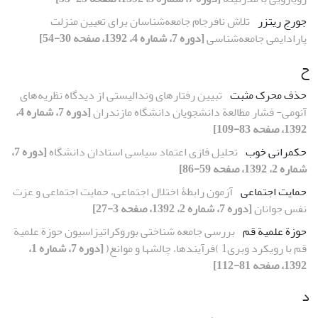
جورج ریتزر
تلاش نافرجام جامعه‌شناسان برای تعیین منزلت
پارادایمی جامعه‌شناسی
[دوره 7، شماره 4، 1392، صفحه 30-54]
ح
حذف محرک مثبت
تبیین رفتارهای وندالیستی از دیدگاه نظریه‌های
آنومی- فشار مطالعة دانشجویان دانشگاه مازندران
[دوره 7، شماره 4،
1392، صفحه 83-109]
حکمرانی خوب
تحلیل فازی اعتماد سیاسی استادان دانشگاه
[دوره 7،
شماره 2، 1392، صفحه 59-86]
حمایت اجتماعی
آزمون رابطۀ اختلال اجتماعی، حمایت اجتماعی و عزت
نفس جوانان
[دوره 7، شماره 2، 1392، صفحه 3-27]
حوزة علمیة قم
بررسی جامعه شناختی بوروکراتیزاسیون حوزة علمیة
قم با رویکرد وبری1 )فرآیندها، چالشها و موانع(
[دوره 7، شماره 1،
1392، صفحه 81-112]
د