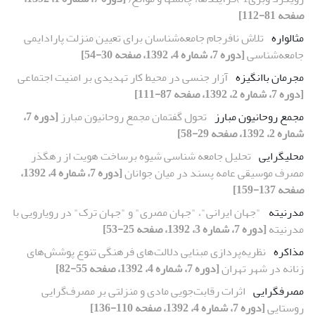
صفحه 81-112]
مثالواره
تلاش نافرجام جامعه‌شناسان برای تعیین منزلت پارادایمی
جامعه‌شناسی
[دوره 7، شماره 4، 1392، صفحه 30-54]
مجرمان باانگیزه
آزار جنسی در محیط کار تهدیدی بر امنیت اجتماعی
[دوره 7، شماره 2، 1392، صفحه 87-111]
مجمع روحانیون مبارز
تحول گفتمان مجمع روحانیون مبارز
[دوره 7،
شماره 2، 1392، صفحه 29-58]
محلی­گرایی
تحلیل جامعه شناسی شیوه برساخت هویت از رهگذر
مصرف موسیقی عامه پسند در میان جوانان
[دوره 7، شماره 4، 1392،
صفحه 137-159]
مدرنیته
"جهان ایرانی"، "جهان مصری" و "جهان ترک" در رویارویی با
مدرنیته
[دوره 7، شماره 3، 1392، صفحه 25-53]
مذاکره
نظریه‌پردازی مبنایی دلالت‌های فرهنگی تنوع پوشش‌های
زنانه در شهر تهران
[دوره 7، شماره 4، 1392، صفحه 55-82]
مصرف‎گرایی
اثرات رقابت‌جویی مادی و منزلتی بر مصرف‌گرایی
روستایی
[دوره 7، شماره 4، 1392، صفحه 110-136]