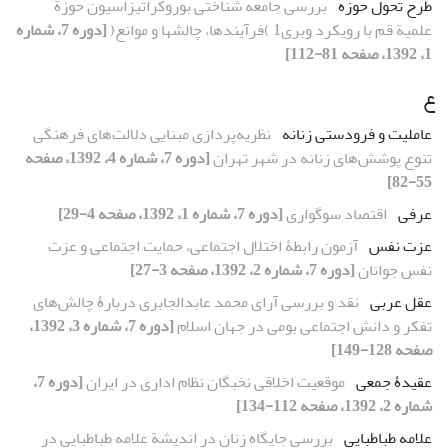
طرح تحول حوزه
بررسی جامعه شناختی بوروکراتیزاسیون حوزة
علمیة قم با رویکرد وبری1 )فرآیندها، چالشها و موانع(
[دوره 7، شماره
1، 1392، صفحه 81-112]
ع
عاملیت و فرودستی زنانه
نظریه‌پردازی مبنایی دلالت‌های فرهنگی
تنوع پوشش‌های زنانه در شهر تهران
[دوره 7، شماره 4، 1392، صفحه
55-82]
عرفی
اقتصاد سوگواری
[دوره 7، شماره 1، 1392، صفحه 4-29]
عزت نفس
آزمون رابطۀ اختلال اجتماعی، حمایت اجتماعی و عزت
نفس جوانان
[دوره 7، شماره 2، 1392، صفحه 3-27]
عقل عربی
نقد و بررسی آرای محمد عابدالجابری دربارۀ چالش‌های
تفکر و دانش اجتماعی بومی در جهان اسلام
[دوره 7، شماره 3، 1392،
صفحه 128-149]
عقیدۀ جمعی
موقعیت اخلاقی نخبگان نظام اداری در ایران
[دوره 7،
شماره 2، 1392، صفحه 112-134]
علامه طباطبایی
بررسی جایگاه زنان در اندیشة علامه طباطبایی در