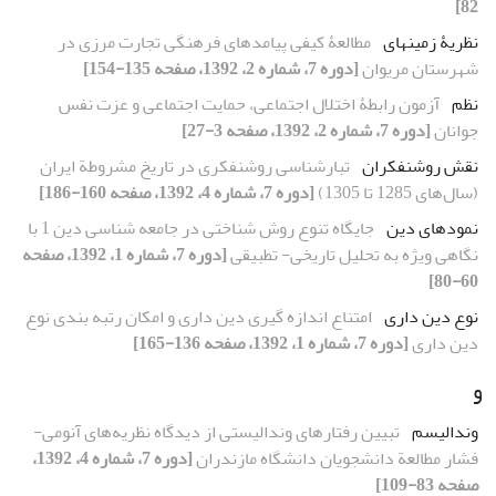
82]
نظریۀ زمینهای
مطالعۀ کیفی پیامدهای فرهنگی تجارت مرزی در
شهرستان مریوان
[دوره 7، شماره 2، 1392، صفحه 135-154]
نظم
آزمون رابطۀ اختلال اجتماعی، حمایت اجتماعی و عزت نفس
جوانان
[دوره 7، شماره 2، 1392، صفحه 3-27]
نقش روشنفکران
تبارشناسی روشنفکری در تاریخ مشروطة ایران
(سال‌های 1285 تا 1305)
[دوره 7، شماره 4، 1392، صفحه 160-186]
نمودهای دین
جایگاه تنوع روش شناختی در جامعه شناسی دین 1 با
نگاهی ویژه به تحلیل تاریخی- تطبیقی
[دوره 7، شماره 1، 1392، صفحه
60-80]
نوع دین داری
امتناع اندازه گیری دین داری و امکان رتبه بندی نوع
دین داری
[دوره 7، شماره 1، 1392، صفحه 136-165]
و
وندالیسم
تبیین رفتارهای وندالیستی از دیدگاه نظریه‌های آنومی-
فشار مطالعة دانشجویان دانشگاه مازندران
[دوره 7، شماره 4، 1392،
صفحه 83-109]