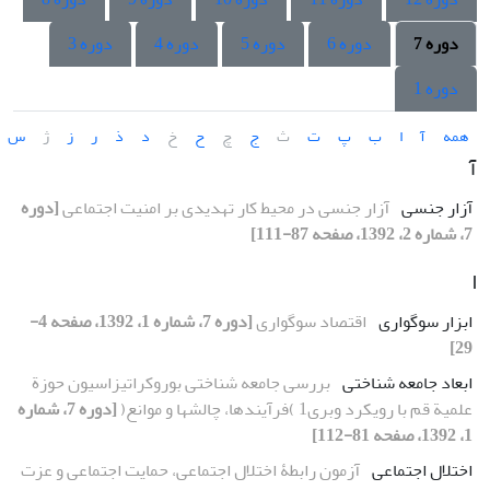
دوره 7
دوره 6
دوره 5
دوره 4
دوره 3
دوره 1
همه
آ
ا
ب
پ
ت
ث
ج
چ
ح
خ
د
ذ
ر
ز
ژ
س
آ
آزار جنسی
آزار جنسی در محیط کار تهدیدی بر امنیت اجتماعی
[دوره
7، شماره 2، 1392، صفحه 87-111]
ا
ابزار سوگواری
اقتصاد سوگواری
[دوره 7، شماره 1، 1392، صفحه 4-
29]
ابعاد جامعه شناختی
بررسی جامعه شناختی بوروکراتیزاسیون حوزة
علمیة قم با رویکرد وبری1 )فرآیندها، چالشها و موانع(
[دوره 7، شماره
1، 1392، صفحه 81-112]
اختلال اجتماعی
آزمون رابطۀ اختلال اجتماعی، حمایت اجتماعی و عزت