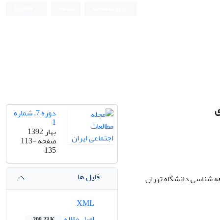
ورود به سامانه
ثبت نام
English
ی
دوره 7، شماره
1
بهار 1392
صفحه
113-
135
فایل ها
ه شناسی دانشگاه تهران
XML
اصل مقاله
208.23 K