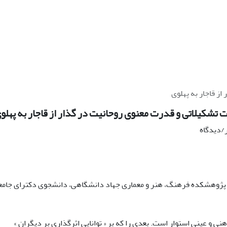
ز قاجار به پهلوی
 تشکیلاتی و قدرت معنوی روحانیت در گذار از قاجار به پهلو
ر/دیدگاه
پژوهشکده فرهنگ، هنر و معماری جهاد دانشگاهی، دانشجوی دکترای جامع
نی و عینی استوار است. بعدی را که بر « تواناییِ اثرگذاری بر دیگران »