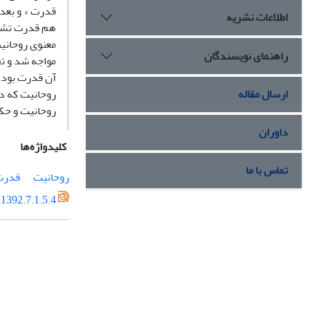
قدرت » و بعدی
اطلاعات نشریه
هم قدرت تشکی
معنوی روحانی
راهنمای نویسندگان
مواجه شد و تح
آن قدرت بود.
ارسال مقاله
روحانیت که در
روحانیت و حک
داوران
کلیدواژه‌ها
تماس با ما
روحانیت
قدرت
1392.7.1.5.4