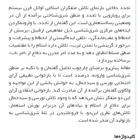
تجدد دفاعی بازنمای تلاش‌ متفکران اسلامی اوائل قرن بیستم
برای رویارویی با تجدد و منطق شرق‌شناختی برآمده از آن در
وضعیتی پسااستعماری است. این گفتمان از تجدد، با وارونه‌کردن
ایده‌های مرکزی شرق‌شناسی ذیل مفاهیمی ازقبیل «پرسش از
انحطاط و عقب‌ماندگی»، «تلقی ایده‌آلیستی از انحطاط و پیشرفت» و
«برخورد گزینشی با تمدن غرب»، تلاش دارد اسلام را با مقتضیات
منطق مسلط انطباق دهد و به مدد امر مدرن به دفاع از «امر ناب»
برساخته بپردازد.
مقالۀ پیش‌رو برمبنای چارچوب تحلیل گفتمان و با تکیه بر منطق
شرق‌شناسی وارونه، درصدد است تا با بازخوانی تطبیقی آرای
اجتماعی نورسی و سیدجمال، به خوانش بخشی از این مواجهه و
واکاوی گفتمان برآمده از آن مبادرت کند. بازخوانی انتقادی آرای
این دو متفکر نشان می‌دهد که با وجود تلاش نورسی و سیدجمال
برای دفاع از اسلام و نهادهای آن دربرابر یورش استعمار،
تلاش‌های نظری این‌دو، با فروغلتیدن در تلۀ شرق‌شناسی به
بازتولید آن منجر شده است.
کلیدواژه‌ها