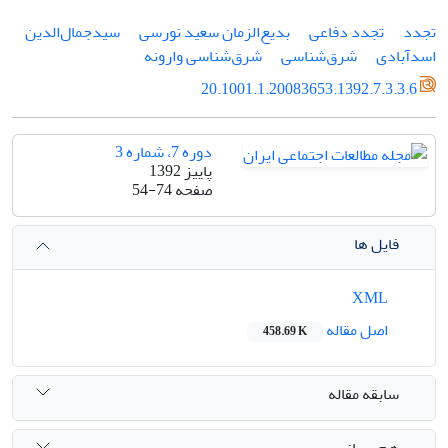
تجدد
تجدد دفاعی
بدیع‌الزمان سعید نورسی
سیدجمال‌الدین
اسدآبادی
شرق‌شناسی
شرق‌شناسی وارونه
20.1001.1.20083653.1392.7.3.3.6
دوره 7، شماره 3
پاییز 1392
صفحه
54-74
فایل ها
XML
اصل مقاله
458.69 K
سابقه مقاله
هم رسانی