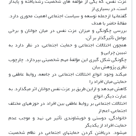
عزت نفس، که یکی از مؤلفه های شخصیت رشدیافته و پایدار
است، در بسیاری از
گفتمانها ازجمله توسعه و سیاست اجتماعی اهمیت محوری دارد.
مقالۀ حاضر با هدف
بررسی چگونگی و میزان عزت نفس در میان جوانان و برخی
عوامل تأثیرگذار بر آن،
همچون اختلالات اجتماعی و حمایت اجتماعی، در نظر دارد به
تبیین چرایی و
چگونگی شکل گیری این مؤلفۀ مهم شخصیتی بپردازد. چارچوب
نظری پژوهش بیان
میکند وجود انواع اختلالات اجتماعی در جامعه، روابط عاطفی و
حمایتی میان افراد را
کاهش میدهد و ازاین طریق بر عزت نفس جوانان اثر میگذارد. به
عبارت دیگر، انواع
اختلالات اجتماعی بر روابط عاطفی بین افراد در حوزههای مختلف
اجتماعی، اعم از
خانوادگی، دوستی و خویشاوندی تأثیر می نهد و موجب عدم
حمایت افراد از یکدیگر
میشود. دریافتن کردن حمایتهای اجتماعی در نظام شخصیت