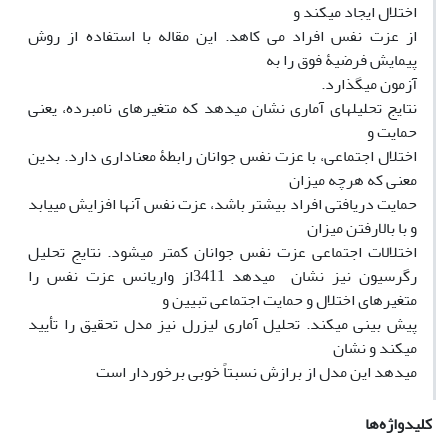
اختلال ایجاد میکند و
از عزت نفس افراد می کاهد. این مقاله با استفاده از روش
پیمایش فرضیۀ فوق را به
آزمون میگذارد.
نتایج تحلیلهای آماری نشان میدهد که متغیرهای نامبرده، یعنی
حمایت و
اختلال اجتماعی، با عزت نفس جوانان رابطۀ معناداری دارد. بدین
معنی که هرچه میزان
حمایت دریافتی افراد بیشتر باشد، عزت نفس آنها افزایش مییابد
و با بالارفتن میزان
اختلالات اجتماعی عزت نفس جوانان کمتر میشود. نتایج تحلیل
رگرسیون نیز نشان میدهد 3411از واریانس عزت نفس را
متغیرهای اختلال و حمایت اجتماعی تبیین و
پیش بینی میکند. تحلیل آماری لیزرل نیز مدل تحقیق را تأیید
میکند و نشان
میدهد این مدل از برازش نسبتاً خوبی برخوردار است
کلیدواژه‌ها