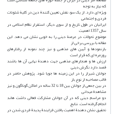
مطالعة امر دینی در ایران از جمله حوزه های جامعه شناسی است
که نیاز به توجه
ویژه ای دارد. از یک سو، نقش تعیین کنندة دین در کلیة شئونات
فردی و اجتماعی
ایرانیان در طول تاریخ و از سوی دیگر، استقرار نظام اسلامی در
سال 1357 اهمیت
موضوع تحولات در عرصة دینی را به خوبی نشان می دهد. این
مقاله با بررسی برخی از
بازنمودها و آیین های مذهبی و نیز چند نمونه از رفتارهای
روزمره ای که قرار است
ارزش ها و هنجارهای مذهبی جهت دهندة نهایی آن ها باشند
قصد دارد نگرش دینی
جوانان شیراز را در این زمینه ها جویا شود. پژوهش حاضر در
قالب مصاحبه از نوع باز
در بین جمعی از جوانان بین 18 تا 32 ساله در اماکن گوناگون و نیز
مشاهدة میدانی
دو مراسم دینی که در آن جوانان مشارکت فعالی داشت هاند
انجام گرفته است. نتایج
تحقیق نشان دهندة اهمیت یافتن فزایندة پدیدة فردی شدن در