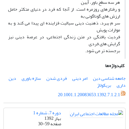
هر سه سطح باور، آیین
و رفتارهای روزمره است. از آنجا که فرد در دنیای متکثر حامل
ارزش های گوناگونی به
سر م یبرد، ذهنیت دینی سیالیت فزاینده ای پیدا می کند و به
موازات پویش
فردیت یافتگی در متن زندگی اجتماعی، در عرصة دینی نیز
گرایش های فردی
برجسته تر می شود.
کلیدواژه‌ها
جامعه شناسی دین
امر دینی
فردی شدن
سازه باوری
دین
داری
بریکولاژ
20.1001.1.20083653.1392.7.1.2.1
دوره 7، شماره 1
بهار 1392
صفحه
30-59