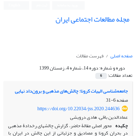
ورود به سامانه
ثبت نام
English
مجله مطالعات اجتماعی ایران
صفحه اصلی
فهرست مقالات
دوره و شماره:
دوره 14، شماره 4، زمستان 1399
تعداد مقالات:
6
جامعه‌شناسی الهیات کرونا: چالش‌های مذهبی و برون‌داد نهایی
صفحه
6-31
https://doi.org/10.22034/jss.2020.244636
عمادالدین باقی، هادی درویشی
چکیده
محور اصلی مقالۀ حاضر، گزارشِ چالش­های رخ­دادۀ مذهبی
در بحران کرونا و مصادیق و جزئیاتی از این چالش در ایران با